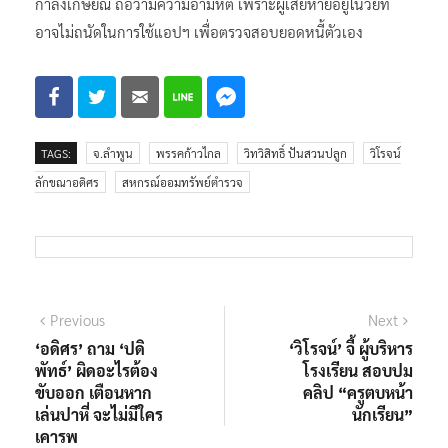
กำลังเกษียณ ถือว่ามีความอำมหิต เพราะผู้เสียหายอยู่ในวัยที่
อาจไม่ถนัดในการใช้แอปฯ เพื่อตรวจสอบยอดหนี้ตัวเอง
TAGS:
จ.ลำพูน
พรรคก้าวไกล
วิทวิสิทธิ์ ปันสวนปลูก
วิโรจน์
ลักขณาอดิศร
สหกรณ์ออมทรัพย์ตำรวจ
แนะแนว
Previous
Next
Previous
Next
post:
post:
‘อดิศร’ ถาม ‘ปดิ
‘วิโรจน์’ จี้ ผู้บริหาร
เรื่อง
พัทธ์’ ผิดอะไรต้อง
โรงเรียน สอบปม
ขับออก เตือนหาก
คลิป “ครูตบหน้า
เล่นปาหี่ จะไม่มีใคร
นักเรียน”
เคารพ