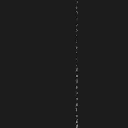
h
e
R
e
p
o
r
t
e
r
s
เ
ป็
น
สื่
อ
อ
อ
น
ไ
ล
น์
ที่