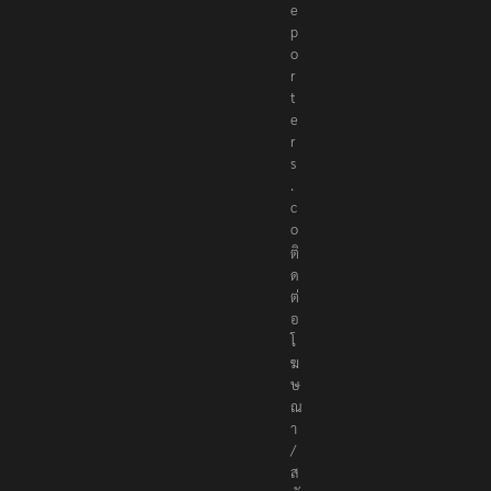
e
p
o
r
t
e
r
s
.
c
o
ติ
ด
ต่
อ
โ
ฆ
ษ
ณ
า
/
ส