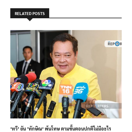
RELATED POSTS
‘ทวี​’ ยัน​ ’ทักษิณ​‘ พ้นโทษ​ ตามขั้นตอนปกติ​ไม่มีอะไร