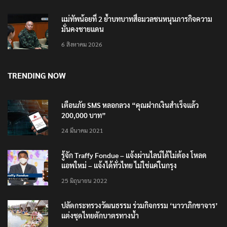
แม่ทัพน้อยที่ 2 ย้ำบทบาทสื่อมวลชนหนุนภารกิจความ
มั่นคงชายแดน
6 สิงหาคม 2026
TRENDING NOW
เตือนภัย SMS หลอกลวง “คุณฝากเงินสำเร็จแล้ว
200,000 บาท”
24 มีนาคม 2021
รู้จัก Traffy Fondue – แจ้งผ่านไลน์ได้ไม่ต้อง โหลด
แอพใหม่ – แจ้งได้ทั่วไทย ไม่ใช่แค่ในกรุง
25 มิถุนายน 2022
ปลัดกระทรวงวัฒนธรรม ร่วมกิจกรรม ‘นาวาภิกขาจาร’
แต่งชุดไทยตักบาตรทางน้ำ