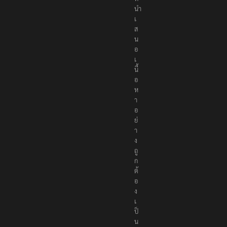
นำ
เ
ส
น
อ
เ
นื้
อ
ห
า
อ
ย่
า
ง
ถู
ก
ต้
อ
ง
เ
ป็
น