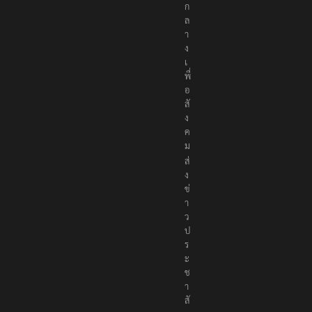
ก
ล
า
ง
เ
พื่
อ
สั
ง
ค
ม
ส่
ง
ข่
า
ว
ป
ร
ะ
ช
า
สั