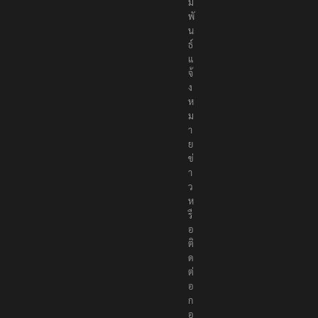
ม
พั
น
ธ์
แ
จ้
ง
ห
ม
า
ย
ข่
า
ว
ห
รื
อ
ติ
ด
ต่
อ
ก
อ