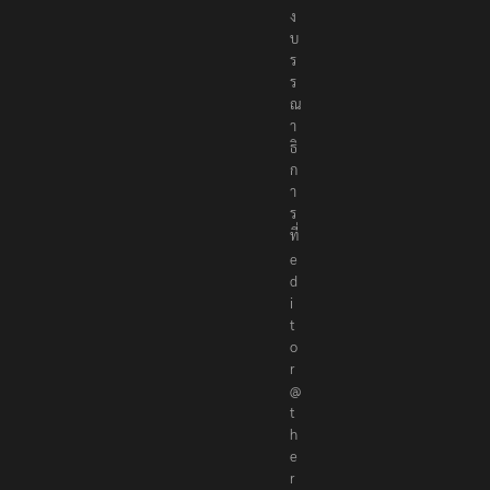
ง
บ
ร
ร
ณ
า
ธิ
ก
า
ร
ที่
e
d
i
t
o
r
@
t
h
e
r