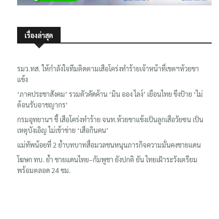
เรื่องล่าสุด
รมว.ทส. ให้กำลังใจทีมติดตามเสือโคร่งทำร้ายเจ้าหน้าที่เขตฯห้วยขา
แข้ง
‘ภาคประชาสังคม’ รวมตัวคัดค้าน ‘มิน ออง ไลง์’ เยือนไทย ขึงป้าย ‘ไม่
ต้อนรับอาชญากร’
กรมอุทยานฯ ชี้ เสือโคร่งทำร้าย จนท.ห้วยขาแข้งเป็นลูกเสือวัยซน เป็น
เหตุบังเอิญ ไม่เข้าข่าย ‘เสือกินคน’
แม่ทัพน้อยที่ 2 ย้ำบทบาทสื่อมวลชนหนุนภารกิจความมั่นคงชายแดน
โฆษก ทบ. ย้ำ ชายแดนไทย–กัมพูชา ยังปกติ ยัน ไทยเฝ้าระวังเตรียม
พร้อมตลอด 24 ชม.