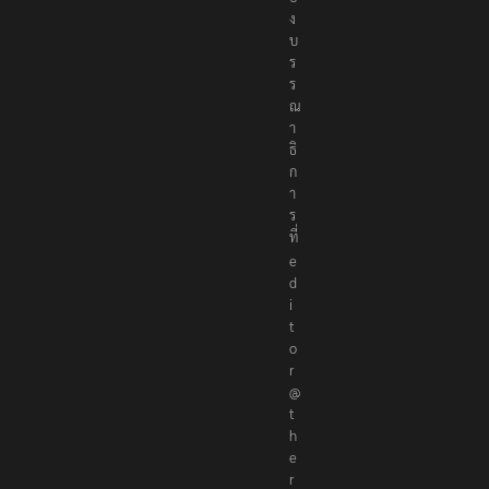
ง
บ
ร
ร
ณ
า
ธิ
ก
า
ร
ที่
e
d
i
t
o
r
@
t
h
e
r