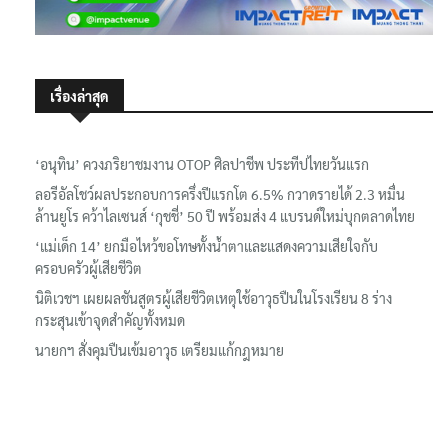
เรื่องล่าสุด
‘อนุทิน’ ควงภริยาชมงาน OTOP ศิลปาชีพ ประทีปไทยวันแรก
ลอรีอัลโชว์ผลประกอบการครึ่งปีแรกโต 6.5% กวาดรายได้ 2.3 หมื่น
ล้านยูโร คว้าไลเซนส์ ‘กุชชี่’ 50 ปี พร้อมส่ง 4 แบรนด์ใหม่บุกตลาดไทย
‘แม่เด็ก 14’ ยกมือไหว้ขอโทษทั้งน้ำตาและแสดงความเสียใจกับ
ครอบครัวผู้เสียชีวิต
นิติเวชฯ เผยผลชันสูตรผู้เสียชีวิตเหตุใช้อาวุธปืนในโรงเรียน 8 ร่าง
กระสุนเข้าจุดสำคัญทั้งหมด
นายกฯ สั่งคุมปืนเข้มอาวุธ เตรียมแก้กฎหมาย