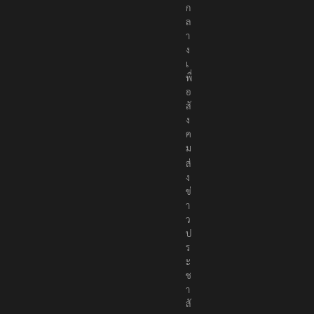
ก
ล
า
ง
เ
พื่
อ
สั
ง
ค
ม
ส่
ง
ข่
า
ว
ป
ร
ะ
ช
า
สั