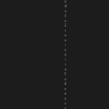
ม
พั
น
ธ์
แ
จ้
ง
ห
ม
า
ย
ข่
า
ว
ห
รื
อ
ติ
ด
ต่
อ
ก
อ