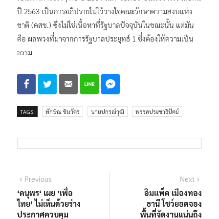
ปี 2563 เป็นการอภิปรายไม่ไว้วางใจคณะรักษาความสงบแห่ง
ชาติ (คสช.) ซึ่งไม่ใช่เนื้อหาที่รัฐบาลปัจจุบันในขณะนั้น แต่มัน
คือ ผลพวงที่มาจากการรัฐบาลประยุทธ์ 1 ซึ่งต้องให้ความเป็น
ธรรม
TAGS:
ทักษิณ ชินวัตร
นายปกรณ์วุฒิ
พรรคประชาธิปัตย์
แนะแนว
Previous
Next
Previous
Next
post:
post:
‘ดนุพร‘ เผย ’เพื่อ
อิมแพ็ค เมืองทอง
เรื่อง
ไทย’ ไม่เห็นด้วยร่าง
ธานี โชว์ยอดจอง
ประกาศควบคุม
พื้นที่จัดงานแน่นถึง