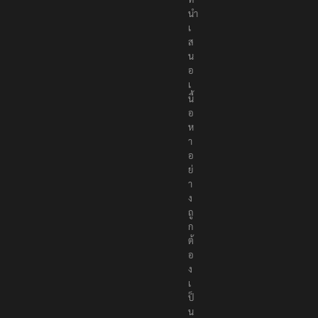
นำ
เ
ส
น
อ
เ
นื้
อ
ห
า
อ
ย่
า
ง
ถู
ก
ต้
อ
ง
เ
ป็
น