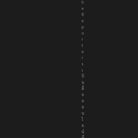
h
e
R
e
p
o
r
t
e
r
s
เ
ป็
น
สื่
อ
อ
อ
น
ไ
ล
น์
ที่