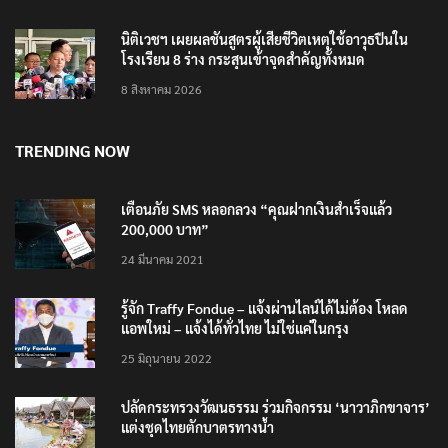
นิติเวชฯ เผยผลชันสูตรผู้เสียชีวิตเหตุใช้อาวุธปืนใน
โรงเรียน 8 ร่าง กระสุนเข้าจุดสำคัญทั้งหมด
8 สิงหาคม 2026
TRENDING NOW
เตือนภัย SMS หลอกลวง “คุณฝากเงินสำเร็จแล้ว
200,000 บาท”
24 มีนาคม 2021
รู้จัก Traffy Fondue – แจ้งผ่านไลน์ได้ไม่ต้อง โหลด
แอพใหม่ – แจ้งได้ทั่วไทย ไม่ใช่แค่ในกรุง
25 มิถุนายน 2022
ปลัดกระทรวงวัฒนธรรม ร่วมกิจกรรม ‘นาวาภิกขาจาร’
แต่งชุดไทยตักบาตรทางน้ำ