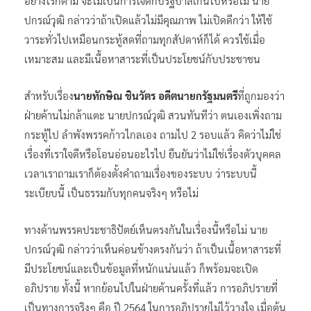
อย่างไรก็ตาม จะไม่เป็นการใจดีกับรัฐบาลเกินไปหรือไม่ นาย
ปกรณ์วุฒิ กล่าวว่าถ้าเปิดแล้วไม่มีคุณภาพ ไม่เปิดดีกว่า ให้ใช้
วาระทั่วไปเหมือนกระทู้สดที่ถามทุกสัปดาห์ก็ได้ ควรใช้เมื่อ
เหมาะสม และมีเนื้อหาสาระที่เป็นประโยชน์กับประชาชน
สำหรับเรื่อง
นายทักษิณ ชินวัตร อดีตนายกรัฐมนตรี
ที่ถูกมองว่า
ฝ่ายค้านไม่กล้าแตะ นายปกรณ์วุฒิ สวนทันทีว่า ตนเองเพิ่งถาม
กระทู้ไป ลำพังพรรคก้าวไกลเอง ถามไป 2 รอบแล้ว คิดว่าไม่ใช่
เรื่องที่เราใจดีหรือโอนอ่อนอะไรไป ยืนยันว่าไม่ใช่เรื่องตัวบุคคล
เวลาเราถามเราก็ต้องตั้งคำถามเรื่องของระบบ ว่าระบบนี้
ระเบียบนี้ เป็นธรรมกับทุกคนจริงๆ หรือไม่
ทางด้านพรรคประชาธิปัตย์เห็นตรงกันในเรื่องนี้หรือไม่ นาย
ปกรณ์วุฒิ กล่าวว่าเห็นค่อนข้างตรงกันว่า ถ้าเป็นเนื้อหาสาระที่
มีประโยชน์และเป็นข้อมูลที่หนักแน่นแล้ว ก็พร้อมจะเปิด
อภิปราย ทั้งนี้ หากย้อนไปในฝ่ายค้านครั้งที่แล้ว การอภิปรายที่
เป็นทางการจริงๆ คือ ปี 2564 ในการอภิปรายไม่ไว้วางใจ เมื่อต้น