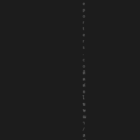
e
p
o
r
t
e
r
s
.
c
o
ติ
ด
ต่
อ
โ
ฆ
ษ
ณ
า
/
ส