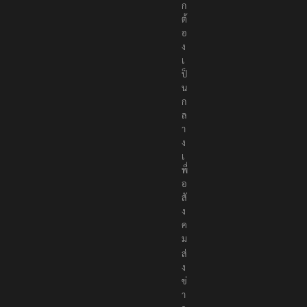
ก
ต้
อ
ง
เ
ป็
น
ก
ล
า
ง
เ
พื่
อ
สั
ง
ค
ม
ส่
ง
ข่
า