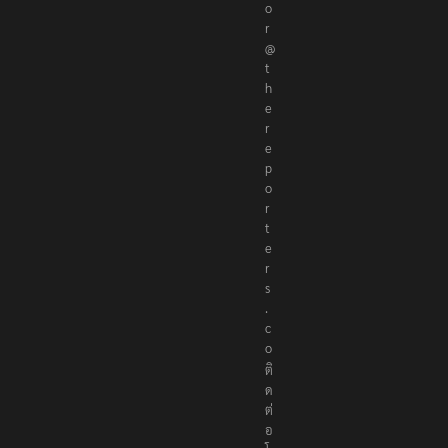
o
r
@
t
h
e
r
e
p
o
r
t
e
r
s
.
c
o
ติ
ด
ต่
อ