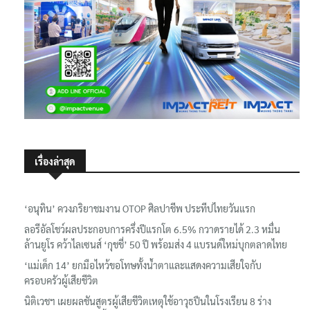
เรื่องล่าสุด
‘อนุทิน’ ควงภริยาชมงาน OTOP ศิลปาชีพ ประทีปไทยวันแรก
ลอรีอัลโชว์ผลประกอบการครึ่งปีแรกโต 6.5% กวาดรายได้ 2.3 หมื่น
ล้านยูโร คว้าไลเซนส์ ‘กุชชี่’ 50 ปี พร้อมส่ง 4 แบรนด์ใหม่บุกตลาดไทย
‘แม่เด็ก 14’ ยกมือไหว้ขอโทษทั้งน้ำตาและแสดงความเสียใจกับ
ครอบครัวผู้เสียชีวิต
นิติเวชฯ เผยผลชันสูตรผู้เสียชีวิตเหตุใช้อาวุธปืนในโรงเรียน 8 ร่าง