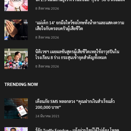
4 แบรนด์ใหม่บุกตลาดไทย
8 สิงหาคม 2026
‘แม่เด็ก 14’ ยกมือไหว้ขอโทษทั้งน้ำตาและแสดงความ
เสียใจกับครอบครัวผู้เสียชีวิต
8 สิงหาคม 2026
นิติเวชฯ เผยผลชันสูตรผู้เสียชีวิตเหตุใช้อาวุธปืนใน
โรงเรียน 8 ร่าง กระสุนเข้าจุดสำคัญทั้งหมด
8 สิงหาคม 2026
TRENDING NOW
เตือนภัย SMS หลอกลวง “คุณฝากเงินสำเร็จแล้ว
200,000 บาท”
24 มีนาคม 2021
รู้จัก Traffy Fondue – แจ้งผ่านไลน์ได้ไม่ต้อง โหลด