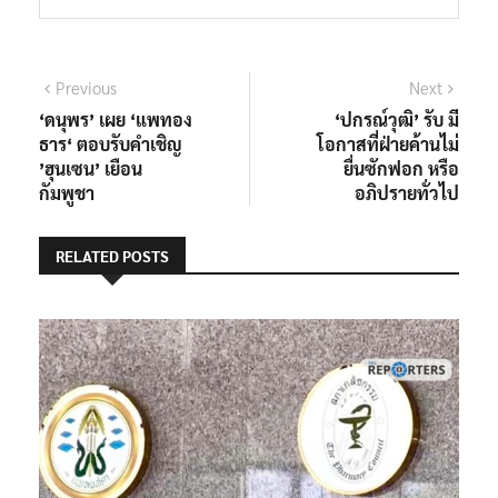
แนะแนว
Previous
Next
Previous
Next
post:
post:
‘ดนุพร’ เผย ‘แพทอง
‘ปกรณ์วุฒิ’ รับ มี
เรื่อง
ธาร‘ ตอบรับคำเชิญ
โอกาสที่ฝ่ายค้านไม่
’ฮุนเซน’ เยือน
ยื่นซักฟอก หรือ
กัมพูชา
อภิปรายทั่วไป
RELATED POSTS