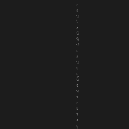
อ
อ
น
ไ
ล
น์
ที่
นำ
เ
ส
น
อ
เ
นื้
อ
ห
า
อ
ย่
า
ง
ถู