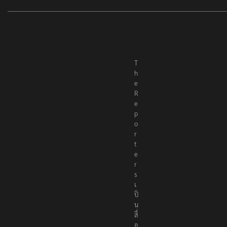
T
h
e
R
e
p
o
r
t
e
r
s
เ
ป็
น
สื่
อ