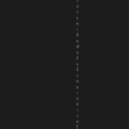
ว
ป
ร
ะ
ช
า
สั
ม
พั
น
ธ์
แ
จ้
ง
ห
ม
า
ย
ข่
า
ว
ห
รื