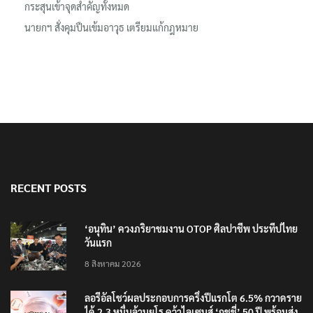
กระสุนเข้าจุดสำคัญทั้งหมด
นายกฯ สั่งคุมปืนเข้มอาวุธ เตรียมแก้กฎหมาย
RECENT POSTS
‘อนุทิน’ ควงภริยาชมงาน OTOP ศิลปาชีพ ประทีปไทย
วันแรก
8 สิงหาคม 2026
ลอรีอัลโชว์ผลประกอบการครึ่งปีแรกโต 6.5% กวาดราย
ได้ 2.3 หมื่นล้านยูโร คว้าไลเซนส์ ‘กุชชี่’ 50 ปี พร้อมส่ง