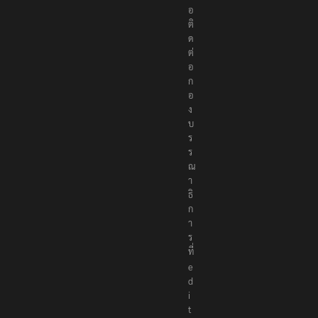
อ
ติ
ด
ต่
อ
ก
อ
ง
บ
ร
ร
ณ
า
ธิ
ก
า
ร
ที่
e
d
i
t