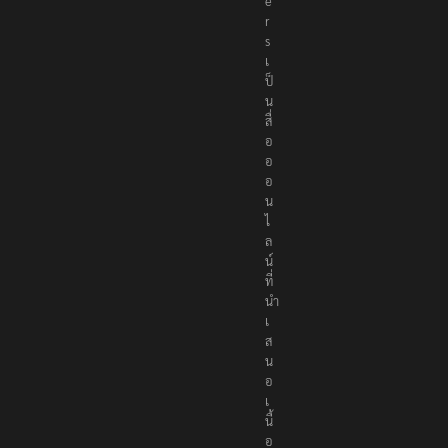
e
r
s
เ
ป็
น
สื่
อ
อ
อ
น
ไ
ล
น์
ที่
นำ
เ
ส
น
อ
เ
นื้
อ