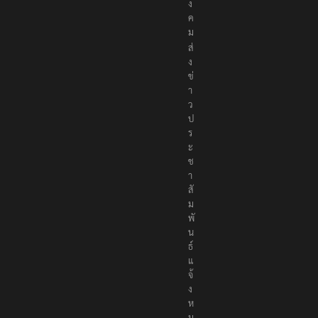
ง
ค
ม
ส่
ง
ข่
า
ว
ป
ร
ะ
ช
า
สั
ม
พั
น
ธ์
แ
จ้
ง
ห
ม