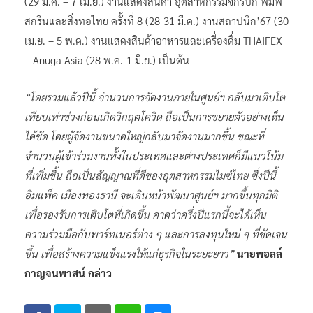
(29 มี.ค. – 7 เม.ย.) งานแสดงสินค้า อุตสาหกรรมจักรปัก พิมพ์
สกรีนและสิ่งทอไทย ครั้งที่ 8 (28-31 มี.ค.) งานสถาปนิก’67 (30
เม.ย. – 5 พ.ค.) งานแสดงสินค้าอาหารและเครื่องดื่ม THAIFEX
– Anuga Asia (28 พ.ค.-1 มิ.ย.) เป็นต้น
“โดยรวมแล้วปีนี้ จำนวนการจัดงานภายในศูนย์ฯ กลับมาเติบโต
เทียบเท่าช่วงก่อนเกิดวิกฤตโควิด ถือเป็นการขยายตัวอย่างเห็น
ได้ชัด โดยผู้จัดงานขนาดใหญ่กลับมาจัดงานมากขึ้น ขณะที่
จำนวนผู้เข้าร่วมงานทั้งในประเทศและต่างประเทศก็มีแนวโน้ม
ที่เพิ่มขึ้น ถือเป็นสัญญาณที่ดีของอุตสาหกรรมไมซ์ไทย ซึ่งปีนี้
อิมแพ็ค เมืองทองธานี จะเดินหน้าพัฒนาศูนย์ฯ มากขึ้นทุกมิติ
เพื่อรองรับการเติบโตที่เกิดขึ้น คาดว่าครึ่งปีแรกนี้จะได้เห็น
ความร่วมมือกับพาร์ทเนอร์ต่าง ๆ และการลงทุนใหม่ ๆ ที่ชัดเจน
ขึ้น เพื่อสร้างความแข็งแรงให้แก่ธุรกิจในระยะยาว”
นายพอลล์
กาญจนพาสน์ กล่าว