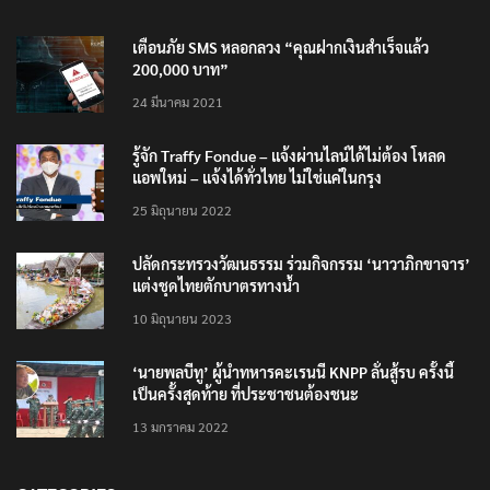
เตือนภัย SMS หลอกลวง “คุณฝากเงินสำเร็จแล้ว
200,000 บาท”
24 มีนาคม 2021
รู้จัก Traffy Fondue – แจ้งผ่านไลน์ได้ไม่ต้อง โหลด
แอพใหม่ – แจ้งได้ทั่วไทย ไม่ใช่แค่ในกรุง
25 มิถุนายน 2022
ปลัดกระทรวงวัฒนธรรม ร่วมกิจกรรม ‘นาวาภิกขาจาร’
แต่งชุดไทยตักบาตรทางน้ำ
10 มิถุนายน 2023
‘นายพลบีทู’ ผู้นำทหารคะเรนนี KNPP ลั่นสู้รบ ครั้งนี้
เป็นครั้งสุดท้าย ที่ประชาชนต้องชนะ
13 มกราคม 2022