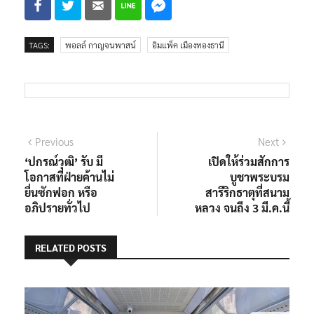
TAGS:
พอลล์ กาญจนพาสน์
อิมแพ็ค เมืองทองธานี
แนะแนว
Previous
Next
Previous
Next
post:
post:
‘ปกรณ์วุฒิ’ รับ มี
เปิดให้ร่วมสักการ
เรื่อง
โอกาสที่ฝ่ายค้านไม่
บูชาพระบรม
ยื่นซักฟอก หรือ
สารีริกธาตุที่สนาม
อภิปรายทั่วไป
หลวง จนถึง 3 มี.ค.นี้
RELATED POSTS