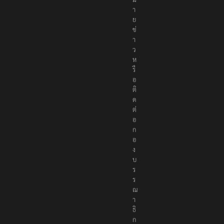
า
ย
ข่
า
ว
ห
รื
อ
ติ
ด
ต่
อ
ก
อ
ง
บ
ร
ร
ณ
า
ธิ
ก