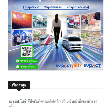
เรื่องล่าสุด
รมว.ทส. ให้กำลังใจทีมติดตามเสือโคร่งทำร้ายเจ้าหน้าที่เขตฯห้วยขา
แข้ง