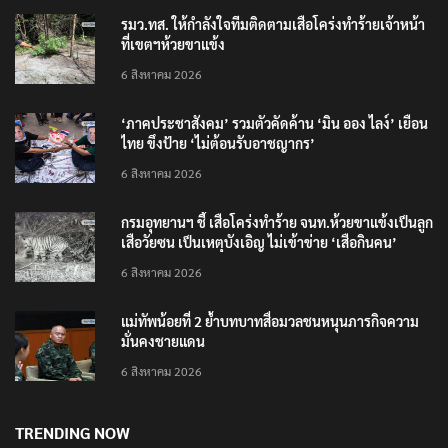
รมว.ทส. ให้กำลังใจทีมติดตามเสือโคร่งทำร้ายเจ้าหน้า
ที่เขตฯห้วยขาแข้ง
6 สิงหาคม 2026
‘ภาคประชาสังคม’ รวมตัวคัดค้าน ‘มิน ออง ไลง์’ เยือน
ไทย ขึงป้าย ‘ไม่ต้อนรับอาชญากร’
6 สิงหาคม 2026
กรมอุทยานฯ ชี้ เสือโคร่งทำร้าย จนท.ห้วยขาแข้งเป็นลูก
เสือวัยซน เป็นเหตุบังเอิญ ไม่เข้าข่าย ‘เสือกินคน’
6 สิงหาคม 2026
แม่ทัพน้อยที่ 2 ย้ำบทบาทสื่อมวลชนหนุนภารกิจความ
มั่นคงชายแดน
6 สิงหาคม 2026
TRENDING NOW