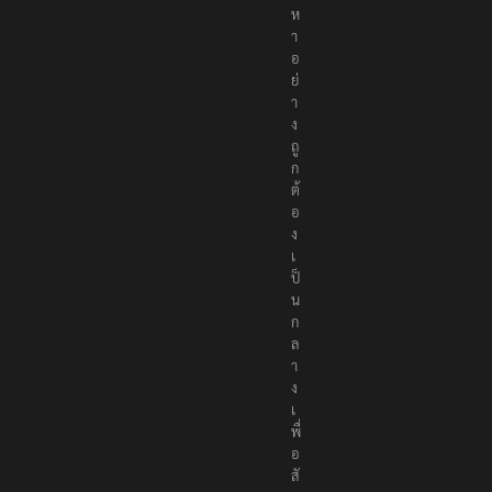
ห
า
อ
ย่
า
ง
ถู
ก
ต้
อ
ง
เ
ป็
น
ก
ล
า
ง
เ
พื่
อ
สั