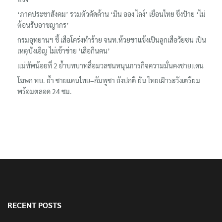
‘ภาคประชาสังคม’ รวมตัวคัดค้าน ‘มิน ออง ไลง์’ เยือนไทย ขึงป้าย ‘ไม่
ต้อนรับอาชญากร’
กรมอุทยานฯ ชี้ เสือโคร่งทำร้าย จนท.ห้วยขาแข้งเป็นลูกเสือวัยซน เป็น
เหตุบังเอิญ ไม่เข้าข่าย ‘เสือกินคน’
แม่ทัพน้อยที่ 2 ย้ำบทบาทสื่อมวลชนหนุนภารกิจความมั่นคงชายแดน
โฆษก ทบ. ย้ำ ชายแดนไทย–กัมพูชา ยังปกติ ยัน ไทยเฝ้าระวังเตรียม
พร้อมตลอด 24 ชม.
RECENT POSTS