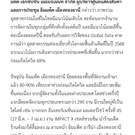
แพ็ค เอ็กซิบิชั่น แมเนจเม้นท์ จำกัด ผู้บริหารศูนย์แสดงสินค้า
และการประชุม อิมแพ็ค เมืองทองธานี
กล่าวว่า ภาพรวม
อุตสาหกรรมไมซ์ในไทยมีแนวโน้มเติบโต สะท้อนจากจำนวน
การจัดงานในทุกกลุ่มที่คึกคักตั้งแต่ต้นปี และมีแนวโน้มจะดีขึ้น
ต่อเนื่องตลอดปีนี้ สอดรับกับผลการวิจัยของ Global Data คาด
การณ์ว่า อุตสาหกรรมท่องเที่ยวทั่วโลกจะฟื้นตัวเต็มที่ในปี 2568
จากแนวโน้มการเดินทางระหว่างประเทศที่เพิ่มขึ้น มากกว่าช่วง
ก่อนเกิดโควิด 68%
ปัจจุบัน อิมแพ็ค เมืองทองธานี มียอดจองพื้นที่จัดงานเข้ามา
แล้ว 80-90% เทียบเท่าช่วงก่อนเกิดโควิด และยังมีโอกาสเพิ่ม
ขึ้นต่อเนื่อง จากผู้จัดงานทั้งในและต่างประเทศ โดยช่วงครึ่งปี
แรกมียอดจัดงานทุกประเภทรวมกว่า 290 งาน มีงานใหญ่ที่เป็น
ไฮไลต์ เช่น บางกอก อินเตอร์เนชั่นแนล มอเตอร์โชว์ ครั้งที่ 45
(27 มี.ค. – 7 เม.ย.) งาน IMPACT X เชลล์ชวนชิม นำร้านเด็ด
ร้านดังมาให้ลิ้มลอง ณ ลานหน้า อิมแพ็ค อารีน่า เมืองทองธานี