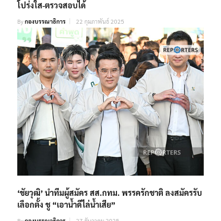
โปร่งใส-ตรวจสอบได้​
By
กองบรรณาธิการ
22 กุมภาพันธ์ 2025
‘ชัยวุฒิ’ นำทีมผู้สมัคร สส.กทม. พรรครักชาติ ลงสมัครรับ
เลือกตั้ง ชู “เอาน้ำดีไล่น้ำเสีย”
By
กองบรรณาธิการ
27 ธันวาคม 2025