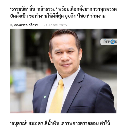
‘ธรรมนัส‘ ลั่น ’กล้าธรรม‘ พร้อมเลือกตั้งมากกว่าทุกพรรค
ปัดตั้งเป้า ขอทำงานให้ดีที่สุด อุบดึง ‘ไชยา‘ ร่วมงาน
By
กองบรรณาธิการ
21 ตุลาคม 2025
‘อนุสรณ์’​ แนะ​ สว.สีน้ำเงิน เคารพการตรวจสอบ​ ทำให้