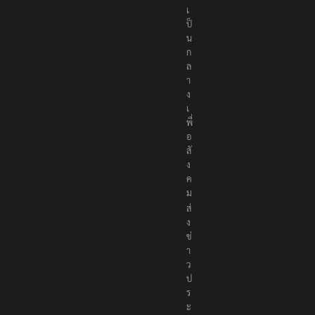
เ
ป็
น
ก
ล
า
ง
เ
พื่
อ
สั
ง
ค
ม
ส่
ง
ข่
า
ว
ป
ร
ะ