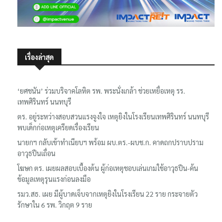
เรื่องล่าสุด
‘ยศชนัน’ ร่วมบริจาคโลหิต รพ. พระนั่งเกล้า ช่วยเหยื่อเหตุ รร.
เทพศิรินทร์ นนทบุรี
ตร. อยู่ระหว่างสอบสวนแรงจูงใจ เหตุยิงในโรงเรียนเทพศิรินทร์ นนทบุรี
พบเด็กก่อเหตุเครียดเรื่องเรียน
นายกฯ กลับเข้าทำเนียบฯ พร้อม ผบ.ตร.-ผบช.ก. คาดถกปราบปราม
อาวุธปืนเถื่อน
โฆษก ตร. เผยผลสอบเบื้องต้น ผู้ก่อเหตุชอบเล่นเกมใช้อาวุธปืน-ค้น
ข้อมูลเหตุรุนแรงก่อนลงมือ
รมว.สธ. เผย มีผู้บาดเจ็บจากเหตุยิงในโรงเรียน 22 ราย กระจายตัว
รักษาใน 6 รพ. วิกฤต 9 ราย