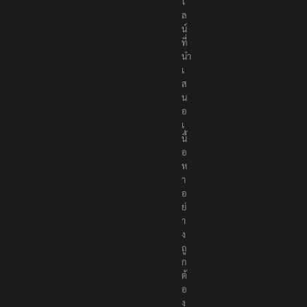
ไ
ล
น์
ที่
นำ
เ
ส
น
อ
เ
นื้
อ
ห
า
อ
ย่
า
ง
ถู
ก
ต้
อ
ง