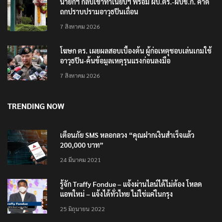
นายกฯ กลับเข้าทำเนียบฯ พร้อม ผบ.ตร.-ผบช.ก. คาด
ถกปราบปรามอาวุธปืนเถื่อน
7 สิงหาคม 2026
โฆษก ตร. เผยผลสอบเบื้องต้น ผู้ก่อเหตุชอบเล่นเกมใช้
อาวุธปืน-ค้นข้อมูลเหตุรุนแรงก่อนลงมือ
7 สิงหาคม 2026
TRENDING NOW
เตือนภัย SMS หลอกลวง “คุณฝากเงินสำเร็จแล้ว
200,000 บาท”
24 มีนาคม 2021
รู้จัก Traffy Fondue – แจ้งผ่านไลน์ได้ไม่ต้อง โหลด
แอพใหม่ – แจ้งได้ทั่วไทย ไม่ใช่แค่ในกรุง
25 มิถุนายน 2022