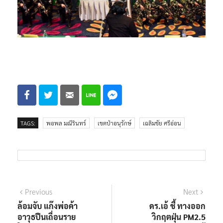
TAGS:
พอพล มณีรินทร์
เขตป่าอนุรักษ์
เฉลิมชัย ศรีอ่อน
แนะแนว
Previous
Next
Previous
Next
post:
post:
ล้อมจับ แก๊งพ่อค้า
ดร.เอ้ ชี้ ทางออก
เรื่อง
อาวุธปืนเถื่อนราย
วิกฤตฝุ่น PM2.5