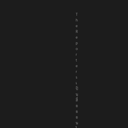
T
h
e
R
e
p
o
r
t
e
r
s
เ
ป็
น
สื่
อ
อ
อ
น