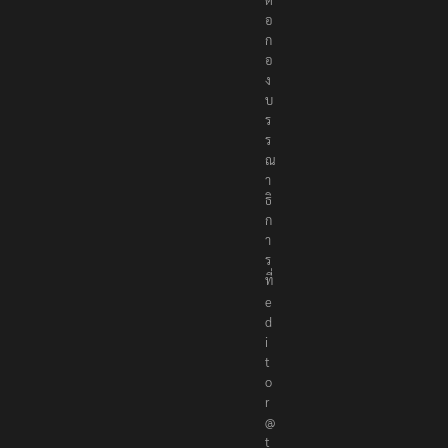
อ
ก
อ
ง
บ
ร
ร
ณ
า
ธิ
ก
า
ร
ที่
e
d
i
t
o
r
@
t