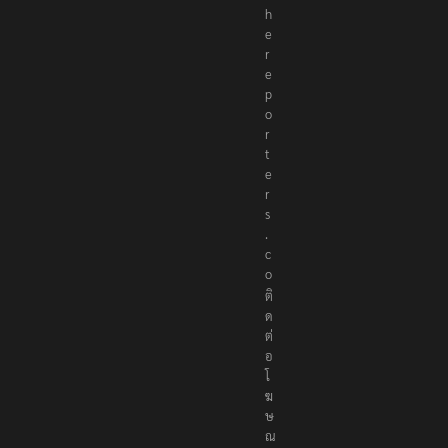
h
e
r
e
p
o
r
t
e
r
s
.
c
o
ติ
ด
ต่
อ
โ
ฆ
ษ
ณ