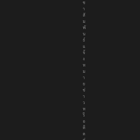
ช
า
สั
ม
พั
น
ธ์
แ
จ้
ง
ห
ม
า
ย
ข่
า
ว
ห
รื
อ
ติ
ด
ต่