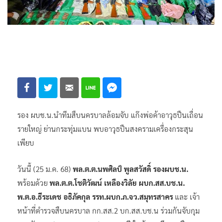
รอง ผบช.น.นำทีมสืบนครบาลล้อมจับ แก๊งพ่อค้าอาวุธปืนเถื่อน
รายใหญ่ ย่านกระทุ่มแบน พบอาวุธปืนสงครามเครื่องกระสุน
เพียบ
วันนี้ (25 ม.ค. 68)
พล.ต.ต.นพศิลป์ พูลสวัสดิ์ รองผบช.น.
พร้อมด้วย
พล.ต.ต.โชติวัฒน์ เหลืองวิลัย ผบก.สส.บช.น.
พ.ต.อ.ธีระเดช อธิภัคกุล รรท.ผบก.ภ.จว.สมุทรสาคร
และ เจ้า
หน้าที่ตำรวจสืบนครบาล กก.สส.2 บก.สส.บช.น ร่วมกันจับกุม