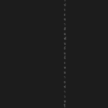
ป
ร
ะ
ช
า
สั
ม
พั
น
ธ์
แ
จ้
ง
ห
ม
า
ย
ข่
า
ว
ห
รื