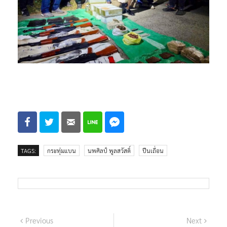
TAGS:
กระทุ่มแบน
นพศิลป์ พูลสวัสดิ์
ปืนเถื่อน
แนะแนว
Previous
Next
Previous
Next