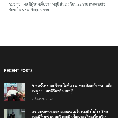
รมว.สธ. เผย มีผู้บาดเจ็บจากเหตุยิงในโรงเรียน 22 ราย กระจายตัว
รักษาใน 6 รพ. วิกฤต 9 ราย
RECENT POSTS
‘ยศชนัน’ ร่วมบริจาคโลหิต รพ. พระนั่งเกล้า ช่วยเหยื่อ
เหตุ รร. เทพศิรินทร์ นนทบุรี
7 สิงหาคม 2026
ตร. อยู่ระหว่างสอบสวนแรงจูงใจ เหตุยิงในโรงเรียน
เทพศิรินทร์ นนทบุรี พบเด็กก่อเหตุเครียดเรื่องเรียน