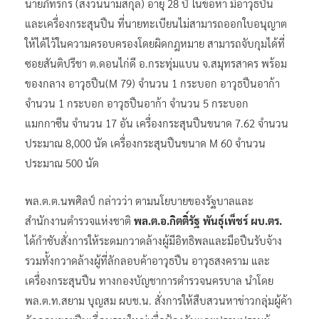
นายภัทรกร (สงวนนามสกุล) อายุ 28 ปี ในข้อหา มีอาวุธปืน
และเครื่องกระสุนปืน ที่นายทะเบียนไม่สามารถออกใบอนุญาต
ให้ได้ไว้ในความครอบครองโดยผิดกฎหมาย สามารถจับกุมได้ที่
ซอยสันติปรีชา ต.ดอนไก่ดี อ.กระทุ่มแบน จ.สมุทรสาคร พร้อม
ของกลาง อาวุธปืน(M 79) จำนวน 1 กระบอก อาวุธปืนอาก้า
จำนวน 1 กระบอก อาวุธปืนอาก้า จำนวน 5 กระบอก
แมกกาซีน จำนวน 17 อัน เครื่องกระสุนปืนขนาด 7.62 จำนวน
ประมาณ 8,000 นัด เครื่องกระสุนปืนขนาด M 60 จำนวน
ประมาณ 500 นัด
พล.ต.ต.นพศิลป์ กล่าวว่า ตามนโยบายของรัฐบาลและ
สำนักงานตำรวจแห่งชาติ
พล.ต.อ.กิตติ์รัฐ พันธุ์เพ็ชร์ ผบ.ตร.
ได้กำชับสั่งการให้ระดมกวาดล้างผู้มีอิทธิพลและมือปืนรับจ้าง
รวมทั้งกวาดล้างผู้ที่ลักลอบค้าอาวุธปืน อาวุธสงคราม และ
เครื่องกระสุนปืน ทางกองบัญชาการตำรวจนครบาล นำโดย
พล.ต.ท.สยาม บุญสม ผบช.น. สั่งการให้สืบสวนหาข่าวกลุ่มผู้ค้า