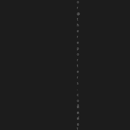
o
r
@
t
h
e
r
e
p
o
r
t
e
r
s
.
c
o
ติ
ด
ต่
อ
โ