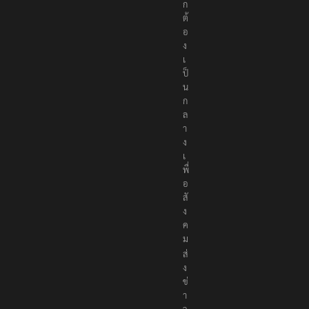
ก
ต้
อ
ง
เ
ป็
น
ก
ล
า
ง
เ
พื่
อ
สั
ง
ค
ม
ส่
ง
ข่
า
ว