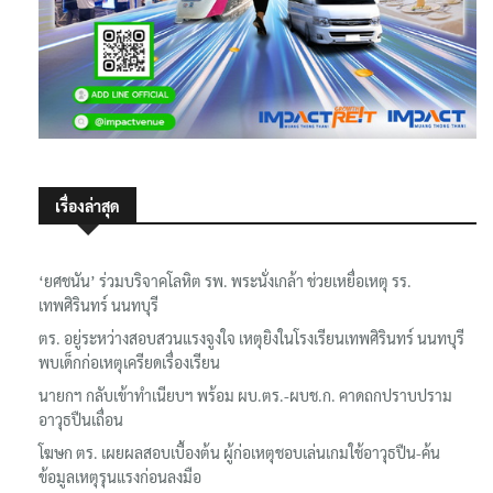
เรื่องล่าสุด
‘ยศชนัน’ ร่วมบริจาคโลหิต รพ. พระนั่งเกล้า ช่วยเหยื่อเหตุ รร.
เทพศิรินทร์ นนทบุรี
ตร. อยู่ระหว่างสอบสวนแรงจูงใจ เหตุยิงในโรงเรียนเทพศิรินทร์ นนทบุรี
พบเด็กก่อเหตุเครียดเรื่องเรียน
นายกฯ กลับเข้าทำเนียบฯ พร้อม ผบ.ตร.-ผบช.ก. คาดถกปราบปราม
อาวุธปืนเถื่อน
โฆษก ตร. เผยผลสอบเบื้องต้น ผู้ก่อเหตุชอบเล่นเกมใช้อาวุธปืน-ค้น
ข้อมูลเหตุรุนแรงก่อนลงมือ