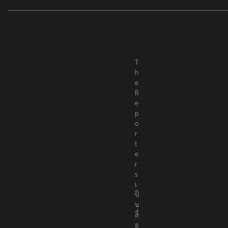
T
h
e
R
e
p
o
r
t
e
r
s
เ
ป็
น
สื่
อ