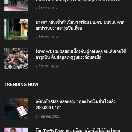
7 สิงหาคม 2026
นายกฯ กลับเข้าทำเนียบฯ พร้อม ผบ.ตร.-ผบช.ก. คาด
ถกปราบปรามอาวุธปืนเถื่อน
7 สิงหาคม 2026
โฆษก ตร. เผยผลสอบเบื้องต้น ผู้ก่อเหตุชอบเล่นเกมใช้
อาวุธปืน-ค้นข้อมูลเหตุรุนแรงก่อนลงมือ
7 สิงหาคม 2026
TRENDING NOW
เตือนภัย SMS หลอกลวง “คุณฝากเงินสำเร็จแล้ว
200,000 บาท”
24 มีนาคม 2021
รู้จัก Traffy Fondue – แจ้งผ่านไลน์ได้ไม่ต้อง โหลด