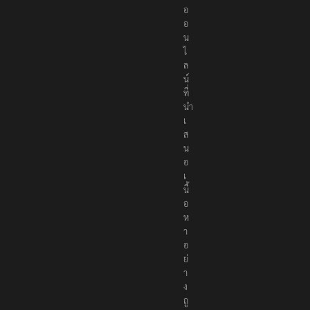
อ
อ
น
ไ
ล
น์
ที่
นำ
เ
ส
น
อ
เ
นื้
อ
ห
า
อ
ย่
า
ง
ถู