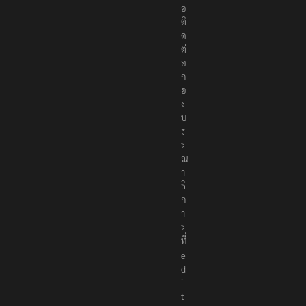
อ
ติ
ด
ต่
อ
ก
อ
ง
บ
ร
ร
ณ
า
ธิ
ก
า
ร
ที่
e
d
i
t