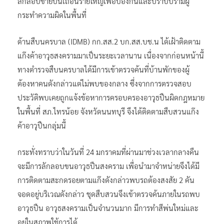
ลักลอบขายปืนเถื่อนรายใหญ่เพื่อป้องกันและปราบปรามผู้
กระทำความผิดในพื้นที่
ด้านสืบนครบาล (IDMB) กก.สส.2 บก.สส.บช.น ได้เฝ้าติดตาม
แก๊งค้าอาวุธสงครามมาเป็นระยะเวลานาน เนื่องจากก่อนหน้านี้
ทางตำรวจสืบนครบาลได้มีการเข้าตรวจค้นที่บ้านพักของผู้
ต้องหาคนดังกล่าวแต่ไม่พบของกลาง ซึ่งจากการตรวจสอบ
ประวัติพบเคยถูกแจ้งข้อหาการครอบครองอาวุธปืนผิดกฎหมาย
ในพื้นที่ สภ.ไทรน้อย จังหวัดนนทบุรี จึงได้ติดตามสืบสวนแก๊ง
ค้าอาวุปืนกลุ่มนี้
กระทั่งทราบว่าในวันที่ 24 มกราคมที่ผ่านมาช่วงเวลากลางคืน
จะมีการลักลอบขนอาวุธปืนสงคราม เพื่อนำมาจำหน่ายจึงได้มี
การติดตามสะกดรอยตามแก๊งดังกล่าวพบรถต้องสงสัย 2 คัน
จอดอยู่บริเวณดังกล่าว ชุดสืบสวนจึงเข้าตรวจค้นภายในรถพบ
อาวุธปืน อาวุธสงครามเป็นจำนวนมาก มีการทำสีพ่นใหม่และ
อยู่ในสภาพใช้การได้