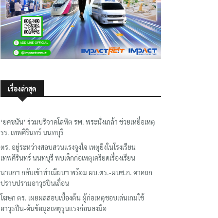
เรื่องล่าสุด
‘ยศชนัน’ ร่วมบริจาคโลหิต รพ. พระนั่งเกล้า ช่วยเหยื่อเหตุ
รร. เทพศิรินทร์ นนทบุรี
ตร. อยู่ระหว่างสอบสวนแรงจูงใจ เหตุยิงในโรงเรียน
เทพศิรินทร์ นนทบุรี พบเด็กก่อเหตุเครียดเรื่องเรียน
นายกฯ กลับเข้าทำเนียบฯ พร้อม ผบ.ตร.-ผบช.ก. คาดถก
ปราบปรามอาวุธปืนเถื่อน
โฆษก ตร. เผยผลสอบเบื้องต้น ผู้ก่อเหตุชอบเล่นเกมใช้
อาวุธปืน-ค้นข้อมูลเหตุรุนแรงก่อนลงมือ