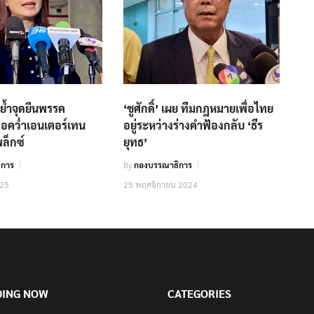
 ย้ำจุดยืนพรรค
‘ชูศักดิ์’ เผย ทีมกฎหมายเพื่อไทย
อคว่ำเอนเตอร์เทน
อยู่ระหว่างร่างคำฟ้องกลับ ‘ธีร
ล็กซ์
ยุทธ’
ิการ
By
กองบรรณาธิการ
025
25 พฤศจิกายน 2024
DING NOW
CATEGORIES