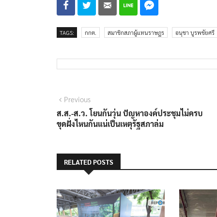
TAGS:
กกต.
สมาชิกสภาผู้แทนราษฎร
อนุชา บูรพชัยศรี
แนะแนว
Previous
Previous
post:
ส.ส.-ส.ว. โยนกันวุ่น ปัญหาองค์ประชุมไม่ครบ
เรื่อง
ขุดฝั่งไหนกันแน่เป็นเหตุรัฐสภาล่ม
RELATED POSTS