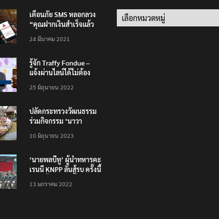
เตือนภัย SMS หลอกลวง
Categories
“คุณฝากเงินสำเร็จแล้ว
200,000 บาท”
24 มีนาคม 2021
รู้จัก Traffy Fondue –
แจ้งผ่านไลน์ได้ไม่ต้อง
โหลดแอพใหม่ – แจ้งได้
25 มิถุนายน 2022
ทั่วไทย ไม่ใช่แค่ในกรุง
ปลัดกระทรวงวัฒนธรรม
ร่วมกิจกรรม ‘นาวา
ภิกขาจาร’ แต่งชุดไทย
10 มิถุนายน 2023
ตักบาตรทางน้ำ
‘นายพลบีทู’ ผู้นำทหารคะ
เรนนี KNPP ลั่นสู้รบ ครั้งนี้
เป็นครั้งสุดท้าย ที่
13 มกราคม 2022
ประชาชนต้องชนะ