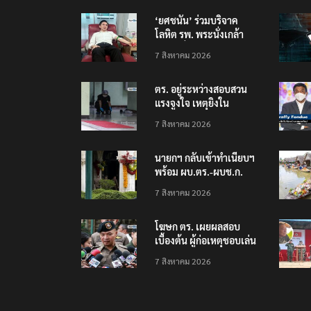
‘ยศชนัน’ ร่วมบริจาค
โลหิต รพ. พระนั่งเกล้า
ช่วยเหยื่อเหตุ รร.
7 สิงหาคม 2026
เทพศิรินทร์ นนทบุรี
ตร. อยู่ระหว่างสอบสวน
แรงจูงใจ เหตุยิงใน
โรงเรียนเทพศิรินทร์
7 สิงหาคม 2026
นนทบุรี พบเด็กก่อเหตุ
เครียดเรื่องเรียน
นายกฯ กลับเข้าทำเนียบฯ
พร้อม ผบ.ตร.-ผบช.ก.
คาดถกปราบปรามอาวุธ
7 สิงหาคม 2026
ปืนเถื่อน
โฆษก ตร. เผยผลสอบ
เบื้องต้น ผู้ก่อเหตุชอบเล่น
เกมใช้อาวุธปืน-ค้นข้อมูล
7 สิงหาคม 2026
เหตุรุนแรงก่อนลงมือ