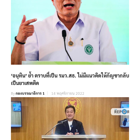
‘อนุทิน’ ย้ำ ตราบที่เป็น รมว.สธ. ไม่มีแนวคิดให้กัญชากลับ
เป็นยาเสพติด
By
กองบรรณาธิการ 1
14 พฤศจิกายน 2022