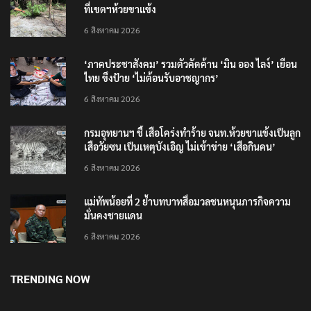
รมว.ทส. ให้กำลังใจทีมติดตามเสือโคร่งทำร้ายเจ้าหน้า
ที่เขตฯห้วยขาแข้ง
6 สิงหาคม 2026
‘ภาคประชาสังคม’ รวมตัวคัดค้าน ‘มิน ออง ไลง์’ เยือน
ไทย ขึงป้าย ‘ไม่ต้อนรับอาชญากร’
6 สิงหาคม 2026
กรมอุทยานฯ ชี้ เสือโคร่งทำร้าย จนท.ห้วยขาแข้งเป็นลูก
เสือวัยซน เป็นเหตุบังเอิญ ไม่เข้าข่าย ‘เสือกินคน’
6 สิงหาคม 2026
แม่ทัพน้อยที่ 2 ย้ำบทบาทสื่อมวลชนหนุนภารกิจความ
มั่นคงชายแดน
6 สิงหาคม 2026
TRENDING NOW