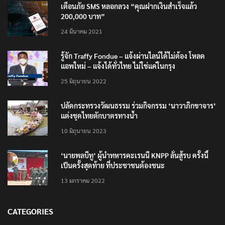
เตือนภัย SMS หลอกลวง “คุณฝากเงินสำเร็จแล้ว
200,000 บาท”
24 มีนาคม 2021
รู้จัก Traffy Fondue – แจ้งผ่านไลน์ได้ไม่ต้อง โหลด
แอพใหม่ – แจ้งได้ทั่วไทย ไม่ใช่แค่ในกรุง
25 มิถุนายน 2022
ปลัดกระทรวงวัฒนธรรม ร่วมกิจกรรม ‘นาวาภิกขาจาร’
แต่งชุดไทยตักบาตรทางน้ำ
10 มิถุนายน 2023
‘นายพลบีทู’ ผู้นำทหารคะเรนนี KNPP ลั่นสู้รบ ครั้งนี้
เป็นครั้งสุดท้าย ที่ประชาชนต้องชนะ
13 มกราคม 2022
CATEGORIES