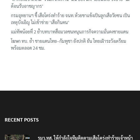
‘ภาคประชาสังคม’ รวมตัวคัดค้าน ‘มิน ออง ไลง์’ เยือนไทย ขึงป้าย ‘ไม่
ต้อนรับอาชญากร’
กรมอุทยานฯ ชี้ เสือโคร่งทำร้าย จนท.ห้วยขาแข้งเป็นลูกเสือวัยซน เป็น
เหตุบังเอิญ ไม่เข้าข่าย ‘เสือกินคน’
แม่ทัพน้อยที่ 2 ย้ำบทบาทสื่อมวลชนหนุนภารกิจความมั่นคงชายแดน
โฆษก ทบ. ย้ำ ชายแดนไทย–กัมพูชา ยังปกติ ยัน ไทยเฝ้าระวังเตรียม
พร้อมตลอด 24 ชม.
RECENT POSTS