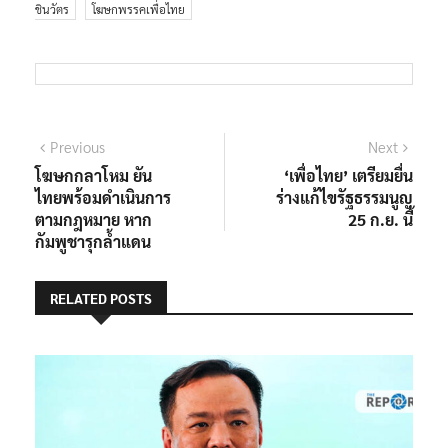
ชินวัตร
โฆษกพรรคเพื่อไทย
แนะแนว
Previous
Next
Previous
Next
post:
post:
โฆษกกลาโหม ยัน
‘เพื่อไทย’ เตรียมยื่น
เรื่อง
ไทยพร้อมดำเนินการ
ร่างแก้ไขรัฐธรรมนูญ
ตามกฎหมาย หาก
25 ก.ย. นี้
กัมพูชารุกล้ำแดน
RELATED POSTS