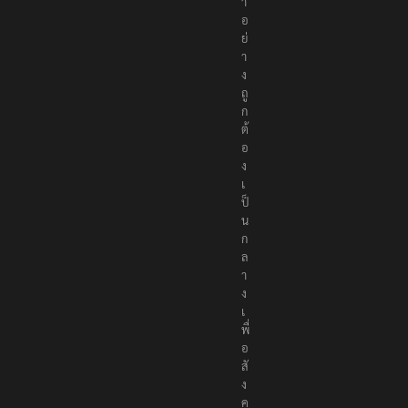
ห
า
อ
ย่
า
ง
ถู
ก
ต้
อ
ง
เ
ป็
น
ก
ล
า
ง
เ
พื่
อ
สั
ง