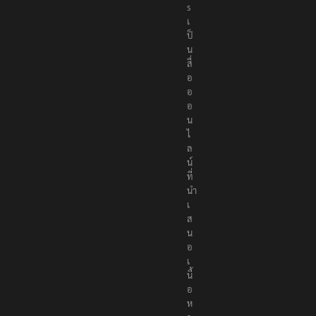
r
s
เ
ป็
น
สื่
อ
อ
อ
น
ไ
ล
น์
ที่
นำ
เ
ส
น
อ
เ
นื้
อ