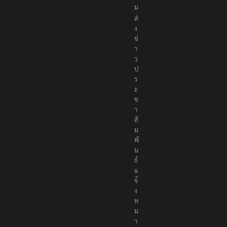
ค
ม
ส่
ง
ข่
า
ว
ป
ร
ะ
ช
า
สั
ม
พั
น
ธ์
แ
จ้
ง
ห
ม