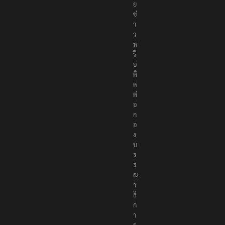
า
ย
ข่
า
ว
ห
รื
อ
ติ
ด
ต่
อ
ก
อ
ง
บ
ร
ร
ณ
า
ธิ
ก
า