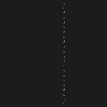
ง
เ
พื่
อ
สั
ง
ค
ม
ส่
ง
ข่
า
ว
ป
ร
ะ
ช
า
สั
ม
พั
น