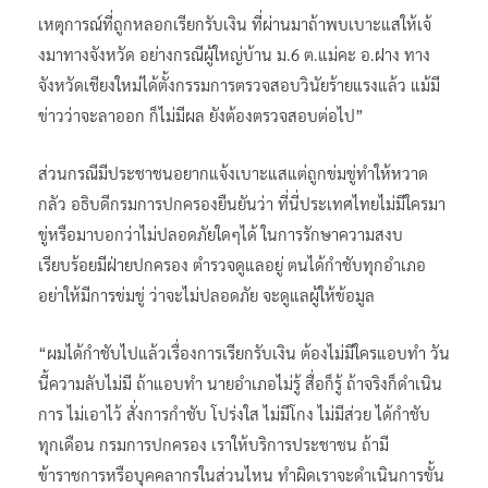
เหตุการณ์ที่ถูกหลอกเรียกรับเงิน ที่ผ่านมาถ้าพบเบาะแสให้เจ้
งมาทางจังหวัด อย่างกรณีผู้ใหญ่บ้าน ม.6 ต.แม่คะ อ.ฝาง ทาง
จังหวัดเชียงใหม่ได้ตั้งกรรมการตรวจสอบวินัยร้ายแรงแล้ว แม้มี
ข่าวว่าจะลาออก ก็ไม่มีผล ยังต้องตรวจสอบต่อไป”
ส่วนกรณีมีประชาชนอยากแจ้งเบาะแสแต่ถูกข่มขู่ทำให้หวาด
กลัว อธิบดีกรมการปกครองยืนยันว่า ที่นี่ประเทศไทยไม่มีใครมา
ขู่หรือมาบอกว่าไม่ปลอดภัยใดๆได้ ในการรักษาความสงบ
เรียบร้อยมีฝ่ายปกครอง ตำรวจดูแลอยู่ ตนได้กำชับทุกอำเภอ
อย่าให้มีการข่มขู่ ว่าจะไม่ปลอดภัย จะดูแลผู้ให้ข้อมูล
“ผมได้กำชับไปแล้วเรื่องการเรียกรับเงิน ต้องไม่มีใครแอบทำ วัน
นี้ความลับไม่มี ถ้าแอบทำ นายอำเภอไม่รู้ สื่อก็รู้ ถ้าจริงก็ดำเนิน
การ ไม่เอาไว้ สั่งการกำชับ โปร่งใส ไม่มีโกง ไม่มีส่วย ได้กำชับ
ทุกเดือน กรมการปกครอง เราให้บริการประชาชน ถ้ามี
ข้าราชการหรือบุคคลากรในส่วนไหน ทำผิดเราจะดำเนินการขั้น