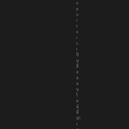
e
p
o
r
t
e
r
s
เ
ป็
น
สื่
อ
อ
อ
น
ไ
ล
น์
ที่
นำ
เ