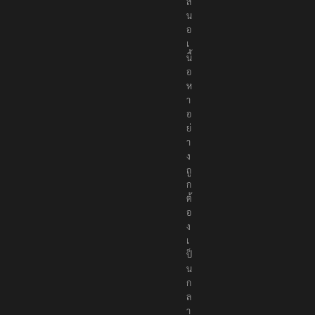
ส
น
อ
เ
นื้
อ
ห
า
อ
ย่
า
ง
ถู
ก
ต้
อ
ง
เ
ป็
น
ก
ล
า