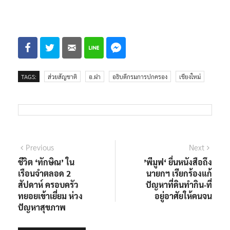
TAGS:
ส่วยสัญชาติ
อ.ฝา
อธิบดีกรมการปกครอง
เชียงใหม่
แนะแนว
Previous
Next
Previous
Next
post:
post:
ชีวิต ‘ทักษิณ’ ใน
’พีมูฟ‘ ยื่นหนังสือถึง
เรื่อง
เรือนจำตลอด 2
นายกฯ เรียกร้องแก้
สัปดาห์ ครอบครัว
ปัญหาที่ดินทำกิน-ที่
ทยอยเข้าเยี่ยม ห่วง
อยู่อาศัยให้คนจน
ปัญหาสุขภาพ