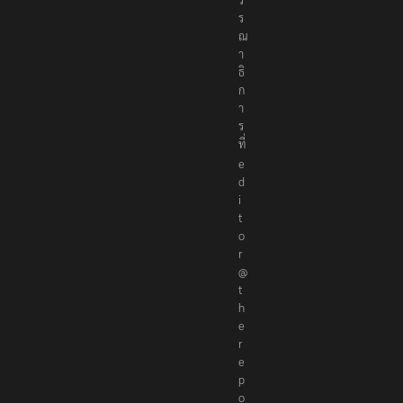
ร
ณ
า
ธิ
ก
า
ร
ที่
e
d
i
t
o
r
@
t
h
e
r
e
p
o