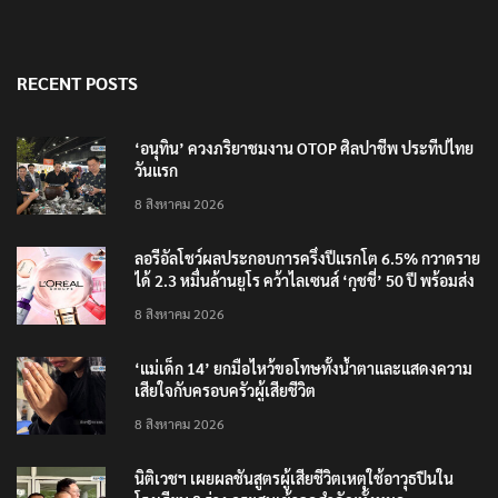
RECENT POSTS
‘อนุทิน’ ควงภริยาชมงาน OTOP ศิลปาชีพ ประทีปไทย
วันแรก
8 สิงหาคม 2026
ลอรีอัลโชว์ผลประกอบการครึ่งปีแรกโต 6.5% กวาดราย
ได้ 2.3 หมื่นล้านยูโร คว้าไลเซนส์ ‘กุชชี่’ 50 ปี พร้อมส่ง
4 แบรนด์ใหม่บุกตลาดไทย
8 สิงหาคม 2026
‘แม่เด็ก 14’ ยกมือไหว้ขอโทษทั้งน้ำตาและแสดงความ
เสียใจกับครอบครัวผู้เสียชีวิต
8 สิงหาคม 2026
นิติเวชฯ เผยผลชันสูตรผู้เสียชีวิตเหตุใช้อาวุธปืนใน