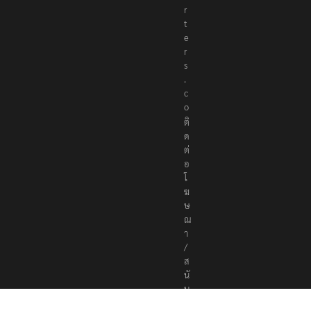
r
t
e
r
s
.
c
o
ติ
ด
ต่
อ
โ
ฆ
ษ
ณ
า
/
ส
นั
บ
ส