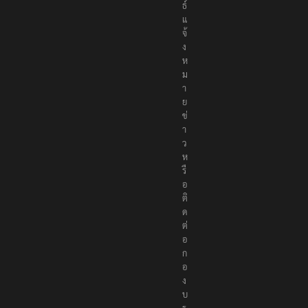
ธ์
แ
จ้
ง
ห
ม
า
ย
ข่
า
ว
ห
รื
อ
ติ
ด
ต่
อ
ก
อ
ง
บ
ร