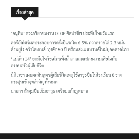
เรื่องล่าสุด
‘อนุทิน’ ควงภริยาชมงาน OTOP ศิลปาชีพ ประทีปไทยวันแรก
ลอรีอัลโชว์ผลประกอบการครึ่งปีแรกโต 6.5% กวาดรายได้ 2.3 หมื่น
ล้านยูโร คว้าไลเซนส์ ‘กุชชี่’ 50 ปี พร้อมส่ง 4 แบรนด์ใหม่บุกตลาดไทย
‘แม่เด็ก 14’ ยกมือไหว้ขอโทษทั้งน้ำตาและแสดงความเสียใจกับ
ครอบครัวผู้เสียชีวิต
นิติเวชฯ เผยผลชันสูตรผู้เสียชีวิตเหตุใช้อาวุธปืนในโรงเรียน 8 ร่าง
กระสุนเข้าจุดสำคัญทั้งหมด
นายกฯ สั่งคุมปืนเข้มอาวุธ เตรียมแก้กฎหมาย