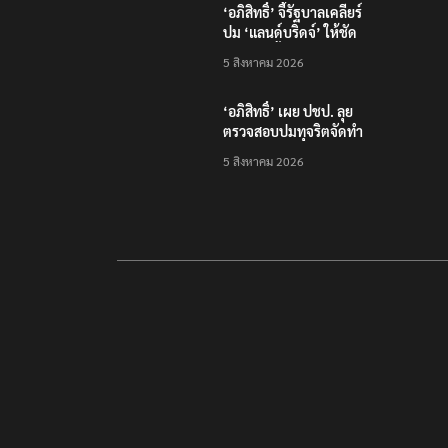
‘อภิสิทธิ์’ จี้รัฐบาลเคลียร์
ปม ‘แลนด์บริดจ์’ ให้ชัด
หลังคลังชี้ไม่คุ้มค่า
5 สิงหาคม 2026
‘อภิสิทธิ์’ เผย ปชป. ลุย
ตรวจสอบปมทุจริตจัดทำ
แพลตฟอร์มดิจิทัลของ
5 สิงหาคม 2026
สสว.