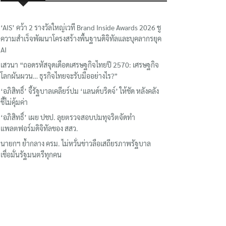
‘AIS’ คว้า 2 รางวัลใหญ่เวที Brand Inside Awards 2026 ชู
ความสำเร็จพัฒนาโครงสร้างพื้นฐานดิจิทัลและบุคลากรยุค
AI
เสวนา “ถอดรหัสจุดเดือดเศรษฐกิจไทยปี 2570: เศรษฐกิจ
โลกผันผวน… ธุรกิจไทยจะรับมืออย่างไร?”
‘อภิสิทธิ์’ จี้รัฐบาลเคลียร์ปม ‘แลนด์บริดจ์’ ให้ชัด หลังคลัง
ชี้ไม่คุ้มค่า
‘อภิสิทธิ์’ เผย ปชป. ลุยตรวจสอบปมทุจริตจัดทำ
แพลตฟอร์มดิจิทัลของ สสว.
นายกฯ ย้ำกลาง ครม. ไม่หวั่นข่าวลือเสถียรภาพรัฐบาล
เชื่อมั่นรัฐมนตรีทุกคน