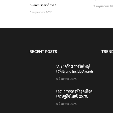
By
กองบรรณาธิการ 1
2 พฤษภาคม 2
5 พฤษภาคม 2021
RECENT POSTS
TREN
‘AIS’ คว้า 2 รางวัลใหญ่
เวที Brand Inside Awards
2026 ชูความสำเร็จพัฒนา
5 สิงหาคม 2026
โครงสร้างพื้นฐานดิจิทัล
และบุคลากรยุค AI
เสวนา “ถอดรหัสจุดเดือด
เศรษฐกิจไทยปี 2570:
เศรษฐกิจโลกผันผวน…
5 สิงหาคม 2026
ธุรกิจไทยจะรับมือ
อย่างไร?”