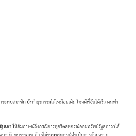
กระทบสมาชิก ยังทำธุรกรรมได้เหมือนเดิม โชคดีที่จับได้เร็ว คนทำ
รัฐสภา
ให้สัมภาษณ์ถึงกรณีการทุจริตสหกรณ์ออมทรัพย์รัฐสภาว่าได้
รสภาผู้แทนราษฎรแล้ว ที่ผ่านมาสหกรณ์ดำเนินการด้วยความ