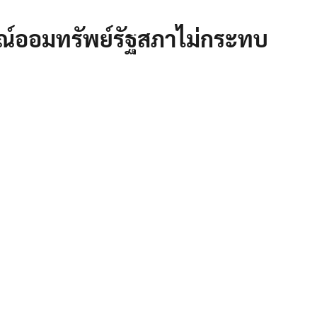
รณ์ออมทรัพย์รัฐสภาไม่กระทบ