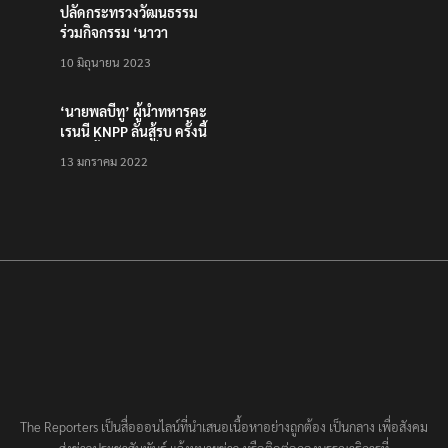
ปลัดกระทรวงวัฒนธรรม
ร่วมกิจกรรม ‘นาวา
ภิกขาจาร’ แต่งชุดไทย
10 มิถุนายน 2023
ตักบาตรทางน้ำ
‘นายพลบีทู’ ผู้นำทหารคะ
เรนนี KNPP ลั่นสู้รบ ครั้งนี้
เป็นครั้งสุดท้าย ที่
13 มกราคม 2022
ประชาชนต้องชนะ
The Reporters เป็นสื่อออนไลน์ที่นำเสนอเนื้อหาอย่างถูกต้อง เป็นกลาง เพื่อสังคม