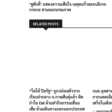
post:
‘ชูศักดิ์’ แสดงความเสียใจ เหตุคนร้ายลอบยิงรถ
เรื่อง
กระบะ สามเณรมรณภาพ
RELATED POSTS
“โตโต้ ปิยรัฐ” ถูกปล่อยตัวจาก
กมธ.อุตสาห
เรือนจำกลาง จ.กาฬสินธุ์แล้ว ติด
กากแคดเมี
กำไล EM ห้ามทำกิจกรรมเสื่อม
เสร็จในเดือน
เสีย ห้ามเดินทางออกนอกประเทศ
By
กองบรรณาธิ