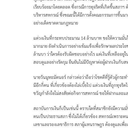
เรียบร้อยมาโดยตลอด ซึ่งกรณีการทุจริตที่เกิดขึ้นสภา
บริหารสหกรณ์ ซึ่งขณะนี้ได้มีการตั้งคณะกรรมการขึ
อย่างเด็ดขาดตามกฎหมาย
แต่วงเงินที่กระทบประมาณ 14 ล้านบาท ขอให้ความมั่นใ
มากมาย ยังดำเนินการอย่างเข้มแข็งเพื่อรักษาผลประโยช
ล้านบา ว่าใครต้องรับผิดชอบอย่างไร แต่เงินที่เหลืออยู
สอบดูแลอย่างรัดกุม ยืนยันไม่มีปัญหาต่อผู้ฝากเงินกับสหก
นายวันมูหะมัดนอร์ กล่าวต่อว่าถือว่าโชคดีที่รู้ตัวผู้กร
มีอีกกี่คน ที่เกี่ยวข้องต้องไล่เบี้ยไป แต่วงเงินที่ถู
ขวัญกำลังใจไม่สงสัยต่อกิจการสหกรณ์ ขอให้ฝากและแ
สถาบันการเงินก็เป็นเช่นนี้ ตราบใดที่สมาชิกยังมีความมั่น
ตนเป็นประธานสภา ซึ่งไม่ได้เกี่ยวข้อง สหกรณ์เพราะตนก
เลขาและรองเลขาธิการ สภาผู้แทนราษฎร ต้องดูแลเพื่อส