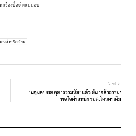
นเรื่องนี้อย่างแน่นอน
ลนด์ พาวิลเลี่ยน
Next
Next
post:
‘นฤมล’​ เผย​ คุย​ ‘ธรรมนัส’​ แล้ว​ ยัน​ ‘กล้าธรรม​’
พอใจตำแหน่ง​ รมต.โควตาเดิม​