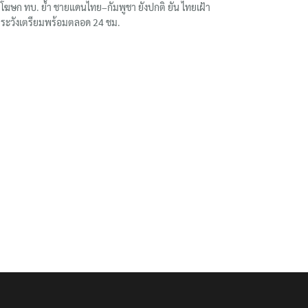
โฆษก ทบ. ย้ำ ชายแดนไทย–กัมพูชา ยังปกติ ยัน ไทยเฝ้า
ระวังเตรียมพร้อมตลอด 24 ชม.