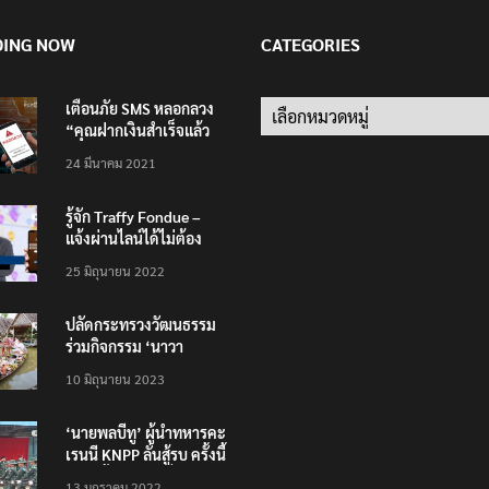
DING NOW
CATEGORIES
เตือนภัย SMS หลอกลวง
Categories
“คุณฝากเงินสำเร็จแล้ว
200,000 บาท”
24 มีนาคม 2021
รู้จัก Traffy Fondue –
แจ้งผ่านไลน์ได้ไม่ต้อง
โหลดแอพใหม่ – แจ้งได้
25 มิถุนายน 2022
ทั่วไทย ไม่ใช่แค่ในกรุง
ปลัดกระทรวงวัฒนธรรม
ร่วมกิจกรรม ‘นาวา
ภิกขาจาร’ แต่งชุดไทย
10 มิถุนายน 2023
ตักบาตรทางน้ำ
‘นายพลบีทู’ ผู้นำทหารคะ
เรนนี KNPP ลั่นสู้รบ ครั้งนี้
เป็นครั้งสุดท้าย ที่
13 มกราคม 2022