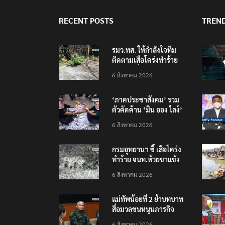
RECENT POSTS
TREN
รมว.ทส. ให้กำลังใจทีม
ติดตามเสือโคร่งทำร้าย
เจ้าหน้าที่เขตฯห้วยขาแข้ง
6 สิงหาคม 2026
‘ภาคประชาสังคม’ รวม
ตัวคัดค้าน ‘มิน ออง ไลง์’
เยือนไทย ขึงป้าย ‘ไม่
6 สิงหาคม 2026
ต้อนรับอาชญากร’
กรมอุทยานฯ ชี้ เสือโคร่ง
ทำร้าย จนท.ห้วยขาแข้ง
เป็นลูกเสือวัยซน เป็นเหตุ
6 สิงหาคม 2026
บังเอิญ ไม่เข้าข่าย ‘เสือ
กินคน’
แม่ทัพน้อยที่ 2 ย้ำบทบาท
สื่อมวลชนหนุนภารกิจ
ความมั่นคงชายแดน
6 สิงหาคม 2026