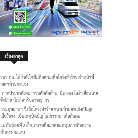
เรื่องล่าสุด
รมว.ทส. ให้กำลังใจทีมติดตามเสือโคร่งทำร้ายเจ้าหน้าที่
เขตฯห้วยขาแข้ง
‘ภาคประชาสังคม’ รวมตัวคัดค้าน ‘มิน ออง ไลง์’ เยือนไทย
ขึงป้าย ‘ไม่ต้อนรับอาชญากร’
กรมอุทยานฯ ชี้ เสือโคร่งทำร้าย จนท.ห้วยขาแข้งเป็นลูก
เสือวัยซน เป็นเหตุบังเอิญ ไม่เข้าข่าย ‘เสือกินคน’
แม่ทัพน้อยที่ 2 ย้ำบทบาทสื่อมวลชนหนุนภารกิจความ
มั่นคงชายแดน