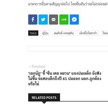
มาตรการอื่นตามสัญญาต่อไป โดยยืนยันว่าจะไม่ปล่อยผ่า
TAGS:
ญี่ปุ่น
สมศักดิ์ เทพสุทิน
เอ็กซ์โปโอซาก้า
ไทยแ
แนะแนว
Previous
Previous
post:
‘เอกนัฏ’ ชี้ ‘ซิน เคอ หยวน’ แจงปมเหล็ก ยังฟัง
เรื่อง
ไม่ขึ้น จ่อสอบลึกถึงปี 61 ปมออก มอก.ถูกต้อง
หรือไม่
RELATED POSTS