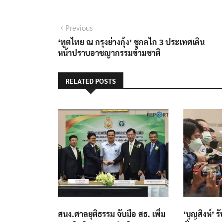
แนะแนว
Previous
Previous
post:
‘ทูตไทย ณ กรุงย่างกุ้ง’ ชูกลไก 3 ประเทศเดิน
เรื่อง
หน้าปราบอาชญากรรมข้ามชาติ
RELATED POSTS
สนง.ศาลยุติธรรม จับมือ สธ. เพิ่ม
‘บุญสิงห์’ 