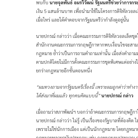
พบกับ
นายจุลพันธ์ อมรวิวัฒน์ รัฐมนตรีช่วยว่าการก
เงิน 5 แสนล้านบาท เพื่อนำมาใช้ในโครงการดิจิทัลวอลเ
เมื่อไหร่ และได้คำตอบจากรัฐมนตรีว่ากำลังดูอยู่นั้น
นายปกรณ์ กล่าวว่า เมื่อคณะกรรมการดิจิทัลวอลเล็ตชุดใ
สำนักงานคณะกรรมการกฤษฎีกาหากพบเงื่อนไขจะสามารถกู้ไ
กฎหมาย ย้ำว่าเป็นการถามคำถามเท่านั้น เมื่อส่งคำ
ตามปกติโดยไม่มีการตั้งคณะกรรมการชุดพิเศษแต่อย่างใ
ยกร่างกฎหมายอีกขั้นตอนหนึ่ง
“ผมทวงถามจากรัฐมนตรีเรื่องนี้ เพราะผมถูกด่าว่าทำงานช้
ได้ส่งมาที่ผมแล้ว ทุกคนคิดแบบนี้”
นายปกรณ์ กล่าว
เมื่อถามว่าสภาพัฒน์ฯ บอกว่าถ้าคณะกรรมการกฤษฎีกาให้ค
นายปกรณ์ กล่าวว่า ไม่รู้ เป็นเรื่องของรัฐบาลที่ต้อง
เพราะไม่ใช่นักการเมือง แต่เป็นนักกฎหมาย โดยกฎหมายท
กฎหมายหลายฉบับประกอบ เช่น กฎหมายงบประมาณ กฎหม