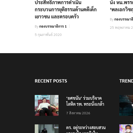
ประสิทธิภาพการดำเนิน
นั่ง หน.พร
กระบวนการยุติธรรมด้านคดีเด็ก
‘พลเอกวิชญ
เยาวชน และครอบครัว
By
กองบรรณาธิ
By
กองบรรณาธิการ 1
25 พฤษภาคม 
5 กุมภาพันธ์ 2020
RECENT POSTS
TREN
‘ยศชนัน’ ร่วมบริจาค
โลหิต รพ. พระนั่งเกล้า
ช่วยเหยื่อเหตุ รร.
7 สิงหาคม 2026
เทพศิรินทร์ นนทบุรี
ตร. อยู่ระหว่างสอบสวน