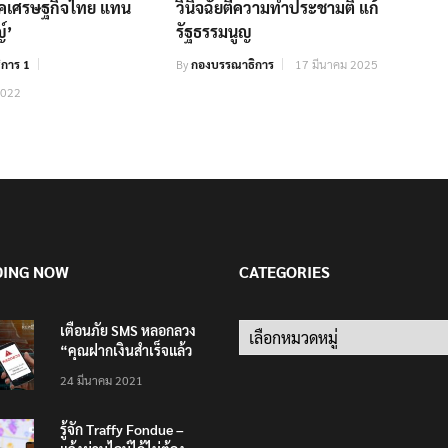
รคเศรษฐกิจไทย แทน
วินิจฉัยตีความทำประชามติ แก้
์’
รัฐธรรมนูญ
การ 1
By
กองบรรณาธิการ
17 มีนาคม 2025
2022
DING NOW
CATEGORIES
เตือนภัย SMS หลอกลวง
Categories
“คุณฝากเงินสำเร็จแล้ว
200,000 บาท”
24 มีนาคม 2021
รู้จัก Traffy Fondue –