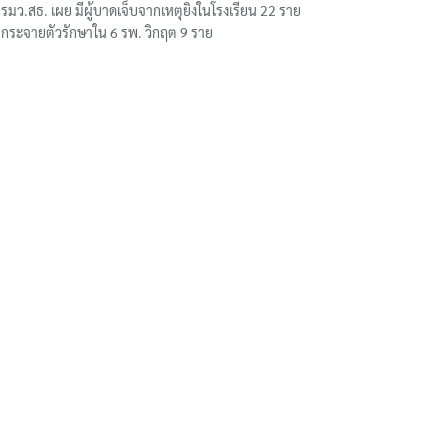
รมว.สธ. เผย มีผู้บาดเจ็บจากเหตุยิงในโรงเรียน 22 ราย
กระจายตัวรักษาใน 6 รพ. วิกฤต 9 ราย