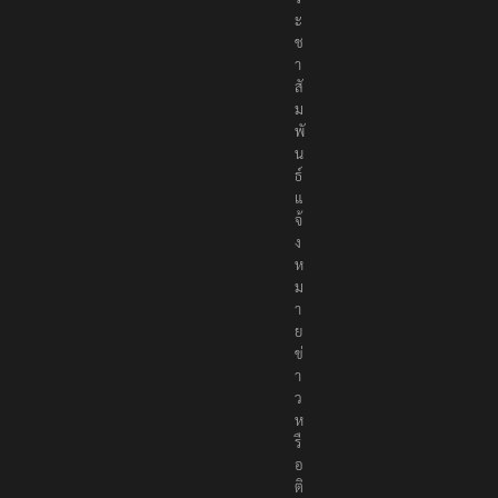
ะ
ช
า
สั
ม
พั
น
ธ์
แ
จ้
ง
ห
ม
า
ย
ข่
า
ว
ห
รื
อ
ติ