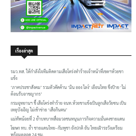
เรื่องล่าสุด
รมว.ทส. ให้กำลังใจทีมติดตามเสือโคร่งทำร้ายเจ้าหน้าที่เขตฯห้วยขา
แข้ง
‘ภาคประชาสังคม’ รวมตัวคัดค้าน ‘มิน ออง ไลง์’ เยือนไทย ขึงป้าย ‘ไม่
ต้อนรับอาชญากร’
กรมอุทยานฯ ชี้ เสือโคร่งทำร้าย จนท.ห้วยขาแข้งเป็นลูกเสือวัยซน เป็น
เหตุบังเอิญ ไม่เข้าข่าย ‘เสือกินคน’
แม่ทัพน้อยที่ 2 ย้ำบทบาทสื่อมวลชนหนุนภารกิจความมั่นคงชายแดน
โฆษก ทบ. ย้ำ ชายแดนไทย–กัมพูชา ยังปกติ ยัน ไทยเฝ้าระวังเตรียม
พร้อมตลอด 24 ชม.