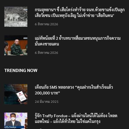
กรมอุทยานฯ ชี้ เสือโคร่งทำร้าย จนท.ห้วยขาแข้งเป็นลูก
เสือวัยซน เป็นเหตุบังเอิญ ไม่เข้าข่าย ‘เสือกินคน’
6 สิงหาคม 2026
แม่ทัพน้อยที่ 2 ย้ำบทบาทสื่อมวลชนหนุนภารกิจความ
มั่นคงชายแดน
6 สิงหาคม 2026
TRENDING NOW
เตือนภัย SMS หลอกลวง “คุณฝากเงินสำเร็จแล้ว
200,000 บาท”
24 มีนาคม 2021
รู้จัก Traffy Fondue – แจ้งผ่านไลน์ได้ไม่ต้อง โหลด
แอพใหม่ – แจ้งได้ทั่วไทย ไม่ใช่แค่ในกรุง