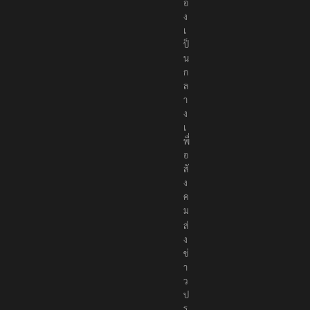
อ
ง
เ
ป็
น
ก
ล
า
ง
เ
พื่
อ
สั
ง
ค
ม
ส่
ง
ข่
า
ว
ป
ร