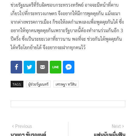
ช่วยรัฐมนตรีที่รับผิดชอบกระทรวงทรัพย์ อาจจะมีหน้าที่คาบ
เกี่ยวไปที่กระทรวงเกษตร จึงอยากให้มีการพูดคุยกัน แม้จะมา
จากต่างพรรคการเมือง ก็ขอให้ลดกำแพงลงเพื่อพูดคุยกันได้ ซึ่ง
อยากให้ทุกคนพูดคุยกันเพราะรัฐบาลนี้ต้องทำงานร่วมกันอีก 3
ปีครึ่ง ซึ่งเป็นระยะเวลาที่ยาวนาน พอที่จะ ช่วยกันได้พูดคุยกัน
ได้หรือโยกย้ายได้ จึงอยากจะฝากทุกคนไว้
TAGS:
ผู้ช่วยรัฐมนตรี
เศรษฐา ทวีสิน
แนะแนว
Previous
Next
Previous
Next
post:
post:
นายกฯ ขับรถยนต์
แฟนนับหมื่นฟิน