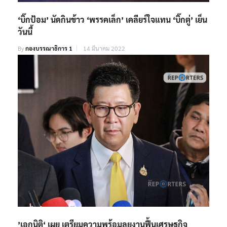
‘บิ๊กป้อม’ นัดกินข้าว ‘พรรคเล็ก’ เคลียร์ใจแทน ‘บิ๊กตู่’ เย็น
วันนี้
By
กองบรรณาธิการ 1
14 มีนาคม 2022
’เอกนิติ‘ เผย เตรียมความพร้อมลุยงานฟื้นเศรษฐกิจ