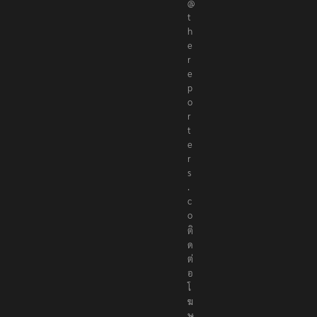
@
t
h
e
r
e
p
o
r
t
e
r
s
.
c
o
ติ
ด
ต่
อ
โ
ฆ
ษ