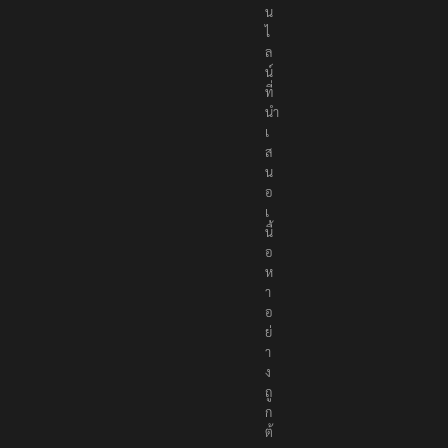
น
ไ
ล
น์
ที่
นำ
เ
ส
น
อ
เ
นื้
อ
ห
า
อ
ย่
า
ง
ถู
ก
ต้