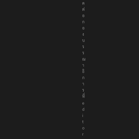
ด
ต่
อ
ก
อ
ง
บ
ร
ร
ณ
า
ธิ
ก
า
ร
ที่
e
d
i
t
o
r