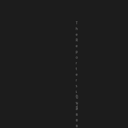
T
h
e
R
e
p
o
r
t
e
r
s
เ
ป็
น
สื่
อ
อ
อ