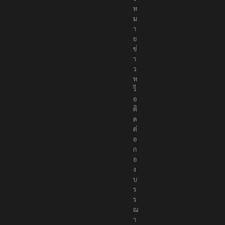
ห
ม
า
ย
ข่
า
ว
ห
รื
อ
ติ
ด
ต่
อ
ก
อ
ง
บ
ร
ร
ณ
า