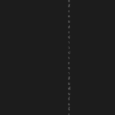
อ
สั
ง
ค
ม
ส่
ง
ข่
า
ว
ป
ร
ะ
ช
า
สั
ม
พั
น
ธ์
แ
จ้
ง