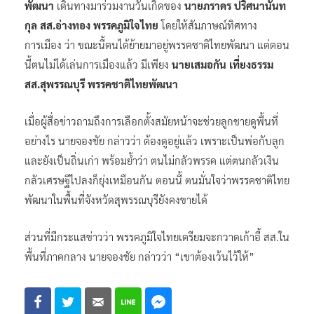
พัฒนา
เดินทางมาร่วมงานวันเกิดของ
นายภราดร ปริศนานันท
กุล สส.อ่างทอง พรรคภูมิใจไทย
โดยให้สัมภาษณ์ทิศทาง
การเมือง ว่า ขณะนี้ตนได้ย้ายมาอยู่พรรคชาติไทยพัฒนา แต่ตอน
นี้ตนไม่ได้เล่นการเมืองแล้ว มีเพียง
นายเสมอกัน เที่ยงธรรม
สส.สุพรรณบุรี พรรคชาติไทยพัฒนา
เมื่อผู้สื่อข่าวถามถึงการเลือกตั้งสมัยหน้าจะช่วยลูกชายดูพื้นที่
อย่างไร นายจองชัย กล่าวว่า ต้องดูอยู่แล้ว เพราะเป็นพ่อกับลูก
และยังเป็นถิ่นเก่า พร้อมย้ำว่า ตนไม่กลัวพรรค แต่ตนกลัวเงิน
กลัวเศรษฐีไปลงก็ยุ่งเหมือนกัน ตอนนี้ ตนมั่นใจว่าพรรคชาติไทย
พัฒนาในพื้นที่จังหวัดสุพรรณบุรียังคงขายได้
ส่วนที่มีกระแสข่าวว่า พรรคภูมิใจไทยเตรียมจะกวาดเก้าอี้ สส.ใน
พื้นที่ภาคกลาง นายจองชัย กล่าวว่า “เขาต้องเว้นไว้ให้”