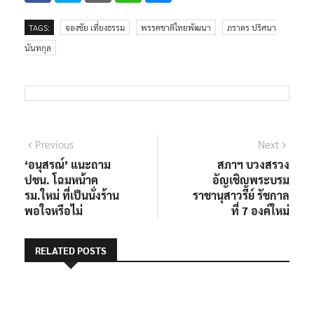
TAGS:
จองชัย เที่ยงธรรม
พรรคชาติไทยพัฒนา
ภราดร ปริศนา
นันทกุล​
แนะแนว
Previous
Next
Previous
Next
post:
post:
‘อนุสรณ์’ แนะถาม
สภาฯ บวงสรวง
เรื่อง
ปชน. โฉมหน้าค
อัญเชิญพระบรม
รม.ใหม่ ที่เป็นนั่งร้าน
ราชานุสาวรีย์ รัชกาล
พอใจหรือไม่
ที่ 7 องค์ใหม่
RELATED POSTS