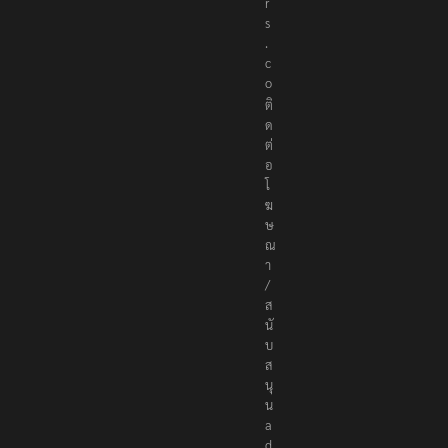
r
s
.
c
o
ติ
ด
ต่
อ
โ
ฆ
ษ
ณ
า
/
ส
นั
บ
ส
นุ
น
a
d