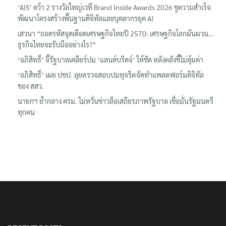
‘AIS’ คว้า 2 รางวัลใหญ่เวที Brand Inside Awards 2026 ชูความสำเร็จ
พัฒนาโครงสร้างพื้นฐานดิจิทัลและบุคลากรยุค AI
เสวนา “ถอดรหัสจุดเดือดเศรษฐกิจไทยปี 2570: เศรษฐกิจโลกผันผวน…
ธุรกิจไทยจะรับมืออย่างไร?”
‘อภิสิทธิ์’ จี้รัฐบาลเคลียร์ปม ‘แลนด์บริดจ์’ ให้ชัด หลังคลังชี้ไม่คุ้มค่า
‘อภิสิทธิ์’ เผย ปชป. ลุยตรวจสอบปมทุจริตจัดทำแพลตฟอร์มดิจิทัล
ของ สสว.
นายกฯ ย้ำกลาง ครม. ไม่หวั่นข่าวลือเสถียรภาพรัฐบาล เชื่อมั่นรัฐมนตรี
ทุกคน