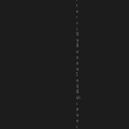
t
e
r
s
เ
ป็
น
สื่
อ
อ
อ
น
ไ
ล
น์
ที่
นำ
เ
ส
น
อ
เ