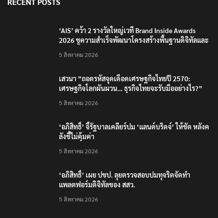
RECENT POSTS
‘AIS’ คว้า 2 รางวัลใหญ่เวที Brand Inside Awards
2026 ชูความสำเร็จพัฒนาโครงสร้างพื้นฐานดิจิทัลและ
บุคลากรยุค AI
5 สิงหาคม 2026
เสวนา “ถอดรหัสจุดเดือดเศรษฐกิจไทยปี 2570:
เศรษฐกิจโลกผันผวน… ธุรกิจไทยจะรับมืออย่างไร?”
5 สิงหาคม 2026
‘อภิสิทธิ์’ จี้รัฐบาลเคลียร์ปม ‘แลนด์บริดจ์’ ให้ชัด หลังค
ลังชี้ไม่คุ้มค่า
5 สิงหาคม 2026
‘อภิสิทธิ์’ เผย ปชป. ลุยตรวจสอบปมทุจริตจัดทำ
แพลตฟอร์มดิจิทัลของ สสว.
5 สิงหาคม 2026