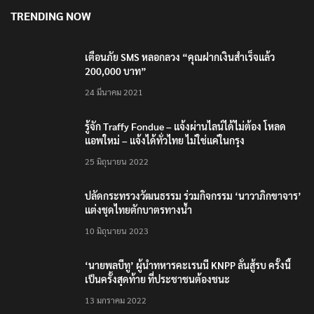
TRENDING NOW
เตือนภัย SMS หลอกลวง “คุณฝากเงินสำเร็จแล้ว
200,000 บาท”
24 มีนาคม 2021
รู้จัก Traffy Fondue – แจ้งผ่านไลน์ได้ไม่ต้อง โหลด
แอพใหม่ – แจ้งได้ทั่วไทย ไม่ใช่แค่ในกรุง
25 มิถุนายน 2022
ปลัดกระทรวงวัฒนธรรม ร่วมกิจกรรม ‘นาวาภิกขาจาร’
แต่งชุดไทยตักบาตรทางน้ำ
10 มิถุนายน 2023
‘นายพลบีทู’ ผู้นำทหารคะเรนนี KNPP ลั่นสู้รบ ครั้งนี้
เป็นครั้งสุดท้าย ที่ประชาชนต้องชนะ
13 มกราคม 2022