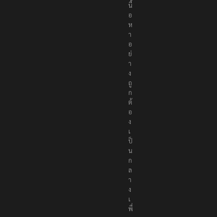
นื้
อ
ห
า
อ
ย่
า
ง
ถู
ก
ต้
อ
ง
เ
ป็
น
ก
ล
า
ง
เ
พื่