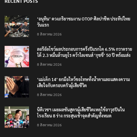
RECENT POSTS
‘อนุทิน’ ควงภริยาชมงาน OTOP ศิลปาชีพ ประทีปไทย
วันแรก
8 สิงหาคม 2026
ลอรีอัลโชว์ผลประกอบการครึ่งปีแรกโต 6.5% กวาดราย
ได้ 2.3 หมื่นล้านยูโร คว้าไลเซนส์ ‘กุชชี่’ 50 ปี พร้อมส่ง
4 แบรนด์ใหม่บุกตลาดไทย
8 สิงหาคม 2026
‘แม่เด็ก 14’ ยกมือไหว้ขอโทษทั้งน้ำตาและแสดงความ
เสียใจกับครอบครัวผู้เสียชีวิต
8 สิงหาคม 2026
นิติเวชฯ เผยผลชันสูตรผู้เสียชีวิตเหตุใช้อาวุธปืนใน
โรงเรียน 8 ร่าง กระสุนเข้าจุดสำคัญทั้งหมด