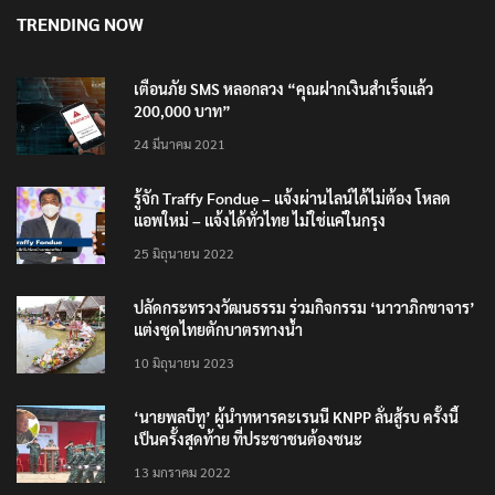
8 สิงหาคม 2026
TRENDING NOW
เตือนภัย SMS หลอกลวง “คุณฝากเงินสำเร็จแล้ว
200,000 บาท”
24 มีนาคม 2021
รู้จัก Traffy Fondue – แจ้งผ่านไลน์ได้ไม่ต้อง โหลด
แอพใหม่ – แจ้งได้ทั่วไทย ไม่ใช่แค่ในกรุง
25 มิถุนายน 2022
ปลัดกระทรวงวัฒนธรรม ร่วมกิจกรรม ‘นาวาภิกขาจาร’
แต่งชุดไทยตักบาตรทางน้ำ
10 มิถุนายน 2023
‘นายพลบีทู’ ผู้นำทหารคะเรนนี KNPP ลั่นสู้รบ ครั้งนี้
เป็นครั้งสุดท้าย ที่ประชาชนต้องชนะ