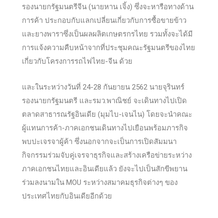
นอกจากนี้ยังมีกำหนดการประชุมหารือแบบทวิภาคีกับ
รองนายกรัฐมนตรีจีน (นายหาน เจิ้ง) ซึ่งจะหารือทางด้าน
การค้า ประก
อบกับแลกเปลี่ยนเกี่ยวกับการซื้อขายข้าว
และยางพาราซึ่งเป็นผลผลิตเกษตรกรไทย รวมทั้งจะได้มี
การแจ้งความคืบหน้าจากที่ประชุมคณะรัฐมนตรีของไทย
เกี่ยวกับโครงการรถไฟไทย-จีน ด้วย
และในระหว่างวันที่ 24-28 กันยายน 2562 นายจุรินทร์
รองนายกรัฐมนตรี และรมว.พาณิชย์ จะเดินทางไปเปิด
ตลาดสาธารณรัฐอินเดีย (มุมไบ-เจนไน) โดยจะนำคณะ
ผู้แทนการค้า-ภาคเอกชนเดินทางไปเยือนพร้อมภารกิจ
พบปะเจรจาผู้ค้า ซึ่งนอกจากจะเป็นการเปิดสัมมนา
กิจกรรมร่วมจับคู่เจรจาธุรกิจและสร้างเครือข่ายระหว่าง
ภาคเอกชนไทยและอินเดียแล้ว ยังจะไปเป็นสักขีพยาน
ร่วมลงนามใน MOU ระหว่างสมาคมธุรกิจต่างๆ ของ
ประเทศไทยกับอินเดียอีกด้วย