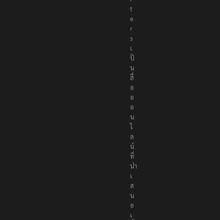
p
o
r
t
e
r
s
เ
ป็
น
สื่
อ
อ
อ
น
ไ
ล
น์
ที่
นำ
เ
ส
น