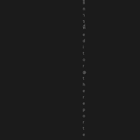
ณ
า
ธิ
ก
า
ร
ที่
e
d
i
t
o
r
@
t
h
e
r
e
p
o
r