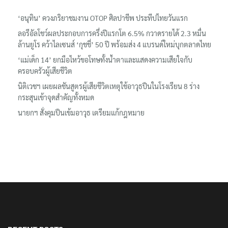
เรื่องล่าสุด
‘อนุทิน’ ควงภริยาชมงาน OTOP ศิลปาชีพ ประทีปไทยวันแรก
ลอรีอัลโชว์ผลประกอบการครึ่งปีแรกโต 6.5% กวาดรายได้ 2.3 หมื่น
ล้านยูโร คว้าไลเซนส์ ‘กุชชี่’ 50 ปี พร้อมส่ง 4 แบรนด์ใหม่บุกตลาดไทย
‘แม่เด็ก 14’ ยกมือไหว้ขอโทษทั้งน้ำตาและแสดงความเสียใจกับ
ครอบครัวผู้เสียชีวิต
นิติเวชฯ เผยผลชันสูตรผู้เสียชีวิตเหตุใช้อาวุธปืนในโรงเรียน 8 ร่าง
กระสุนเข้าจุดสำคัญทั้งหมด
นายกฯ สั่งคุมปืนเข้มอาวุธ เตรียมแก้กฎหมาย