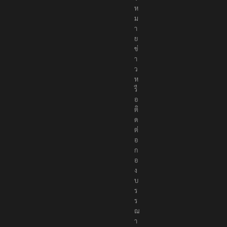
จ้
ง
ห
ม
า
ย
ข่
า
ว
ห
รื
อ
ติ
ด
ต่
อ
ก
อ
ง
บ
ร
ร