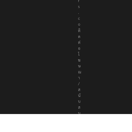
t
e
r
s
.
c
o
ติ
ด
ต่
อ
โ
ฆ
ษ
ณ
า
/
ส
นั
บ
ส
นุ
น