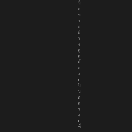
อ
เ
นื้
อ
ห
า
อ
ย่
า
ง
ถู
ก
ต้
อ
ง
เ
ป็
น
ก
ล
า
ง