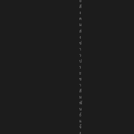
เ
พื่
อ
สั
ง
ค
ม
ส่
ง
ข่
า
ว
ป
ร
ะ
ช
า
สั
ม
พั
น
ธ์
แ