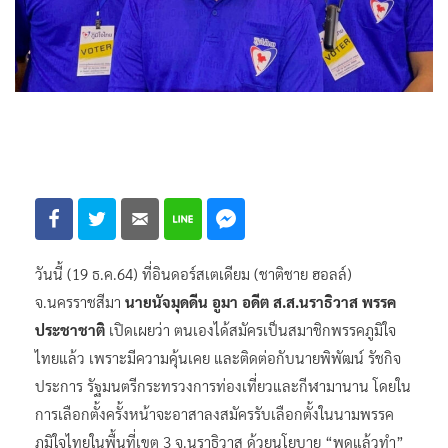
วันนี้ (19 ธ.ค.64) ที่อินดอร์สเตเดียม (ชาติชาย ฮอลล์)
จ.นครราชสีมา
นายนัจมุดดีน อูมา อดีต ส.ส.นราธิวาส พรรค
ประชาชาติ
เปิดเผยว่า ตนเองได้สมัครเป็นสมาชิกพรรคภูมิใจ
ไทยแล้ว เพราะมีความคุ้นเคย และติดต่อกับนายพิพัฒน์ รัชกิจ
ประการ รัฐมนตรีกระทรวงการท่องเที่ยวและกีฬามานาน โดยใน
การเลือกตั้งครั้งหน้าจะอาสาลงสมัครรับเลือกตั้งในนามพรรค
ภูมิใจไทยในพื้นที่เขต 3 จ.นราธิวาส ด้วยนโยบาย “พูดแล้วทำ”