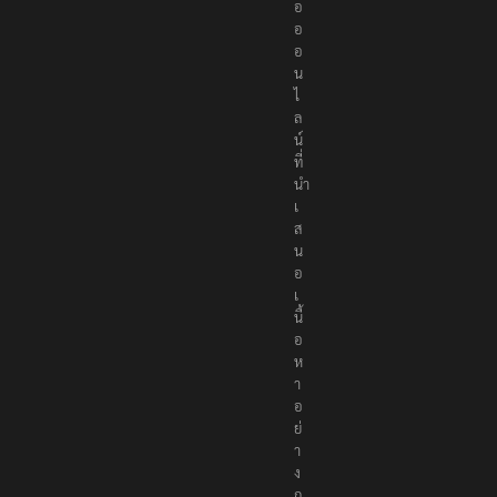
อ
อ
อ
น
ไ
ล
น์
ที่
นำ
เ
ส
น
อ
เ
นื้
อ
ห
า
อ
ย่
า
ง
ถู