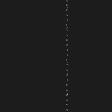
ก
ต้
อ
ง
เ
ป็
น
ก
ล
า
ง
เ
พื่
อ
สั
ง
ค
ม
ส่
ง
ข่
า