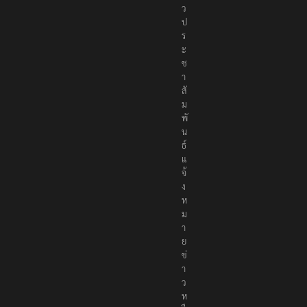
ว
ป
ร
ะ
ช
า
สั
ม
พั
น
ธ์
แ
จ้
ง
ห
ม
า
ย
ข่
า
ว
ห