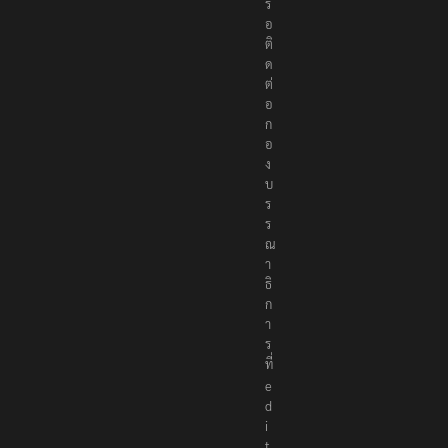
รื
อ
ติ
ด
ต่
อ
ก
อ
ง
บ
ร
ร
ณ
า
ธิ
ก
า
ร
ที่
e
d
i
t