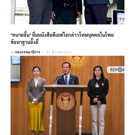
‘ทนายอั๋น’ ยื่นหนังสือดีเอสไอกล่าวโทษบุคคลในโพย
ข้อหาฐานอั้งยี่
By
กองบรรณาธิการ
21 มีนาคม 2025