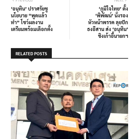
แนะแนว
post:
post:
‘อนุทิน’ ปราศรัยชู
‘ภูมิใจไทย’ ตั้ง
เรื่อง
นโยบาย “พูดแล้ว
‘พิพัฒน์’ นั่งรอง
ทำ” โชว์ผลงาน
หัวหน้าพรรค ลุยปัก
เตรียมพร้อมเลือกตั้ง
ธงอีสาน ส่ง ‘อนุทิน’
ชิงเก้าอี้นายกฯ
RELATED POSTS