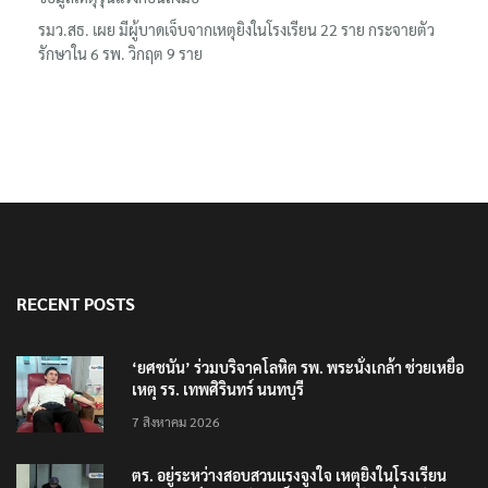
รมว.สธ. เผย มีผู้บาดเจ็บจากเหตุยิงในโรงเรียน 22 ราย กระจายตัว
รักษาใน 6 รพ. วิกฤต 9 ราย
RECENT POSTS
‘ยศชนัน’ ร่วมบริจาคโลหิต รพ. พระนั่งเกล้า ช่วยเหยื่อ
เหตุ รร. เทพศิรินทร์ นนทบุรี
7 สิงหาคม 2026
ตร. อยู่ระหว่างสอบสวนแรงจูงใจ เหตุยิงในโรงเรียน