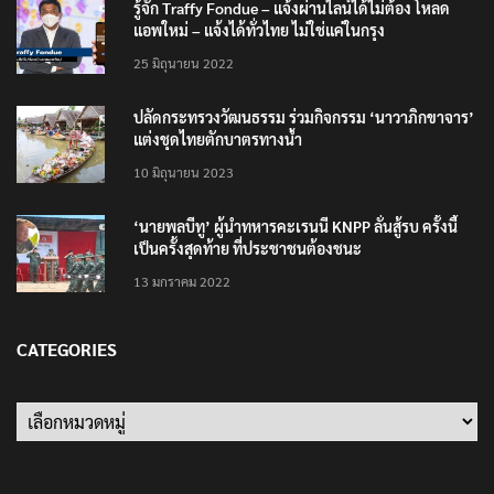
รู้จัก Traffy Fondue – แจ้งผ่านไลน์ได้ไม่ต้อง โหลด
แอพใหม่ – แจ้งได้ทั่วไทย ไม่ใช่แค่ในกรุง
25 มิถุนายน 2022
ปลัดกระทรวงวัฒนธรรม ร่วมกิจกรรม ‘นาวาภิกขาจาร’
แต่งชุดไทยตักบาตรทางน้ำ
10 มิถุนายน 2023
‘นายพลบีทู’ ผู้นำทหารคะเรนนี KNPP ลั่นสู้รบ ครั้งนี้
เป็นครั้งสุดท้าย ที่ประชาชนต้องชนะ
13 มกราคม 2022
CATEGORIES
Categories