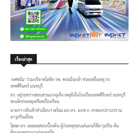
เรื่องล่าสุด
‘ยศชนัน’ ร่วมบริจาคโลหิต รพ. พระนั่งเกล้า ช่วยเหยื่อเหตุ รร.
เทพศิรินทร์ นนทบุรี
ตร. อยู่ระหว่างสอบสวนแรงจูงใจ เหตุยิงในโรงเรียนเทพศิรินทร์ นนทบุรี
พบเด็กก่อเหตุเครียดเรื่องเรียน
นายกฯ กลับเข้าทำเนียบฯ พร้อม ผบ.ตร.-ผบช.ก. คาดถกปราบปราม
อาวุธปืนเถื่อน
โฆษก ตร. เผยผลสอบเบื้องต้น ผู้ก่อเหตุชอบเล่นเกมใช้อาวุธปืน-ค้น
ข้อมูลเหตุรุนแรงก่อนลงมือ