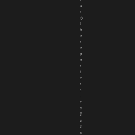
o
r
@
t
h
e
r
e
p
o
r
t
e
r
s
.
c
o
ติ
ด
ต่
อ