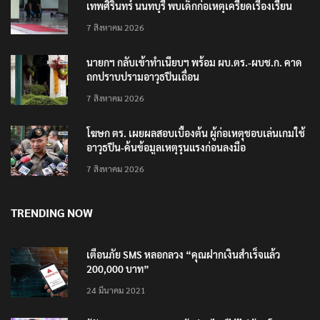
เทพศิรินทร์ นนทบุรี พบเด็กก่อเหตุเครียดเรื่องเรียน
7 สิงหาคม 2026
นายกฯ กลับเข้าทำเนียบฯ พร้อม ผบ.ตร.-ผบช.ก. คาด
ถกปราบปรามอาวุธปืนเถื่อน
7 สิงหาคม 2026
โฆษก ตร. เผยผลสอบเบื้องต้น ผู้ก่อเหตุชอบเล่นเกมใช้
อาวุธปืน-ค้นข้อมูลเหตุรุนแรงก่อนลงมือ
7 สิงหาคม 2026
TRENDING NOW
เตือนภัย SMS หลอกลวง “คุณฝากเงินสำเร็จแล้ว
200,000 บาท”
24 มีนาคม 2021