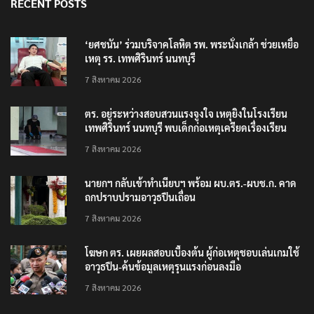
RECENT POSTS
‘ยศชนัน’ ร่วมบริจาคโลหิต รพ. พระนั่งเกล้า ช่วยเหยื่อ
เหตุ รร. เทพศิรินทร์ นนทบุรี
7 สิงหาคม 2026
ตร. อยู่ระหว่างสอบสวนแรงจูงใจ เหตุยิงในโรงเรียน
เทพศิรินทร์ นนทบุรี พบเด็กก่อเหตุเครียดเรื่องเรียน
7 สิงหาคม 2026
นายกฯ กลับเข้าทำเนียบฯ พร้อม ผบ.ตร.-ผบช.ก. คาด
ถกปราบปรามอาวุธปืนเถื่อน
7 สิงหาคม 2026
โฆษก ตร. เผยผลสอบเบื้องต้น ผู้ก่อเหตุชอบเล่นเกมใช้
อาวุธปืน-ค้นข้อมูลเหตุรุนแรงก่อนลงมือ
7 สิงหาคม 2026