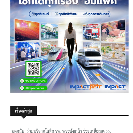
เรื่องล่าสุด
‘ยศชนัน’ ร่วมบริจาคโลหิต รพ. พระนั่งเกล้า ช่วยเหยื่อเหตุ รร.