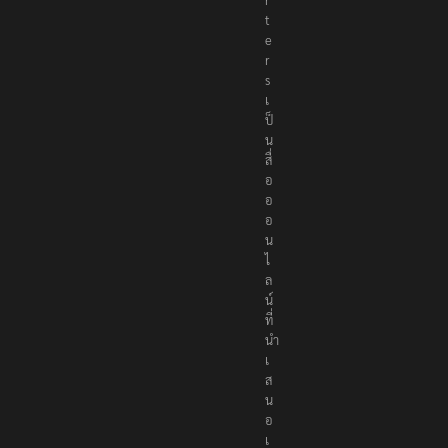
t
e
r
s
เ
ป็
น
สื่
อ
อ
อ
น
ไ
ล
น์
ที่
นำ
เ
ส
น
อ
เ