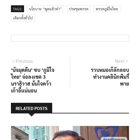
TAGS:
นโยบาย “พูดแล้วทำ”
ประชุมพรรค
พรรคภูมิใจไทย
เลือกตั้งทั่วไป
แนะแนว
Previous
Next
Previous
Next
post:
post:
‘นัจมุดดีน’ ซบ ‘ภูมิใจ
รวบหมอเก๊ลักลอบ
เรื่อง
ไทย’ จ่อลงเขต 3
ทำงานคลินิกพิมรี่
นราธิวาส มั่นใจคว้า
พาย
เก้าอี้แน่นอน
RELATED POSTS