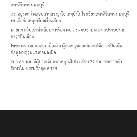
เทพศิรินทร์ นนทบุรี
ตร. อยู่ระหว่างสอบสวนแรงจูงใจ เหตุยิงในโรงเรียนเทพศิรินทร์ นนทบุรี
พบเด็กก่อเหตุเครียดเรื่องเรียน
นายกฯ กลับเข้าทำเนียบฯ พร้อม ผบ.ตร.-ผบช.ก. คาดถกปราบปราม
อาวุธปืนเถื่อน
โฆษก ตร. เผยผลสอบเบื้องต้น ผู้ก่อเหตุชอบเล่นเกมใช้อาวุธปืน-ค้น
ข้อมูลเหตุรุนแรงก่อนลงมือ
รมว.สธ. เผย มีผู้บาดเจ็บจากเหตุยิงในโรงเรียน 22 ราย กระจายตัว
รักษาใน 6 รพ. วิกฤต 9 ราย