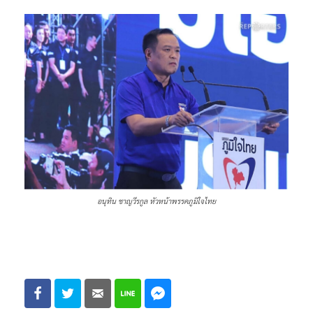
อนุทิน ชาญวีรกูล หัวหน้าพรรคภูมิใจไทย