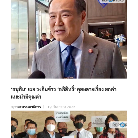
‘อนุทิน‘ เผย วงกินข้าว ‘อภิสิทธิ์’ คุยหลายเรื่อง ยกคำ
แนะนำมีคุณค่า
By
กองบรรณาธิการ
19 กันยายน 2025