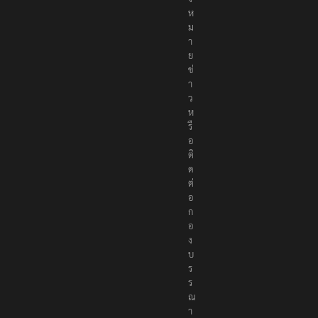
ห
ม
า
ย
ข่
า
ว
ห
รื
อ
ติ
ด
ต่
อ
ก
อ
ง
บ
ร
ร
ณ
า