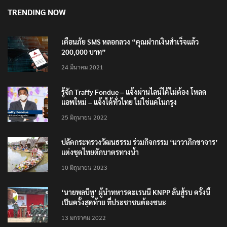
TRENDING NOW
เตือนภัย SMS หลอกลวง “คุณฝากเงินสำเร็จแล้ว
200,000 บาท”
24 มีนาคม 2021
รู้จัก Traffy Fondue – แจ้งผ่านไลน์ได้ไม่ต้อง โหลด
แอพใหม่ – แจ้งได้ทั่วไทย ไม่ใช่แค่ในกรุง
25 มิถุนายน 2022
ปลัดกระทรวงวัฒนธรรม ร่วมกิจกรรม ‘นาวาภิกขาจาร’
แต่งชุดไทยตักบาตรทางน้ำ
10 มิถุนายน 2023
‘นายพลบีทู’ ผู้นำทหารคะเรนนี KNPP ลั่นสู้รบ ครั้งนี้
เป็นครั้งสุดท้าย ที่ประชาชนต้องชนะ
13 มกราคม 2022