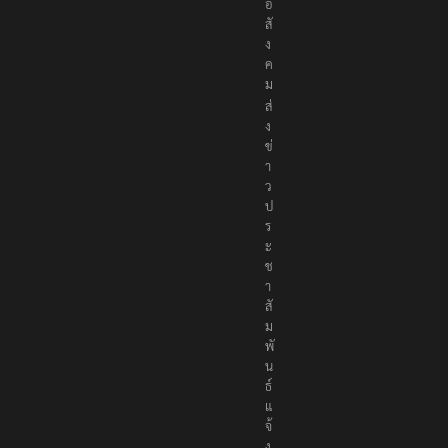
อ
สั
ง
ค
ม
ส่
ง
ข่
า
ว
ป
ร
ะ
ช
า
สั
ม
พั
น
ธ์
แ
จ้
ง