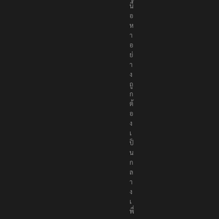
นื้
อ
ห
า
อ
ย่
า
ง
ถู
ก
ต้
อ
ง
เ
ป็
น
ก
ล
า
ง
เ
พื่