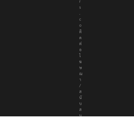
r
s
.
c
o
ติ
ด
ต่
อ
โ
ฆ
ษ
ณ
า
/
ส
นั
บ
ส
นุ
น
a
d