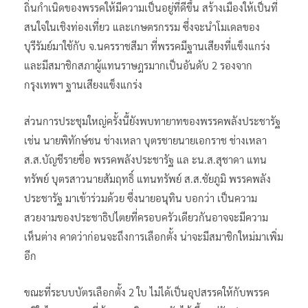
ถิ่นกำเนิดของพรรคให้มีความเป็นอยู่ที่ดีขึ้น สร้างเมืองให้เป็นที่
สนใจในเชิงท่องเที่ยว และเกษตรกรรม ซึ่งจะนำโมเดลของ
บุรีรัมย์มาใช้กับ จ.นครราชสีมา ที่พรรคมีฐานเสียงที่แข็งแกร่ง
และมีสมาชิกสภาผู้แทนราษฎรมากเป็นอันดับ 2 รองจาก
กรุงเทพฯ ฐานเสียงแข็งแกร่ง
ส่วนการประชุมใหญ่ครั้งนี้ยังพบทายาทของพรรคพลังประชารัฐ
เช่น นายพิทักษ์ชน ช่างเหลา บุตรชายนายเอกราช ช่างเหลา
ส.ส.บัญชีรายชื่อ พรรคพลังประชารัฐ แล ะน.ส.สุชาดา แทน
ทรัพย์ บุตรสาวนายสัมฤทธิ์ แทนทรัพย์ ส.ส.ชัยภูมิ พรรคพลัง
ประชารัฐ มาเข้าร่วมด้วย ซึ่งนายอนุทิน บอกว่า เป็นความ
สวยงามของประชาธิปไตยที่ครอบครัวเดียวกันอาจจะมีความ
เห็นต่าง คาดว่าก่อนจะถึงการเลือกตั้ง น่าจะมีสมาชิกใหม่มาเพิ่ม
อีก
ขณะที่ระบบบัตรเลือกตั้ง 2 ใบ ไม่ได้เป็นอุปสรรคให้กับพรรค