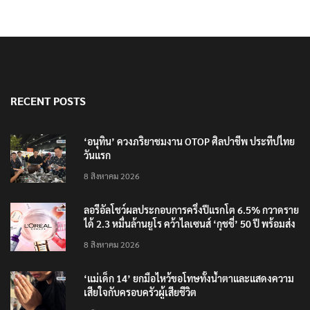
RECENT POSTS
‘อนุทิน’ ควงภริยาชมงาน OTOP ศิลปาชีพ ประทีปไทย
วันแรก
8 สิงหาคม 2026
ลอรีอัลโชว์ผลประกอบการครึ่งปีแรกโต 6.5% กวาดราย
ได้ 2.3 หมื่นล้านยูโร คว้าไลเซนส์ ‘กุชชี่’ 50 ปี พร้อมส่ง
4 แบรนด์ใหม่บุกตลาดไทย
8 สิงหาคม 2026
‘แม่เด็ก 14’ ยกมือไหว้ขอโทษทั้งน้ำตาและแสดงความ
เสียใจกับครอบครัวผู้เสียชีวิต