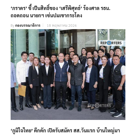
‘ภราดร’ ชี้ เป็นสิทธิ์ของ ‘เสรีพิศุทธ์’ ร้องศาล รธน.
ถอดถอน นายกฯ เซ่นปมเขากระโดง
By
กองบรรณาธิการ
18 พฤษภาคม 2026
‘ภูมิใจไทย’ คึกคัก เปิดรับสมัคร สส.วันแรก บ้านใหญ่มา