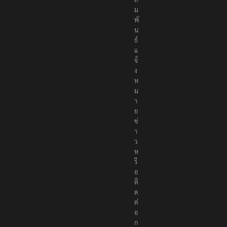
ม
พั
น
ธ์
แ
จ้
ง
ห
ม
า
ย
ข่
า
ว
ห
รื
อ
ติ
ด
ต่
อ
ก