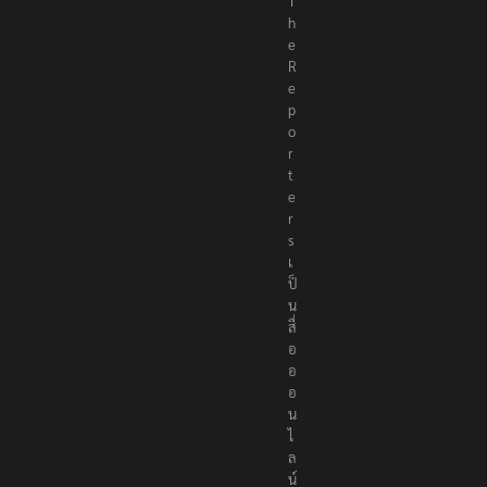
T
h
e
R
e
p
o
r
t
e
r
s
เ
ป็
น
สื่
อ
อ
อ
น
ไ
ล
น์