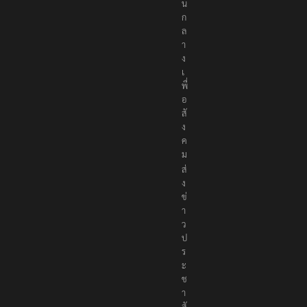
น
ก
ล
า
ง
เ
พื่
อ
สั
ง
ค
ม
ส่
ง
ข่
า
ว
ป
ร
ะ
ช
า
สั