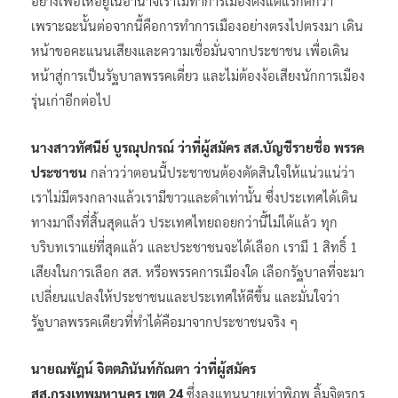
อย่างเพื่อให้อยู่ในอำนาจเราไม่ทำการเมืองตั้งแต่แรกดีกว่า
เพราะฉะนั้นต่อจากนี้คือการทำการเมืองอย่างตรงไปตรงมา เดิน
หน้าขอคะแนนเสียงและความเชื่อมั่นจากประชาชน เพื่อเดิน
หน้าสู่การเป็นรัฐบาลพรรคเดี่ยว และไม่ต้องง้อเสียงนักการเมือง
รุ่นเก่าอีกต่อไป
นางสาวทัศนีย์ บูรณุปกรณ์ ว่าที่ผู้สมัคร สส.บัญชีรายชื่อ พรรค
ประชาชน
กล่าวว่าตอนนี้ประชาชนต้องตัดสินใจให้แน่วแน่ว่า
เราไม่มีตรงกลางแล้วเรามีขาวและดำเท่านั้น ซึ่งประเทศได้เดิน
ทางมาถึงที่สิ้นสุดแล้ว ประเทศไทยถอยกว่านี้ไม่ได้แล้ว ทุก
บริบทเราแย่ที่สุดแล้ว และประชาชนจะได้เลือก เรามี 1 สิทธิ์ 1
เสียงในการเลือก สส. หรือพรรคการเมืองใด เลือกรัฐบาลที่จะมา
เปลี่ยนแปลงให้ประชาชนและประเทศให้ดีขึ้น และมั่นใจว่า
รัฐบาลพรรคเดียวที่ทำได้คือมาจากประชาชนจริง ๆ
นายณพัฎน์ จิตตภินันท์กัณตา ว่าที่ผู้สมัคร
สส.กรุงเทพมหานคร เขต 24
ซึ่งลงแทนนายเท่าพิภพ ลิ้มจิตรกร