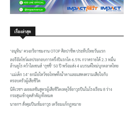
เรื่องล่าสุด
‘อนุทิน’ ควงภริยาชมงาน OTOP ศิลปาชีพ ประทีปไทยวันแรก
ลอรีอัลโชว์ผลประกอบการครึ่งปีแรกโต 6.5% กวาดรายได้ 2.3 หมื่น
ล้านยูโร คว้าไลเซนส์ ‘กุชชี่’ 50 ปี พร้อมส่ง 4 แบรนด์ใหม่บุกตลาดไทย
‘แม่เด็ก 14’ ยกมือไหว้ขอโทษทั้งน้ำตาและแสดงความเสียใจกับ
ครอบครัวผู้เสียชีวิต
นิติเวชฯ เผยผลชันสูตรผู้เสียชีวิตเหตุใช้อาวุธปืนในโรงเรียน 8 ร่าง
กระสุนเข้าจุดสำคัญทั้งหมด
นายกฯ สั่งคุมปืนเข้มอาวุธ เตรียมแก้กฎหมาย