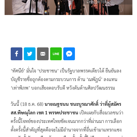
‘ทัศนีย์’ มั่นใจ ‘ประชาชน’ เป็นรัฐบาลพรรคเดียวได้ ยืนยันลง
บัญชีรายชื่อถูกต้องตามกระบวนการ ด้าน ‘ณพัฎน์’ ลงแทน
‘เท่าพิภพ’ บอกเสียงตอบรับดี หวังดันด้านศิลปวัฒนธรรม
วันนี้ (18 ธ.ค. 68)
นายณฐชนน ชนะบูรณาศักดิ์ ว่าที่ผู้สมัคร
สส.พิษณุโลก เขต 1 พรรคประชาชน
เปิดเผยกับสื่อมวลชนว่า
ครั้งนี้โจทย์ของประเทศไทยชัดเจนมากกว่าที่ผ่านมา การเลือก
ตั้งครั้งนี้สำคัญที่สุดคือจะไม่มีอำนาจจากที่อื่นเข้ามาแทรกแซง