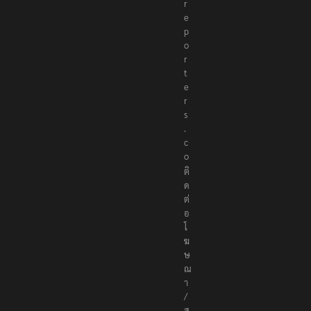
r
e
p
o
r
t
e
r
s
.
c
o
ติ
ด
ต่
อ
โ
ฆ
ษ
ณ
า
/
ส