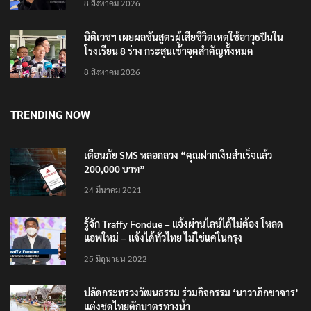
8 สิงหาคม 2026
นิติเวชฯ เผยผลชันสูตรผู้เสียชีวิตเหตุใช้อาวุธปืนใน
โรงเรียน 8 ร่าง กระสุนเข้าจุดสำคัญทั้งหมด
8 สิงหาคม 2026
TRENDING NOW
เตือนภัย SMS หลอกลวง “คุณฝากเงินสำเร็จแล้ว
200,000 บาท”
24 มีนาคม 2021
รู้จัก Traffy Fondue – แจ้งผ่านไลน์ได้ไม่ต้อง โหลด
แอพใหม่ – แจ้งได้ทั่วไทย ไม่ใช่แค่ในกรุง
25 มิถุนายน 2022
ปลัดกระทรวงวัฒนธรรม ร่วมกิจกรรม ‘นาวาภิกขาจาร’
แต่งชุดไทยตักบาตรทางน้ำ