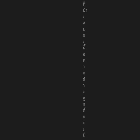
ที่
นำ
เ
ส
น
อ
เ
นื้
อ
ห
า
อ
ย่
า
ง
ถู
ก
ต้
อ
ง
เ
ป็