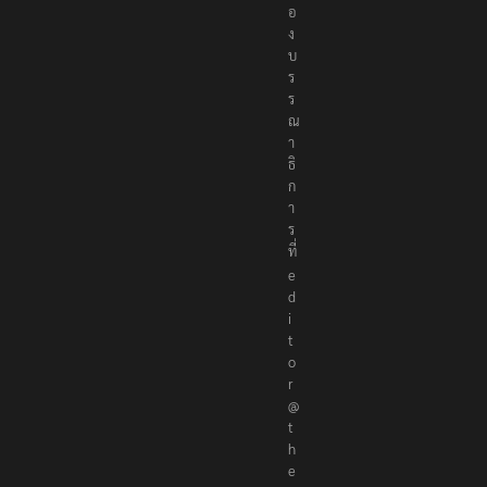
อ
ง
บ
ร
ร
ณ
า
ธิ
ก
า
ร
ที่
e
d
i
t
o
r
@
t
h
e