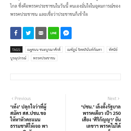
ไกล ซึ่งคือพรรคประชาชนในวันนี้ ตนเองมั่นใจในอุดมการณ์ของ
พรรคประชาชน และเชื่อว่าประชาชนก็เข้าใจ
TAGS:
ณฐชนน ชนะบูรณาศักดิ์
ณพัฎน์ จิตตภินันท์กัณตา
ทัศนีย์
บูรณุปกรณ์
พรรคประชาชน
แนะแนว
Previous
Next
Previous
Next
post:
post:
‘เท้ง’ ปลุกใจว่าที่ผู้
‘ปชน.’ เล็งตั้งรัฐบาล
เรื่อง
สมัคร สส.ปชน.ขอ
พรรคเดียว เป้า 250
ให้หาหัวคะแนน
เสียง ‘ศิริกัญญา’ ยัน
ธรรมชาติให้เจอ พา
เลขาฯ พรรคไม่ได้