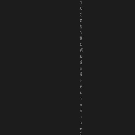
ะ
ช
า
สั
ม
พั
น
ธ์
แ
จ้
ง
ห
ม
า
ย
ข่
า
ว
ห
รื
อ
ติ
ด