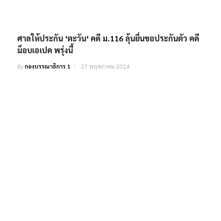
ศาลให้ประกัน ‘ตะวัน‘ คดี ม.116 ลุ้นยื่นขอประกันตัว คดี
ม็อบเอเปค พรุ่งนี้
By
กองบรรณาธิการ 1
27 พฤษภาคม 2024
รมว.แรงงาน นำทัพผู้แทนไตรภาคี ร่วมประชุมใหญ่ ILC
สมัยที่ 111 ณ นครเจนีวา สมาพันธรัฐสวิส