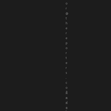
t
h
e
r
e
p
o
r
t
e
r
s
.
c
o
ติ
ด
ต่
อ
โ
ฆ
ษ