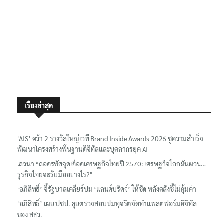
เรื่องล่าสุด
‘AIS’ คว้า 2 รางวัลใหญ่เวที Brand Inside Awards 2026 ชูความสำเร็จ
พัฒนาโครงสร้างพื้นฐานดิจิทัลและบุคลากรยุค AI
เสวนา “ถอดรหัสจุดเดือดเศรษฐกิจไทยปี 2570: เศรษฐกิจโลกผันผวน…
ธุรกิจไทยจะรับมืออย่างไร?”
‘อภิสิทธิ์’ จี้รัฐบาลเคลียร์ปม ‘แลนด์บริดจ์’ ให้ชัด หลังคลังชี้ไม่คุ้มค่า
‘อภิสิทธิ์’ เผย ปชป. ลุยตรวจสอบปมทุจริตจัดทำแพลตฟอร์มดิจิทัล
ของ สสว.
นายกฯ ย้ำกลาง ครม. ไม่หวั่นข่าวลือเสถียรภาพรัฐบาล เชื่อมั่นรัฐมนตรี
ทุกคน