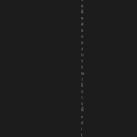
ต่
อ
ก
อ
ง
บ
ร
ร
ณ
า
ธิ
ก
า
ร
ที่
e
d
i
t
o
r
@