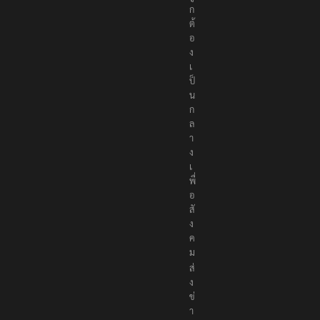
ง
เ
ป็
น
ก
ล
า
ง
เ
พื่
อ
สั
ง
ค
ม
ส่
ง
ข่
า
ว
ป
ร