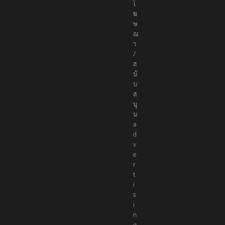
ณ
า
/
ส
นั
บ
ส
นุ
น
a
d
v
e
r
t
i
s
i
n
g
@
t
h