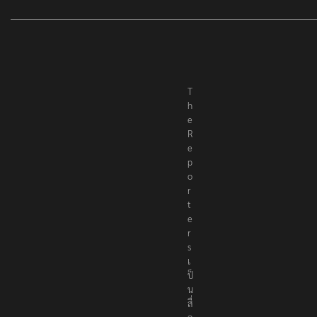
T
h
e
R
e
p
o
r
t
e
r
s
เ
ป็
น
สื่
อ
อ
อ