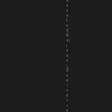
น
ไ
ล
น์
ที่
นำ
เ
ส
น
อ
เ
นื้
อ
ห
า
อ
ย่
า
ง
ถู
ก
ต้
อ