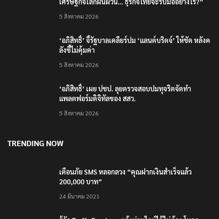
‘อภิสิทธิ์’ จี้รัฐบาลเคลียร์ปม ‘แลนด์บริดจ์’ ให้ชัด หลังค
ลังชี้ไม่คุ้มค่า
5 สิงหาคม 2026
‘อภิสิทธิ์’ เผย ปชป. ลุยตรวจสอบปมทุจริตจัดทำ
แพลตฟอร์มดิจิทัลของ สสว.
5 สิงหาคม 2026
TRENDING NOW
เตือนภัย SMS หลอกลวง “คุณฝากเงินสำเร็จแล้ว
200,000 บาท”
24 มีนาคม 2021
รู้จัก Traffy Fondue – แจ้งผ่านไลน์ได้ไม่ต้อง โหลด
แอพใหม่ – แจ้งได้ทั่วไทย ไม่ใช่แค่ในกรุง
25 มิถุนายน 2022