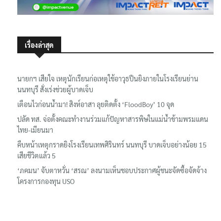
เรื่องล่าสุด
นายกฯ เสียใจ เหตุนักเรียนก่อเหตุใช้อาวุธปืนยิงภายในโรงเรียนย่าน
นนทบุรี สั่งเร่งช่วยผู้บาดเจ็บ
เตือนไวก่อนน้ำมา! สิงห์อาสา ลุยติดตั้ง ‘FloodBoy’ 10 จุด
ปลัด ทส. จ่อตั้งคณะทำงานร่วมแก้ปัญหาสารพิษในแม่น้ำข้ามพรมแดน
ไทย-เมียนมา
คืบหน้าเหตุกราดยิงโรงเรียนเทพศิรินทร์ นนทบุรี บาดเจ็บอย่างน้อย 15
เสียชีวิตแล้ว 5
‘ภคมน’ จับตาหวั่น ‘สรณ’ ลงนามเห็นชอบประกาศผู้ชนะจัดซื้อจัดจ้าง
โครงการกองทุน USO