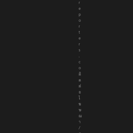
r
e
p
o
r
t
e
r
s
.
c
o
ติ
ด
ต่
อ
โ
ฆ
ษ
ณ
า
/