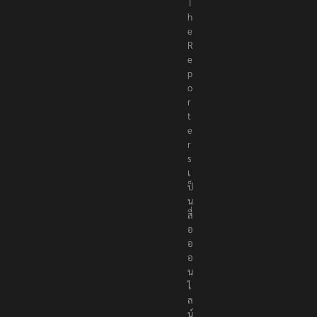
T
h
e
R
e
p
o
r
t
e
r
s
เ
ป็
น
สื่
อ
อ
อ
น
ไ
ล
น์