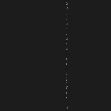
ที่
นำ
เ
ส
น
อ
เ
นื้
อ
ห
า
อ
ย่
า
ง
ถู
ก
ต้
อ
ง
เ
ป็