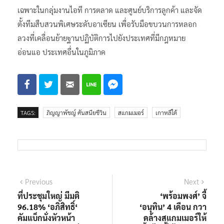
เฉพาะในกลุ่มงานไอที การตลาด และศูนย์บริการลูกค้า และจัด
ตั้งทีมสืบสวนพิเศษระดับอาเซียน เพื่อรับมือขบวนการหลอก
ลวงที่เคลื่อนย้ายฐานปฏิบัติการไปยังประเทศที่มีกฎหมาย
อ่อนแอ ประเทศอื่นในภูมิภาค
TAGS:
ภิญญาพัชญ์ ศันสนียชีวิน
สแกมเมอร์
เกาหลีใต้
แนะแนว
Previous
Next
Previous
Next
post:
post:
ที่ประชุมใหญ่ มีมติ
‘พร้อมพงศ์’ จี้
เรื่อง
96.18% ‘อภิสิทธิ์‘
‘อนุทิน’ 4 เดือน กวา
คัมแบ็กนั่งหัวหน้า
ดล้างสแกมเมอร์ให้