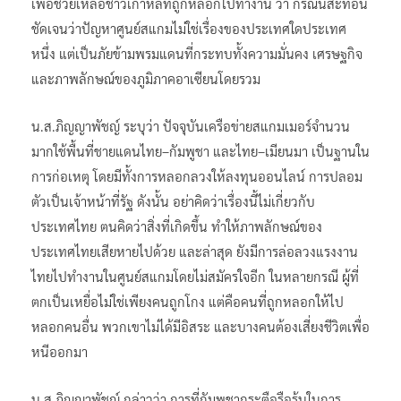
เพื่อช่วยเหลือชาวเกาหลีที่ถูกหลอกไปทำงาน ว่า กรณีนี้สะท้อน
ชัดเจนว่าปัญหาศูนย์สแกมไม่ใช่เรื่องของประเทศใดประเทศ
หนึ่ง แต่เป็นภัยข้ามพรมแดนที่กระทบทั้งความมั่นคง เศรษฐกิจ
และภาพลักษณ์ของภูมิภาคอาเซียนโดยรวม
น.ส.ภิญญาพัชญ์ ระบุว่า ปัจจุบันเครือข่ายสแกมเมอร์จำนวน
มากใช้พื้นที่ชายแดนไทย–กัมพูชา และไทย–เมียนมา เป็นฐานใน
การก่อเหตุ โดยมีทั้งการหลอกลวงให้ลงทุนออนไลน์ การปลอม
ตัวเป็นเจ้าหน้าที่รัฐ ดังนั้น อย่าคิดว่าเรื่องนี้ไม่เกี่ยวกับ
ประเทศไทย ตนคิดว่าสิ่งที่เกิดขึ้น ทำให้ภาพลักษณ์ของ
ประเทศไทยเสียหายไปด้วย และล่าสุด ยังมีการล่อลวงแรงงาน
ไทยไปทำงานในศูนย์สแกมโดยไม่สมัครใจอีก ในหลายกรณี ผู้ที่
ตกเป็นเหยื่อไม่ใช่เพียงคนถูกโกง แต่คือคนที่ถูกหลอกให้ไป
หลอกคนอื่น พวกเขาไม่ได้มีอิสระ และบางคนต้องเสี่ยงชีวิตเพื่อ
หนีออกมา
น.ส.ภิญญาพัชญ์ กล่าวว่า การที่กัมพูชากระตือรือร้นในการ