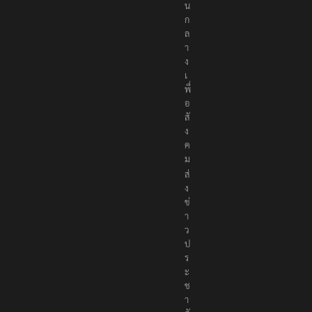
น
ก
ล
า
ง
เ
พื่
อ
สั
ง
ค
ม
ส่
ง
ข่
า
ว
ป
ร
ะ
ช
า