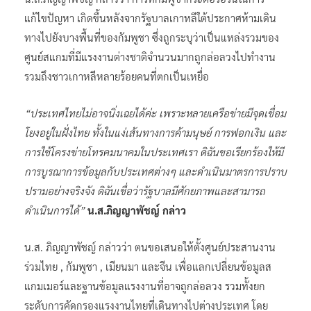
แก้ไขปัญหา เกิดขึ้นหลังจากรัฐบาลเกาหลีใต้ประกาศห้ามเดิน
ทางไปยังบางพื้นที่ของกัมพูชา ซึ่งถูกระบุว่าเป็นแหล่งรวมของ
ศูนย์สแกมที่มีแรงงานต่างชาติจำนวนมากถูกล่อลวงไปทำงาน
รวมถึงชาวเกาหลีหลายร้อยคนที่ตกเป็นเหยื่อ
“ประเทศไทยไม่อาจนิ่งเฉยได้ค่ะ เพราะหลายเครือข่ายมีจุดเชื่อม
โยงอยู่ในฝั่งไทย ทั้งในแง่เส้นทางการค้ามนุษย์ การฟอกเงิน และ
การใช้โครงข่ายโทรคมนาคมในประเทศเรา ดิฉันขอเรียกร้องให้มี
การบูรณาการข้อมูลกับประเทศต่างๆ และดำเนินมาตรการปราบ
ปรามอย่างจริงจัง ดิฉันเชื่อว่ารัฐบาลมีศักยภาพและสามารถ
ดำเนินการได้”
น.ส.ภิญญาพัชญ์ กล่าว
น.ส. ภิญญาพัชญ์ กล่าวว่า ตนขอเสนอให้ตั้งศูนย์ประสานงาน
ร่วมไทย , กัมพูชา , เมียนมา และจีน เพื่อแลกเปลี่ยนข้อมูลส
แกมเมอร์และฐานข้อมูลแรงงานที่อาจถูกล่อลวง รวมทั้งยก
ระดับการคัดกรองแรงงานไทยที่เดินทางไปต่างประเทศ โดย