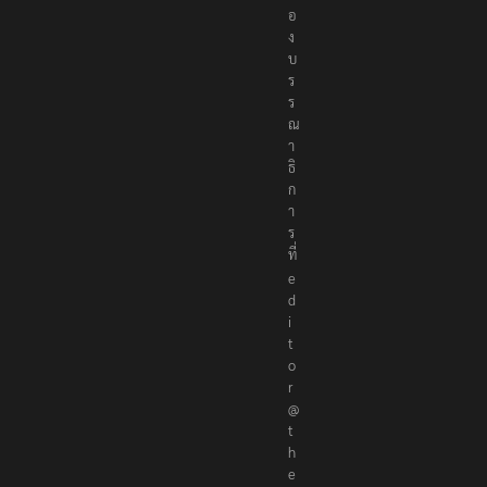
อ
ง
บ
ร
ร
ณ
า
ธิ
ก
า
ร
ที่
e
d
i
t
o
r
@
t
h
e