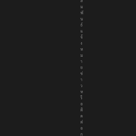
สั
ม
พั
น
ธ์
แ
จ้
ง
ห
ม
า
ย
ข่
า
ว
ห
รื
อ
ติ
ด
ต่
อ
ก