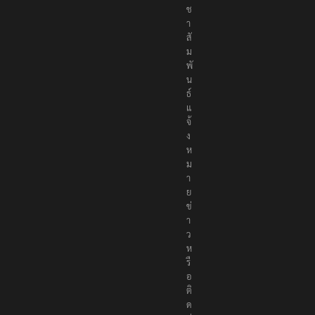
ช
า
สั
ม
พั
น
ธ์
แ
จ้
ง
ห
ม
า
ย
ข่
า
ว
ห
รื
อ
ติ
ด