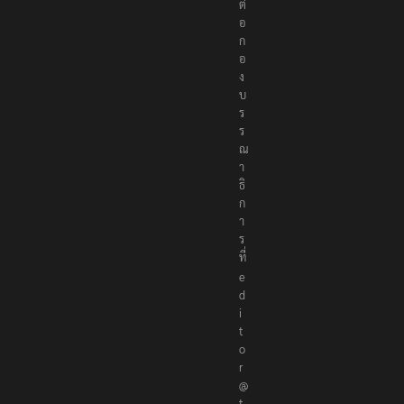
ต่
อ
ก
อ
ง
บ
ร
ร
ณ
า
ธิ
ก
า
ร
ที่
e
d
i
t
o
r
@
t