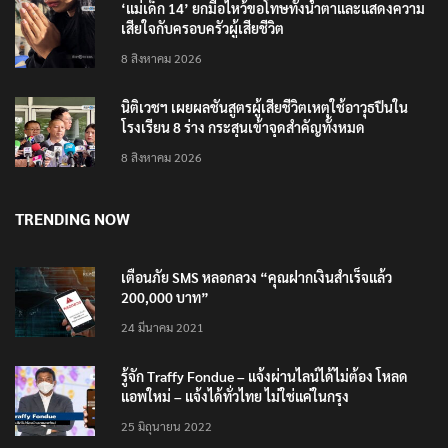
‘แม่เด็ก 14’ ยกมือไหว้ขอโทษทั้งน้ำตาและแสดงความ
เสียใจกับครอบครัวผู้เสียชีวิต
8 สิงหาคม 2026
นิติเวชฯ เผยผลชันสูตรผู้เสียชีวิตเหตุใช้อาวุธปืนใน
โรงเรียน 8 ร่าง กระสุนเข้าจุดสำคัญทั้งหมด
8 สิงหาคม 2026
TRENDING NOW
เตือนภัย SMS หลอกลวง “คุณฝากเงินสำเร็จแล้ว
200,000 บาท”
24 มีนาคม 2021
รู้จัก Traffy Fondue – แจ้งผ่านไลน์ได้ไม่ต้อง โหลด
แอพใหม่ – แจ้งได้ทั่วไทย ไม่ใช่แค่ในกรุง
25 มิถุนายน 2022