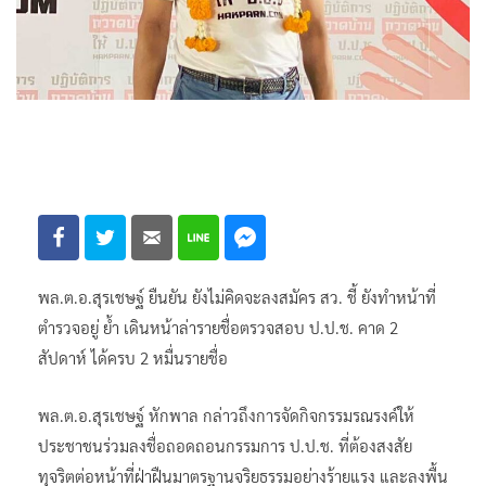
พล.ต.อ.สุรเชษฐ์ ยืนยัน ยังไม่คิดจะลงสมัคร สว. ชี้ ยังทำหน้าที่
ตำรวจอยู่ ย้ำ เดินหน้าล่ารายชื่อตรวจสอบ ป.ป.ช. คาด 2
สัปดาห์ ได้ครบ 2 หมื่นรายชื่อ
พล.ต.อ.สุรเชษฐ์ หักพาล กล่าวถึงการจัดกิจกรรมรณรงค์ให้
ประชาชนร่วมลงชื่อถอดถอนกรรมการ ป.ป.ช. ที่ต้องสงสัย
ทุจริตต่อหน้าที่ฝ่าฝืนมาตรฐานจริยธรรมอย่างร้ายแรง และลงพื้น