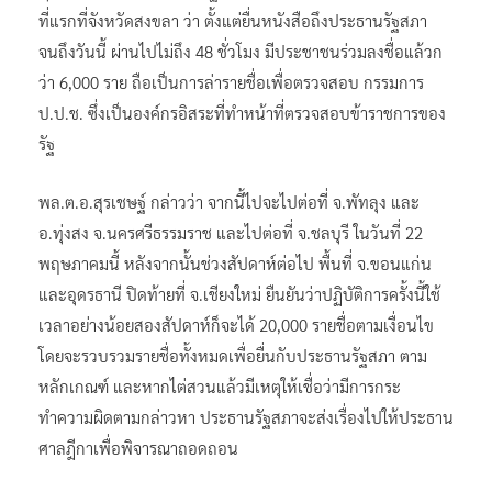
ที่แรกที่จังหวัดสงขลา ว่า ตั้งแต่ยื่นหนังสือถึงประธานรัฐสภา
จนถึงวันนี้ ผ่านไปไม่ถึง 48 ชั่วโมง มีประชาชนร่วมลงชื่อแล้วก
ว่า 6,000 ราย ถือเป็นการล่ารายชื่อเพื่อตรวจสอบ กรรมการ
ป.ป.ช. ซึ่งเป็นองค์กรอิสระที่ทำหน้าที่ตรวจสอบข้าราชการของ
รัฐ
พล.ต.อ.สุรเชษฐ์ กล่าวว่า จากนี้ไปจะไปต่อที่ จ.พัทลุง และ
อ.ทุ่งสง จ.นครศรีธรรมราช และไปต่อที่ จ.ชลบุรี ในวันที่ 22
พฤษภาคมนี้ หลังจากนั้นช่วงสัปดาห์ต่อไป พื้นที่ จ.ขอนแก่น
และอุดรธานี ปิดท้ายที่ จ.เชียงใหม่ ยืนยันว่าปฏิบัติการครั้งนี้ใช้
เวลาอย่างน้อยสองสัปดาห์ก็จะได้ 20,000 รายชื่อตามเงื่อนไข
โดยจะรวบรวมรายชื่อทั้งหมดเพื่อยื่นกับประธานรัฐสภา ตาม
หลักเกณฑ์ และหากไต่สวนแล้วมีเหตุให้เชื่อว่ามีการกระ
ทำความผิดตามกล่าวหา ประธานรัฐสภาจะส่งเรื่องไปให้ประธาน
ศาลฎีกาเพื่อพิจารณาถอดถอน