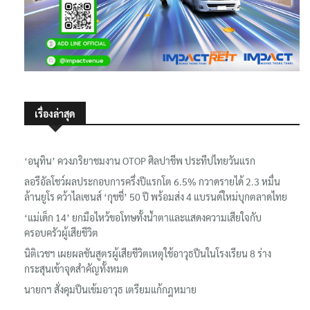
เรื่องล่าสุด
‘อนุทิน’ ควงภริยาชมงาน OTOP ศิลปาชีพ ประทีปไทยวันแรก
ลอรีอัลโชว์ผลประกอบการครึ่งปีแรกโต 6.5% กวาดรายได้ 2.3 หมื่น
ล้านยูโร คว้าไลเซนส์ ‘กุชชี่’ 50 ปี พร้อมส่ง 4 แบรนด์ใหม่บุกตลาดไทย
‘แม่เด็ก 14’ ยกมือไหว้ขอโทษทั้งน้ำตาและแสดงความเสียใจกับ
ครอบครัวผู้เสียชีวิต
นิติเวชฯ เผยผลชันสูตรผู้เสียชีวิตเหตุใช้อาวุธปืนในโรงเรียน 8 ร่าง
กระสุนเข้าจุดสำคัญทั้งหมด
นายกฯ สั่งคุมปืนเข้มอาวุธ เตรียมแก้กฎหมาย