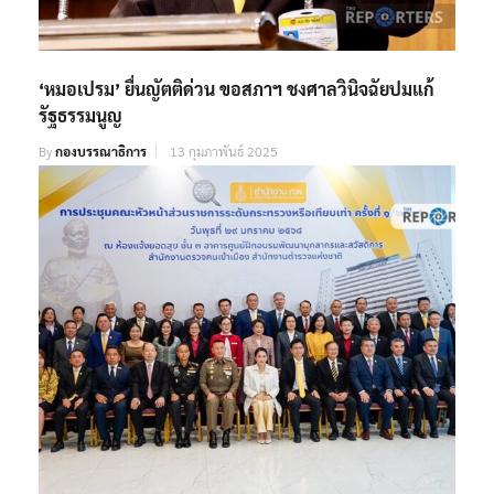
‘หมอเปรม’ ยื่นญัตติด่วน ขอสภาฯ ชงศาลวินิจฉัยปมแก้
รัฐธรรมนูญ
By
กองบรรณาธิการ
13 กุมภาพันธ์ 2025