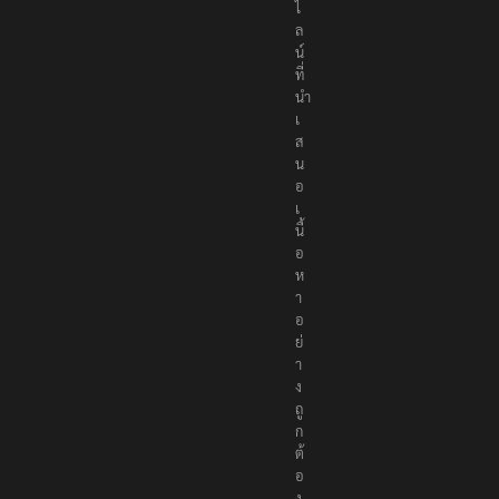
ไ
ล
น์
ที่
นำ
เ
ส
น
อ
เ
นื้
อ
ห
า
อ
ย่
า
ง
ถู
ก
ต้
อ
ง