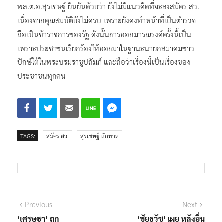
พล.ต.อ.สุรเชษฐ์ ยืนยันด้วยว่า ยังไม่มีแนวคิดที่จะลงสมัคร สว.
เนื่องจากคุณสมบัติยังไม่ครบ เพราะยังคงทำหน้าที่เป็นตำรวจ
ถือเป็นข้าราชการของรัฐ ดังนั้นการออกมารณรงค์ครั้งนี้เป็น
เพราะประชาชนเรียกร้องให้ออกมาในฐานะนายกสมาคมชาว
ปักษ์ใต้ในพระบรมราชูปถัมภ์ และถือว่าเรื่องนี้เป็นเรื่องของ
ประชาชนทุกคน
TAGS:
สมัคร สว.
สุรเชษฐ์ หักพาล
แนะแนว
Previous
Next
Previous
Next
post:
post:
‘เศรษฐา’ ถก
‘ชัยธวัช’ เผย หลังยื่น