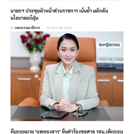
นายกฯ ประชุมหัวหน้าส่วนราชการ เน้นย้ำ ผลักดัน
นโยบายแก้ฝุ่น
By
กองบรรณาธิการ
29 มกราคม 2025
ทีมกฎหมาย ‘แพทองธาร’ ยื่นคำร้องขอศาล รธน.เพิกถอน