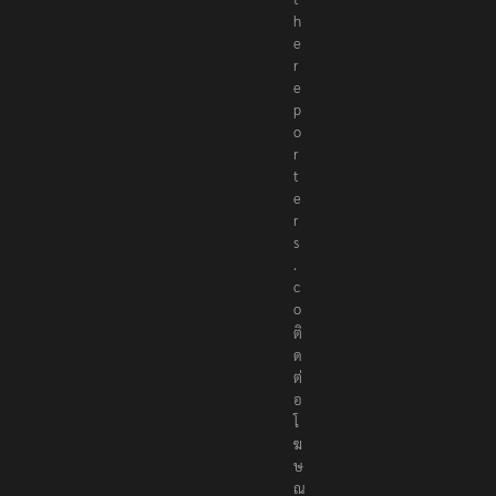
h
e
r
e
p
o
r
t
e
r
s
.
c
o
ติ
ด
ต่
อ
โ
ฆ
ษ
ณ