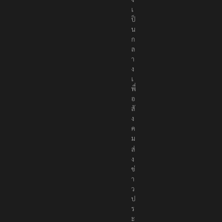
เ
ป็
น
ก
ล
า
ง
เ
พื่
อ
สั
ง
ค
ม
ส่
ง
ข่
า
ว
ป
ร
ะ