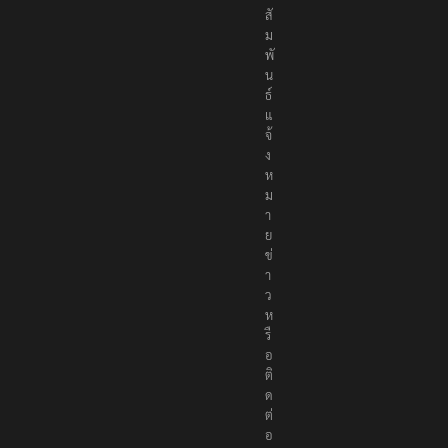
สั
ม
พั
น
ธ์
แ
จ้
ง
ห
ม
า
ย
ข่
า
ว
ห
รื
อ
ติ
ด
ต่
อ