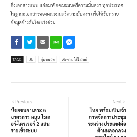
ถึงเอกสารแนบ แก่สมาชิกคณะมนตรีความมั่นคงฯ ทุกประเทศ
ในฐานะเอกสารของคณะมนตรีความมั่นคงฯ เพื่อให้รับทราบ
ข้อมูลข้างต้นโดยเร่งด่วน
TAGS:
UN
ทุ่นระเบิด
เชิดชาย ใช้ไววิทย์
แนะแนว
Previous
Next
Previous
Next
post:
post:
‘ไชยชนก’ เคาะ 5
ไทย พร้อมเป็นเจ้า
เรื่อง
มาตรการ หนุน ไรเด
ภาพจัดการประชุม
อร์-ไดรเวอร์ 2 แสน
ระหว่างประเทศต่อ
รายเข้าระบบ
ต้านหลอกลวง