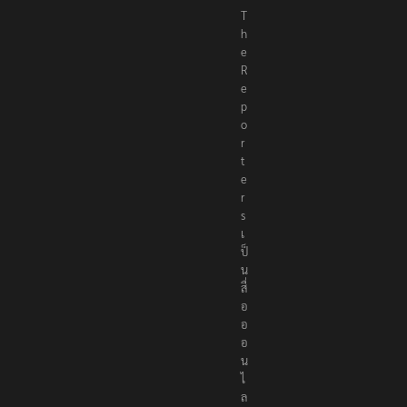
T
h
e
R
e
p
o
r
t
e
r
s
เ
ป็
น
สื่
อ
อ
อ
น
ไ
ล