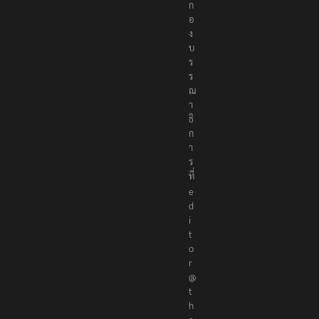
ก
อ
ง
บ
ร
ร
ณ
า
ธิ
ก
า
ร
ที่
e
d
i
t
o
r
@
t
h