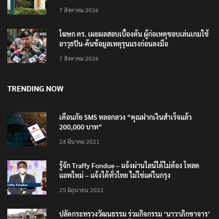
7 สิงหาคม 2026
โฆษก ตร. เผยผลสอบเบื้องต้น ผู้ก่อเหตุชอบเล่นเกมใช้
อาวุธปืน-ค้นข้อมูลเหตุรุนแรงก่อนลงมือ
7 สิงหาคม 2026
TRENDING NOW
เตือนภัย SMS หลอกลวง “คุณฝากเงินสำเร็จแล้ว
200,000 บาท”
24 มีนาคม 2021
รู้จัก Traffy Fondue – แจ้งผ่านไลน์ได้ไม่ต้อง โหลด
แอพใหม่ – แจ้งได้ทั่วไทย ไม่ใช่แค่ในกรุง
25 มิถุนายน 2022
ปลัดกระทรวงวัฒนธรรม ร่วมกิจกรรม ‘นาวาภิกขาจาร’