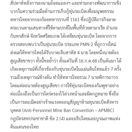
สัปดาห์หลังการลงนามถ้อยแถลงฯ และท่ามกลางพัฒนาการเชิง
บวกในความร่วมมือด้านการเก็บกู้ทุ่นระเบิดเพื่อมนุษยธรรม
ทหารไทยจากกองร้อยทหารราบที่ 1161 ซึ่งปฏิบัติภารกิจลาด
ตระเวนตามเสนทางที่ใช้ตามปกติในพื้นที่ห้วยตามาเรีย อำเภอ
กันทรสักษ์ จังหวัดศรีสะเกษ ได้เหยียบทุ่นระเบิด โดยจากการ
ตรวจสอบพบว่าเป็นหุ่นระเบิด ประเภท PMN-2 ที่ถูกวางใหม่
ส่งผลให้ทหารไทยได้รับบาดเจ็บสาหัส 4 นาย โดยหนึ่งนายต้อง
สูญเสียขาขวา ทั้งนี้ขอย้ำว่า ตั้งแต่วันที่ 16 ก.ค.68 เป็นต้นมา ได้
เกิดเหตุการณ์ที่เกี่ยวข้องกับทุ่นระเบิดในแผ่นดินไทยแล้ว 7 ครั้ง
รวมถึงเหตุการณ์ข้างต้น ทำให้ทหารไทยรวม 7 นายพิการถาวร
โดยแต่ละนายต้องสูญเสียขา การใช้ทุ่นระเบิดของกัมพูชาอย่าง
ต่อเนื่องถือเป็นการไตร่ตรองไว้ล่วงหน้าและผิดกฎหมาย ซึ่งถือ
เป็นการละเมิดอย่างร้ายแรงตออนุสัญญาห้ามทุนระเบิดสังหาร
บุคคล (Anti-Personnel Mine Ban Convention – APMBC)
กฎบัตรสหประชาชาติ ข้อ 2 (4) และอธิปไตยและบูรณภาพแห่ง
ดินแดนของไทย