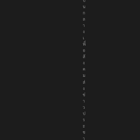
ป็
น
ก
ล
า
ง
เ
พื่
อ
สั
ง
ค
ม
ส่
ง
ข่
า
ว
ป
ร
ะ
ช
า