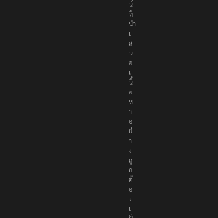
น์
ที่
นำ
เ
ส
น
อ
เ
นื้
อ
ห
า
อ
ย่
า
ง
ถู
ก
ต้
อ
ง
เ