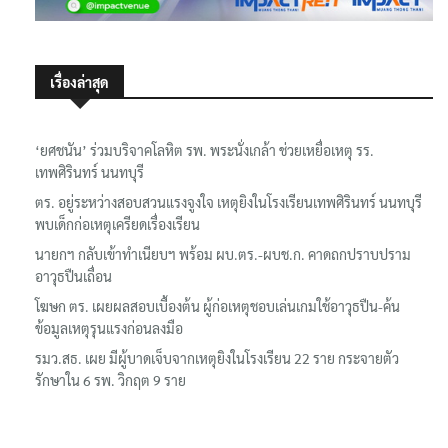
เรื่องล่าสุด
‘ยศชนัน’ ร่วมบริจาคโลหิต รพ. พระนั่งเกล้า ช่วยเหยื่อเหตุ รร.
เทพศิรินทร์ นนทบุรี
ตร. อยู่ระหว่างสอบสวนแรงจูงใจ เหตุยิงในโรงเรียนเทพศิรินทร์ นนทบุรี
พบเด็กก่อเหตุเครียดเรื่องเรียน
นายกฯ กลับเข้าทำเนียบฯ พร้อม ผบ.ตร.-ผบช.ก. คาดถกปราบปราม
อาวุธปืนเถื่อน
โฆษก ตร. เผยผลสอบเบื้องต้น ผู้ก่อเหตุชอบเล่นเกมใช้อาวุธปืน-ค้น
ข้อมูลเหตุรุนแรงก่อนลงมือ
รมว.สธ. เผย มีผู้บาดเจ็บจากเหตุยิงในโรงเรียน 22 ราย กระจายตัว
รักษาใน 6 รพ. วิกฤต 9 ราย