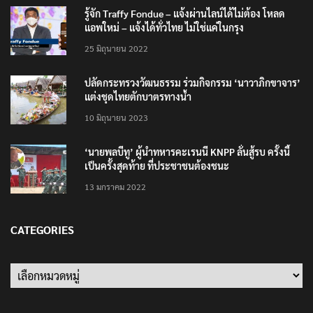
รู้จัก Traffy Fondue – แจ้งผ่านไลน์ได้ไม่ต้อง โหลด
แอพใหม่ – แจ้งได้ทั่วไทย ไม่ใช่แค่ในกรุง
25 มิถุนายน 2022
ปลัดกระทรวงวัฒนธรรม ร่วมกิจกรรม ‘นาวาภิกขาจาร’
แต่งชุดไทยตักบาตรทางน้ำ
10 มิถุนายน 2023
‘นายพลบีทู’ ผู้นำทหารคะเรนนี KNPP ลั่นสู้รบ ครั้งนี้
เป็นครั้งสุดท้าย ที่ประชาชนต้องชนะ
13 มกราคม 2022
CATEGORIES
Categories