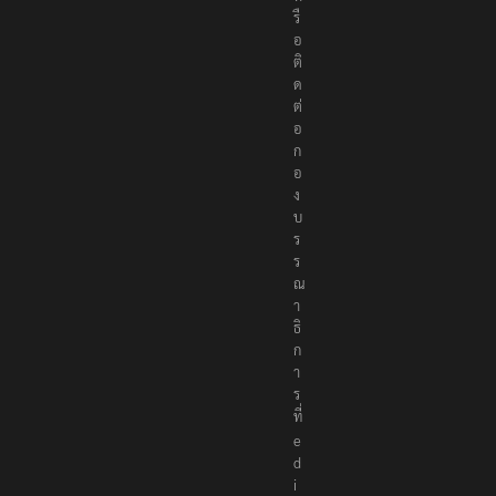
รื
อ
ติ
ด
ต่
อ
ก
อ
ง
บ
ร
ร
ณ
า
ธิ
ก
า
ร
ที่
e
d
i