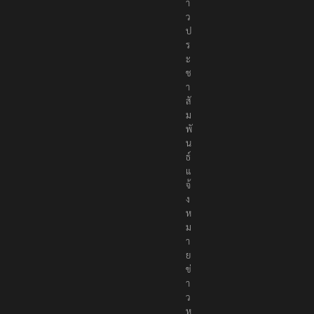
า
ว
ป
ร
ะ
ช
า
สั
ม
พั
น
ธ์
แ
จ้
ง
ห
ม
า
ย
ข่
า
ว
ห