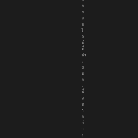
อ
อ
อ
น
ไ
ล
น์
ที่
นำ
เ
ส
น
อ
เ
นื้
อ
ห
า
อ
ย่
า
ง