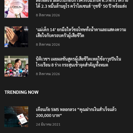
ลอรีอัลโชว์ผลประกอบการครึ่งปีแรกโต 6.5% กวาดราย
ได้ 2.3 หมื่นล้านยูโร คว้าไลเซนส์ ‘กุชชี่’ 50 ปี พร้อมส่ง
4 แบรนด์ใหม่บุกตลาดไทย
8 สิงหาคม 2026
‘แม่เด็ก 14’ ยกมือไหว้ขอโทษทั้งน้ำตาและแสดงความ
เสียใจกับครอบครัวผู้เสียชีวิต
8 สิงหาคม 2026
นิติเวชฯ เผยผลชันสูตรผู้เสียชีวิตเหตุใช้อาวุธปืนใน
โรงเรียน 8 ร่าง กระสุนเข้าจุดสำคัญทั้งหมด
8 สิงหาคม 2026
TRENDING NOW
เตือนภัย SMS หลอกลวง “คุณฝากเงินสำเร็จแล้ว
200,000 บาท”
24 มีนาคม 2021