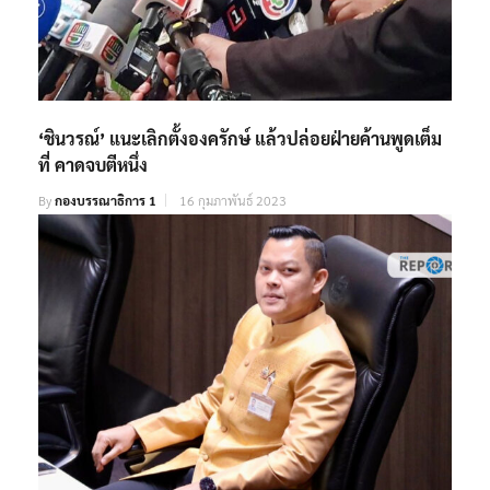
‘ชินวรณ์’ แนะเลิกตั้งองครักษ์ แล้วปล่อยฝ่ายค้านพูดเต็ม
ที่ คาดจบตีหนึ่ง
By
กองบรรณาธิการ 1
16 กุมภาพันธ์ 2023