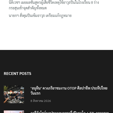
นิติเวชฯ เผยผลชันสูตรผู้เสียชีวิตเหตุใช้อาวุธปืนในโรงเรียน 8 ร่าง
กระสุนเข้าจุดสำคัญทั้งหมด
นายกฯ สั่งคุมปืนเข้มอาวุธ เตรียมแก้กฎหมาย
RECENT POSTS
‘อนุทิน’ ควงภริยาชมงาน OTOP ศิลปาชีพ ประทีปไทย
วันแรก
8 สิงหาคม 2026