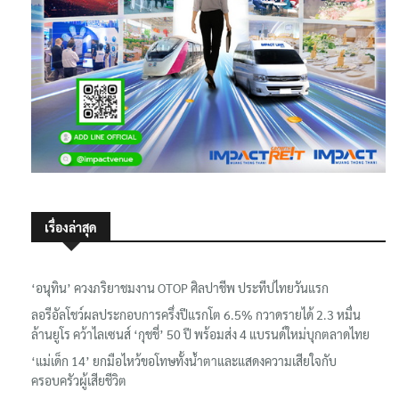
เรื่องล่าสุด
‘อนุทิน’ ควงภริยาชมงาน OTOP ศิลปาชีพ ประทีปไทยวันแรก
ลอรีอัลโชว์ผลประกอบการครึ่งปีแรกโต 6.5% กวาดรายได้ 2.3 หมื่น
ล้านยูโร คว้าไลเซนส์ ‘กุชชี่’ 50 ปี พร้อมส่ง 4 แบรนด์ใหม่บุกตลาดไทย
‘แม่เด็ก 14’ ยกมือไหว้ขอโทษทั้งน้ำตาและแสดงความเสียใจกับ
ครอบครัวผู้เสียชีวิต