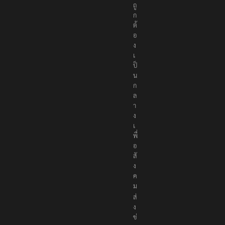
ถู
ก
ต้
อ
ง
เ
ป็
น
ก
ล
า
ง
เ
พื่
อ
สั
ง
ค
ม
ส่
ง
ข่