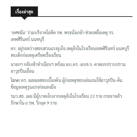
เรื่องล่าสุด
‘ยศชนัน’ ร่วมบริจาคโลหิต รพ. พระนั่งเกล้า ช่วยเหยื่อเหตุ รร.
เทพศิรินทร์ นนทบุรี
ตร. อยู่ระหว่างสอบสวนแรงจูงใจ เหตุยิงในโรงเรียนเทพศิรินทร์ นนทบุรี
พบเด็กก่อเหตุเครียดเรื่องเรียน
นายกฯ กลับเข้าทำเนียบฯ พร้อม ผบ.ตร.-ผบช.ก. คาดถกปราบปราม
อาวุธปืนเถื่อน
โฆษก ตร. เผยผลสอบเบื้องต้น ผู้ก่อเหตุชอบเล่นเกมใช้อาวุธปืน-ค้น
ข้อมูลเหตุรุนแรงก่อนลงมือ
รมว.สธ. เผย มีผู้บาดเจ็บจากเหตุยิงในโรงเรียน 22 ราย กระจายตัว
รักษาใน 6 รพ. วิกฤต 9 ราย