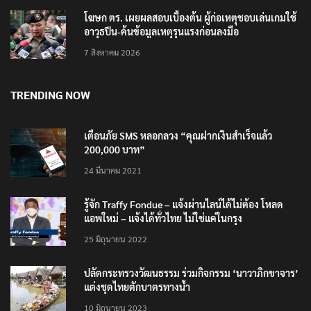
โฆษก ตร. เผยผลสอบเบื้องต้น ผู้ก่อเหตุชอบเล่นเกมใช้
อาวุธปืน-ค้นข้อมูลเหตุรุนแรงก่อนลงมือ
7 สิงหาคม 2026
TRENDING NOW
เตือนภัย SMS หลอกลวง “คุณฝากเงินสำเร็จแล้ว
200,000 บาท”
24 มีนาคม 2021
รู้จัก Traffy Fondue – แจ้งผ่านไลน์ได้ไม่ต้อง โหลด
แอพใหม่ – แจ้งได้ทั่วไทย ไม่ใช่แค่ในกรุง
25 มิถุนายน 2022
ปลัดกระทรวงวัฒนธรรม ร่วมกิจกรรม ‘นาวาภิกขาจาร’
แต่งชุดไทยตักบาตรทางน้ำ
10 มิถุนายน 2023