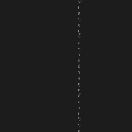
นำ
เ
ส
น
อ
เ
นื้
อ
ห
า
อ
ย่
า
ง
ถู
ก
ต้
อ
ง
เ
ป็
น
ก