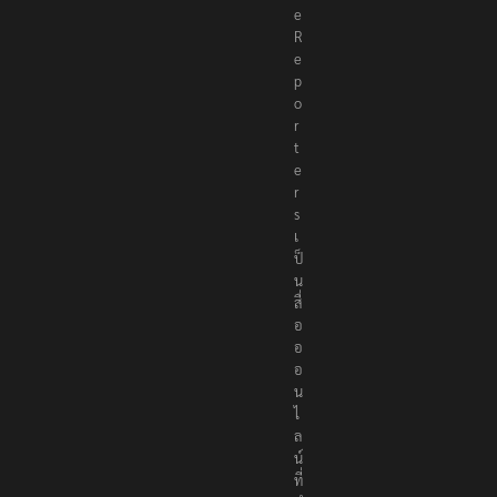
e
R
e
p
o
r
t
e
r
s
เ
ป็
น
สื่
อ
อ
อ
น
ไ
ล
น์
ที่