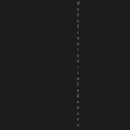
พั
น
ธ์
แ
จ้
ง
ห
ม
า
ย
ข่
า
ว
ห
รื
อ
ติ
ด
ต่
อ
ก
อ