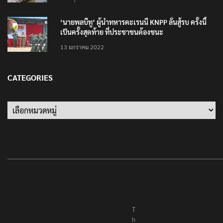
‘นายพลบีทู’ ผู้นำทหารคะเรนนี KNPP ลั่นสู้รบ ครั้งนี้
เป็นครั้งสุดท้าย ที่ประชาชนต้องชนะ
13 มกราคม 2022
CATEGORIES
Categories
T
h