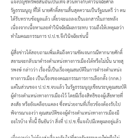
แจ้งบัญชีทรัพย์สินอันเป็นเท็จ สวนทางกับคำวินิจฉัยศาล
รัฐธรรมนูญ ที่ให้ นายศักดิ์สยามสิ้นสุดความเป็นรัฐมนตรี ว่า ตน
ได้รับทราบข้อมูลแล้ว เดี๋ยวจะแถลงเป็นเอกสารในภายหลัง
เนื่องจากเนื้อหาและคำวินิจฉัยมีผลกระทบ รวมถึงให้เหตุผลว่า
ทำไมคณะกรรมการ ป.ป.ช.จึงวินิจฉัยเช่นนี้
ผู้สื่อข่าวได้สอบถามเพิ่มเติมถึงความชัดเจนกรณีหากนายศักดิ์
สยามจะกลับมาดำรงตำแหน่งทางการเมืองได้หรือไม่นั้น นายสุ
รพงษ์ กล่าวว่า เรื่องนี้เป็นเรื่องคุณสมบัติในการดำรงตำแหน่ง
ทางการเมือง เป็นเรื่องของคณะกรรมการการเลือกตั้ง (กกต.)
แต่ในส่วนของ ป.ป.ช.จบแล้ว ในรัฐธรรมนูญเขียนระบุคุณสมบัติ
ผู้ดำรงตำแหน่งทางการเมืองไว้ โดยมีเรื่องสิทธิของผู้เสียหายที่
สงสัย หรือยังเคลือบแคลง ซึ่งหน่วยงานที่เกี่ยวข้องต้องรับไป
พิจารณาเองว่า คุณสมบัติของผู้ดำรงตำแหน่งทางการเมืองมี
อะไรบ้าง ทั้งนี้ ยืนยันว่า สิ่งที่ ป.ป.ช.ชี้แจงไปมีเหตุผลอยู่แล้ว
เมื่อถามว่า ไม่ต้องส่งเรื่องกลับไปที่ศาลรัฐธรรมนูญใช่หรือไม่