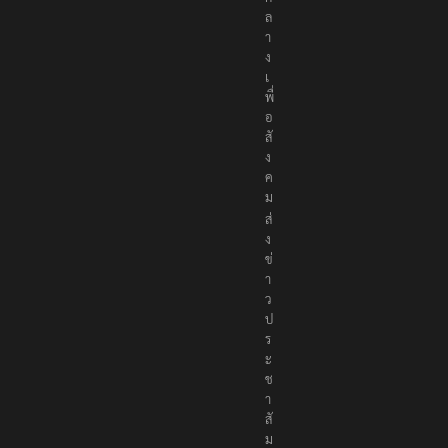
ล
า
ง
เ
พื่
อ
สั
ง
ค
ม
ส่
ง
ข่
า
ว
ป
ร
ะ
ช
า
สั
ม