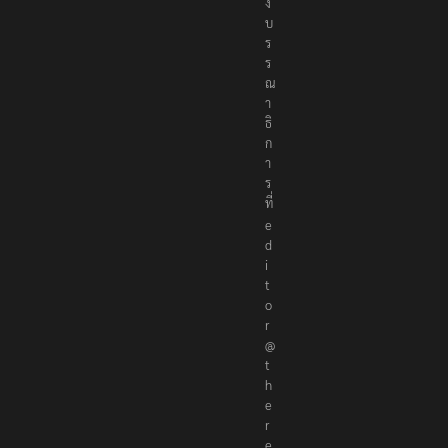
ง
บ
ร
ร
ณ
า
ธิ
ก
า
ร
ที่
e
d
i
t
o
r
@
t
h
e
r
e