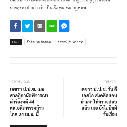
นายสุรพงษ์ กล่าวว่า เป็นเรื่องของข้อกฎหมาย
TAGS:
ศักดิ์สยาม ชิดชอบ
สุรพงษ์ อินทรถาวร
แนะแนว
Previous
Next
Previous
Next
post:
post:
เลขาฯ ป.ป.ช. เผย
เลขาฯ ป.ป.ช. รับ ดี
เรื่อง
ศาลฎีกานัดพิจารณา
เอสไอ ส่งคดีสแกน
คำร้องคดี 44
ม่านตาให้ตรวจสอบ
สส.อดีตพรรคก้าว
แล้ว เผย ยังไม่มีมติ
ไกล 24 เม.ย. นี้
รับเรื่อง