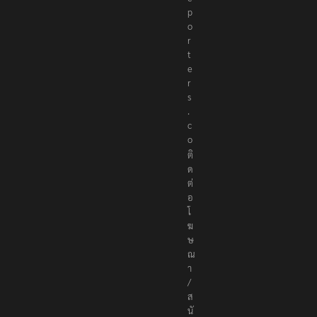
p
o
r
t
e
r
s
.
c
o
ติ
ด
ต่
อ
โ
ฆ
ษ
ณ
า
/
ส
นั