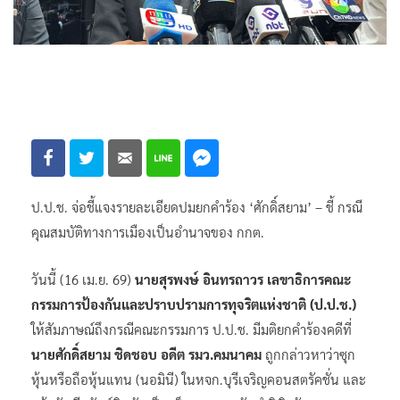
ป.ป.ช. จ่อชี้แจงรายละเอียดปมยกคำร้อง ‘ศักดิ์สยาม’ – ชี้ กรณี
คุณสมบัติทางการเมืองเป็นอำนาจของ กกต.
วันนี้ (16 เม.ย. 69)
นายสุรพงษ์ อินทรถาวร เลขาธิการคณะ
กรรมการป้องกันและปราบปรามการทุจริตแห่งชาติ (ป.ป.ช.)
ให้สัมภาษณ์ถึงกรณีคณะกรรมการ ป.ป.ช. มีมติยกคำร้องคดีที่
นายศักดิ์สยาม ชิดชอบ อดีต รมว.คมนาคม
ถูกกล่าวหาว่าซุก
หุ้นหรือถือหุ้นแทน (นอมินี) ในหจก.บุรีเจริญคอนสตรัคชั่น และ