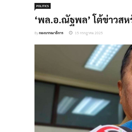
POLITICS
‘พล.อ.ณัฐพล’ โต้ข่าวสหร
By
กองบรรณาธิการ
15 กรกฎาคม 2025