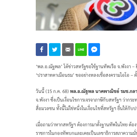
‘พล.อ.ณัฐพล’ โต้ข่าวสหรัฐขอใช้ฐานทัพเรือ จ.พังงา – ย
‘ปราสาทตาเมือนธม’ ขออย่างหลงเชื่อสงครามไอโอ – ตั
วันนี้ (15 ก.ค. 68)
พล.อ.ณัฐพล นาคพาณิชย์ รมช.กล
จ.พังงา ซึ่งเป็นเงื่อนไขการเจรจาภาษีกับสหรัฐฯ ว่าก
สื่อมวลชน ทั้งนี้ไม่ใช่หนึ่งในเงื่อนไขที่สหรัฐฯ ยื่นให
เมื่อถามว่าหากสหรัฐฯ ต้องการมาตั้งฐานทัพในไทย ต้
ราชการในกองทัพบกและเคยเป็นเลขาธิการสภาความมั่นค