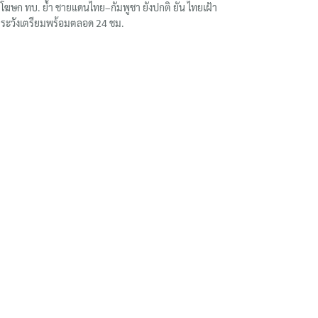
โฆษก ทบ. ย้ำ ชายแดนไทย–กัมพูชา ยังปกติ ยัน ไทยเฝ้า
ระวังเตรียมพร้อมตลอด 24 ชม.