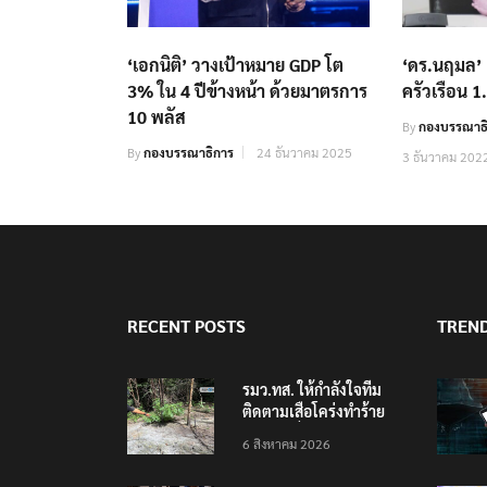
‘เอกนิติ’ วางเป้าหมาย GDP โต
‘ดร.นฤมล’ 
3% ใน 4 ปีข้างหน้า ด้วยมาตรการ
ครัวเรือน 1
10 พลัส
By
กองบรรณาธิ
By
กองบรรณาธิการ
24 ธันวาคม 2025
3 ธันวาคม 202
RECENT POSTS
TREN
รมว.ทส. ให้กำลังใจทีม
ติดตามเสือโคร่งทำร้าย
เจ้าหน้าที่เขตฯห้วยขาแข้ง
6 สิงหาคม 2026