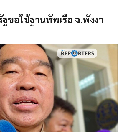
ัฐขอใช้ฐานทัพเรือ จ.พังงา