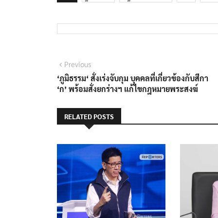
แนะแนว
Previous
Previous
post:
‘ภูมิธรรม‘ สั่งเร่งจับกุม บุคคลที่เกี่ยวข้องกับสีกา
เรื่อง
‘ก’ พร้อมสั่งยกร่างฯ แก้ไขกฎหมายพระสงฆ์
RELATED POSTS