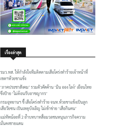
เรื่องล่าสุด
รมว.ทส. ให้กำลังใจทีมติดตามเสือโคร่งทำร้ายเจ้าหน้าที่
เขตฯห้วยขาแข้ง
‘ภาคประชาสังคม’ รวมตัวคัดค้าน ‘มิน ออง ไลง์’ เยือนไทย
ขึงป้าย ‘ไม่ต้อนรับอาชญากร’
กรมอุทยานฯ ชี้ เสือโคร่งทำร้าย จนท.ห้วยขาแข้งเป็นลูก
เสือวัยซน เป็นเหตุบังเอิญ ไม่เข้าข่าย ‘เสือกินคน’
แม่ทัพน้อยที่ 2 ย้ำบทบาทสื่อมวลชนหนุนภารกิจความ
มั่นคงชายแดน