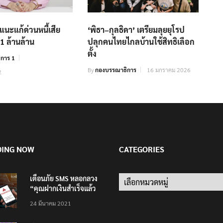
แนะแก้ด่วนหนี้เสีย
‘พิธา–กุลธิดา’ เตรียมลุยยุโรป
.1 ล้านล้าน
ปลุกคนไทยไกลบ้านใช้สิทธิเลือก
ตั้ง
การ 1
By
กองบรรณาธิการ
16 มกราคม 2026
2
DING NOW
CATEGORIES
เตือนภัย SMS หลอกลวง
Categories
“คุณฝากเงินสำเร็จแล้ว
200,000 บาท”
24 มีนาคม 2021