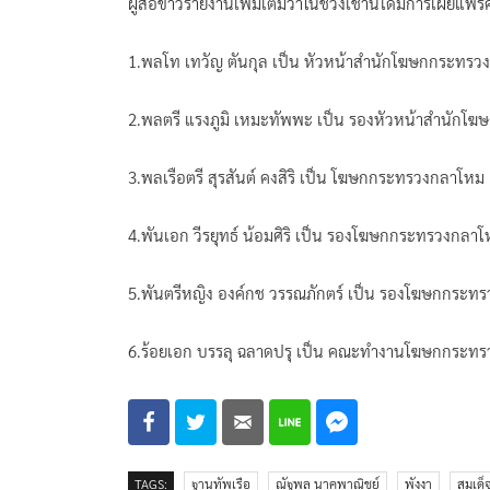
ผู้สื่อข่าวรายงานเพิ่มเติมว่าในช่วงเช้านี้ได้มีการเ
1.พลโท เทวัญ ตันกุล เป็น หัวหน้าสำนักโฆษกกระทร
2.พลตรี แรงภูมิ เหมะทัพพะ เป็น รองหัวหน้าสำนัก
3.พลเรือตรี สุรสันต์ คงสิริ เป็น โฆษกกระทรวงกลาโหม
4.พันเอก วีรยุทธ์ น้อมศิริ เป็น รองโฆษกกระทรวงกลา
5.พันตรีหญิง องค์กช วรรณภักตร์ เป็น รองโฆษกกระท
6.ร้อยเอก บรรลุ ฉลาดปรุ เป็น คณะทำงานโฆษกกระท
TAGS:
ฐานทัพเรือ
ณัฐพล นาคพาณิชย์
พังงา
สมเด็