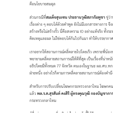
คือนโยบายสมดุล
ส่วนกรณีที่
สมเด็จฮุนเซน ประธานวุฒิสภากัมพูชา
ขู่ว
เรื่องต่าง ๆ ตอบโต้ด้วยคำพูด ยังไม่มีเอกสารทางการ จึ
สร้างหรือไม่สร้างรั้ว นี่คือสงคราม IO อย่างแท้จริง 
คิดเหตุและผล ไม่ใช่ตอบโต้กันไปกันมา ทำให้บรรยากา
เราอยากให้สถานการณ์คลี่คลายไปโดยเร็ว เพราะพี่น้
พยายามคลี่คลายสถานการณ์ให้ดีที่สุด เป็นเรื่องที่น่าหน
อธิปไตยมีทั้งหมด 77 จังหวัด ตนเองในฐานะ ผอ.ศบ.ทก.ม
ฝ่ายหนึ่ง อย่างไรก็ตามการคลี่คลายสถานการณ์ต้องคำนึง
สำหรับการปรับเปลี่ยนโฆษกกระทรวงกลาโหม โฆษกคนให
แล้ว
พล.ร.ต.สุรสันต์ คงสิริ ผู้ทรงคุณวุฒิ กองบั
กระทรวงกลาโหม