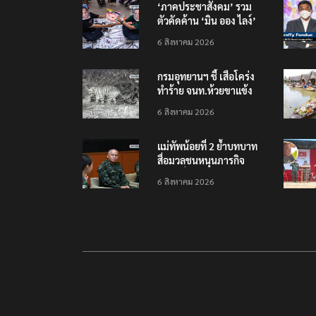
‘ภาคประชาสังคม’ รวม
ตัวคัดค้าน ‘มิน ออง ไลง์’
เยือนไทย ขึงป้าย ‘ไม่
6 สิงหาคม 2026
ต้อนรับอาชญากร’
กรมอุทยานฯ ชี้ เสือโคร่ง
ทำร้าย จนท.ห้วยขาแข้ง
เป็นลูกเสือวัยซน เป็นเหตุ
6 สิงหาคม 2026
บังเอิญ ไม่เข้าข่าย ‘เสือ
กินคน’
แม่ทัพน้อยที่ 2 ย้ำบทบาท
สื่อมวลชนหนุนภารกิจ
ความมั่นคงชายแดน
6 สิงหาคม 2026