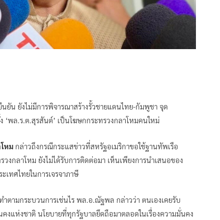
ืนยัน ยังไม่มีการพิจารณาสร้างรั้วชายแดนไทย-กัมพูชา จุด
้ง ‘พล.ร.ต.สุรสันต์’ เป็นโฆษกกระทรวงกลาโหมคนใหม่
าโหม
กล่าวถึงกรณีกระแสข่าวที่สหรัฐอเมริกาขอใช้ฐานทัพเรือ
ระทรวงกลาโหม ยังไม่ได้รับการติดต่อมา เห็นเพียงการนำเสนอของ
้กับประเทศไทยในการเจรจาภาษี
องทำตามกระบวนการเช่นไร พล.อ.ณัฐพล กล่าวว่า ตนเองเคยรับ
งแห่งชาติ นโยบายที่ทุกรัฐบาลยึดถือมาตลอดในเรื่องความมั่นคง