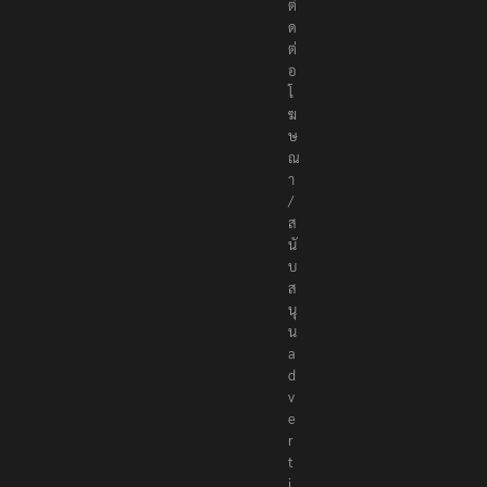
e
p
o
r
t
e
r
s
.
c
o
ติ
ด
ต่
อ
โ
ฆ
ษ
ณ
า
/
ส
นั