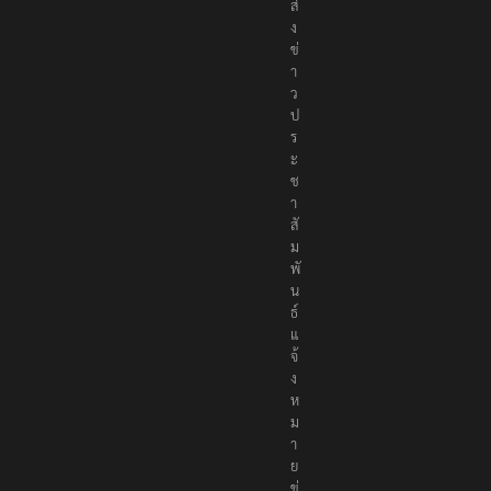
ก
ล
า
ง
เ
พื่
อ
สั
ง
ค
ม
ส่
ง
ข่
า
ว
ป
ร
ะ
ช
า
สั
ม