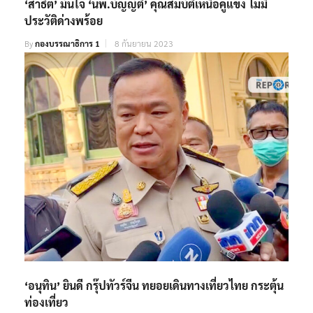
‘สาธิต’ มั่นใจ ‘นพ.บัญญัติ’ คุณสมบัติเหนือคู่แข่ง ไม่มี
ประวัติด่างพร้อย
By
กองบรรณาธิการ 1
8 กันยายน 2023
‘อนุทิน’ ยินดี กรุ๊ปทัวร์จีน ทยอยเดินทางเที่ยวไทย กระตุ้น
ท่องเที่ยว