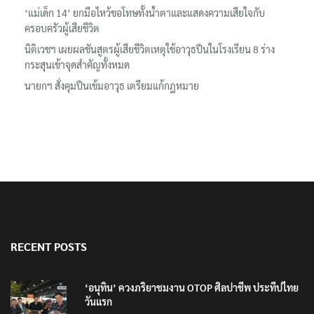
เรื่องล่าสุด
‘อนุทิน’ ควงภริยาชมงาน OTOP ศิลปาชีพ ประทีปไทยวันแรก
ลอรีอัลโชว์ผลประกอบการครึ่งปีแรกโต 6.5% กวาดรายได้ 2.3 หมื่น
ล้านยูโร คว้าไลเซนส์ ‘กุชชี่’ 50 ปี พร้อมส่ง 4 แบรนด์ใหม่บุกตลาดไทย
‘แม่เด็ก 14’ ยกมือไหว้ขอโทษทั้งน้ำตาและแสดงความเสียใจกับ
ครอบครัวผู้เสียชีวิต
นิติเวชฯ เผยผลชันสูตรผู้เสียชีวิตเหตุใช้อาวุธปืนในโรงเรียน 8 ร่าง
กระสุนเข้าจุดสำคัญทั้งหมด
นายกฯ สั่งคุมปืนเข้มอาวุธ เตรียมแก้กฎหมาย