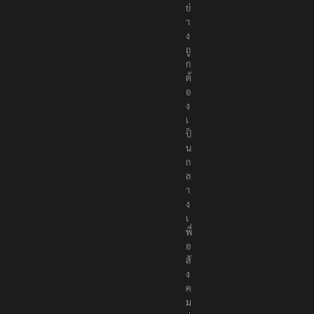
นำ
เ
ส
น
อ
เ
นื้
อ
ห
า
อ
ย่
า
ง
ถู
ก
ต้
อ
ง
เ
ป็
น