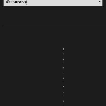
10 มิถุนายน 2023
‘นายพลบีทู’ ผู้นำทหารคะเรนนี KNPP ลั่นสู้รบ ครั้งนี้
เป็นครั้งสุดท้าย ที่ประชาชนต้องชนะ
13 มกราคม 2022
CATEGORIES
Categories
T
h