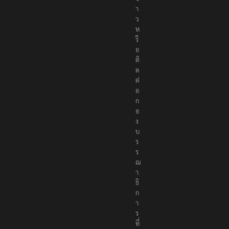
พั
น
ธ์
แ
จ้
ง
ห
ม
า
ย
ข่
า
ว
ห
รื
อ
ติ
ด
ต่
อ
ก
อ