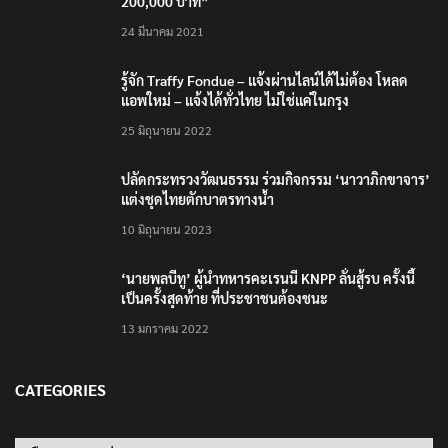
นิติเวชฯ เผยผลชันสูตรผู้เสียชีวิตเหตุใช้อาวุธปืนใน
โรงเรียน 8 ร่าง กระสุนเข้าจุดสำคัญทั้งหมด
8 สิงหาคม 2026
TRENDING NOW
เตือนภัย SMS หลอกลวง “คุณฝากเงินสำเร็จแล้ว
200,000 บาท”
24 มีนาคม 2021
รู้จัก Traffy Fondue – แจ้งผ่านไลน์ได้ไม่ต้อง โหลด
แอพใหม่ – แจ้งได้ทั่วไทย ไม่ใช่แค่ในกรุง
25 มิถุนายน 2022
ปลัดกระทรวงวัฒนธรรม ร่วมกิจกรรม ‘นาวาภิกขาจาร’
แต่งชุดไทยตักบาตรทางน้ำ