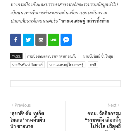
ทางกรมป้องกันและบรรเทาสาธารณภัยจะรวบรวมข้อมูลนำไป
เป็นแนวทางในการทำงานร่วมกันเพื่อการยกระดับความ
ปลอดภัยบนท้องถนนต่อไป”
นายเจเศรษฐ์ กล่าวทิ้งท้าย
TAGS:
กรมป้องกันและบรรเทาสาธารณภัย
นายชัยวัฒน์ ชื่นโกสุม
นายธีรพัฒน์ คัชมาตย์
นายเจเศรษฐ์ ไทยเศรษฐ์
ภาคี
แนะแนว
Previous
Next
Previous
Next
post:
post:
‘สุชาติ’ ดัน ‘ภูเก็ต
กทม. จัดกิจกรรม
เรื่อง
โมเดล’ ทวงคืนผืน
“รวมพลัง เลือกตั้ง
ป่า-ชายหาด
โปร่งใส บริสุทธิ์