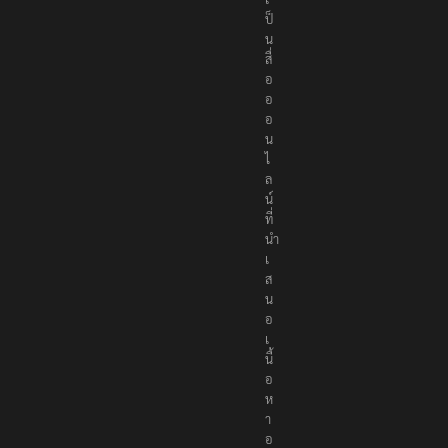
e
R
e
p
o
r
t
e
r
s
เ
ป็
น
สื่
อ
อ
อ
น
ไ
ล
น์
ที่