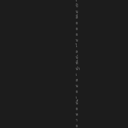
ป็
น
สื่
อ
อ
อ
น
ไ
ล
น์
ที่
นำ
เ
ส
น
อ
เ
นื้
อ
ห
า
อ