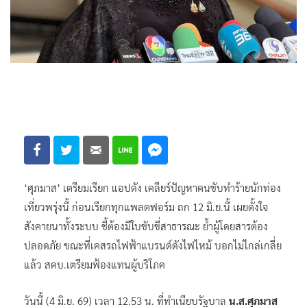
‘ศุภมาส’ เตรียมเรียก แอปดัง เคลียร์ปัญหาคนขับทำร้ายนักท่อง
เที่ยวพรุ่งนี้ ก่อนเรียกทุกแพลตฟอร์ม ถก 12 มิ.ย.นี้ เผยตั้งใจ
สังคายนาทั้งระบบ ชี้ต้องมีใบขับขี่สาธารณะ ย้ำผู้โดยสารต้อง
ปลอดภัย ขณะที่เคสรถไฟฟ้าแบรนด์ดังไฟไหม้ บอกไม่ไกล่เกลี่ย
แล้ว สคบ.เตรียมฟ้องแทนผู้บริโภค
วันนี้ (4 มิ.ย. 69) เวลา 12.53 น. ที่ทำเนียบรัฐบาล
น.ส.ศุภมาส