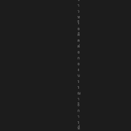
า
ว
ห
รื
อ
ติ
ด
ต่
อ
ก
อ
ง
บ
ร
ร
ณ
า
ธิ
ก
า
ร
ที่