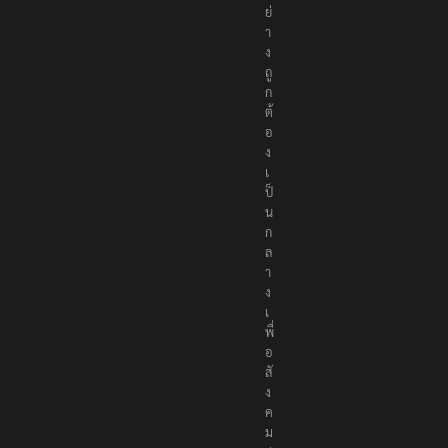
ย่
า
ง
ถู
ก
ต้
อ
ง
เ
ป็
น
ก
ล
า
ง
เ
พื่
อ
สั
ง
ค
ม