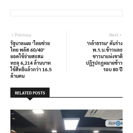
แนะแนว
Previous
Next
Previous
Next
post:
post:
รัฐบาลเผย ‘ไทยช่วย
‘กล้าธรรม’ ดันร่าง
เรื่อง
ไทย พลัส 60/40’
พ.ร.บ.ข้าวและ
ยอดใช้จ่ายสะสม
ชาวนาแห่งชาติ
ทะลุ 6,214 ล้านบาท
ปฏิรูปกฎหมายข้าว
ใช้สิทธิแล้วกว่า 16.5
รอบ 80 ปี
ล้านคน
RELATED POSTS