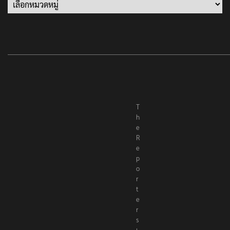
Categories
T
h
e
R
e
p
o
r
t
e
r
s
เ