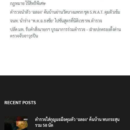
กฎหมาย ไร้สิทธิพิเศษ
ตำรวจนำตัว ‘ฉลอง’ ค้นบ้านย่านวัดบางแพรก ชุด S.W.A.T. คุมตัวเข้ม
จนท. นำร่าง ’พ.ต.อ.ธงชัย‘ ไปชันสูตรที่นิติเวช รพ.ตำรวจ
ปลัด มท. รับคำสั่งนายกฯ บูรณาการร่วมตำรวจ – ฝ่ายปกครองตั้งด่าน
ตรวจจับอาวุธปืน
RECENT POSTS
ตำรวจใส่กุญแจมือคุมตัว ‘ฉลอง’ ค้นบ้าน พบกระสุน
รวม 58 นัด