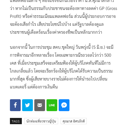
แพลตฟอร์มต่าง ๆ ต้องแข่งขันกันเรื่องราคา น.ส.ศุภมาสกล่าว
ว่า หากไม่เป็นธรรมกับประชาชนจะต้องหาทางลดค่า GP (Gross
Profit) หรือค่าธรรมเนียมแพลตฟอร์ม ส่วนนี้ผู้ประกอบการอาจ
จะต้องเสียกำไร เสียประโยชน์ไปบ้าง แต่รัฐบาลต้องดูแล
ประชาชนผู้เดือดร้อนเรื่องค่าครองชีพเป็นหลักมากกว่า
นอกจากนี้ ในการประชุม สคบ.ชุดใหญ่ วันพรุ่งนี้ (5 มิ.ย.) จะมี
การพิจารณาอีกหลายเรื่อง โดยเฉพาะกรณีรถวอลโว่กว่า 500
เคส ที่เมื่อประชุมเสร็จจะเตรียมฟ้องให้ผู้บริโภคทันทีไม่มีการ
ไกลเกลี่ยแล้ว โดยจะเรียกร้องให้ผู้บริโภคได้รับความเป็นธรรม
มากที่สุด ซึ่งผู้เสียหายบางรายไม่ต้องการให้นำรถไปเปลี่ยน
แบตเตอรี่ แต่ต้องการเงินคืน
TAGS:
นักท่องเที่ยวชาวญี่ปุ่น
ศุภมาส อิศรภักดี