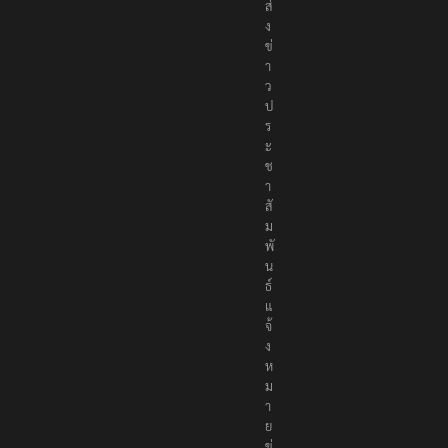
ส่
ง
ข่
า
ว
ป
ร
ะ
ช
า
สั
ม
พั
น
ธ์
แ
จ้
ง
ห
ม
า
ย
ข่