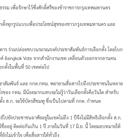
ุติธรรม เพื่อรักษาไว้ซึ่งศักดิ์ศรีของข้าราชการกรุงเทพมหานคร
ือกตั้งทุกรูปแบบเพื่อประโยชน์สุขของชาวกรุงเทพมหานคร และ
หาร ร่วมปล่อยขบวนรถรณรงค์ประชาสัมพันธ์การเลือกตั้ง โดยโบก
์ Bangkok Vote จากสำนักงานเขต เคลื่อนตัวออกจากลานคน
กตั้งในพื้นที่ 50 เขตต่อไป
ะชาสัมพันธ์ และ กกต.กทม. พยายามสื่อสารไปถึงประชาชนในหลาย
้งของ กทม. มีน้อยมากแทบจะไม่รู้ว่าวันเลือกตั้งคือวันใด สำหรับ
กตั้ง ส.ก. จะใช้บัตรสีชมพู ซึ่งเป็นไปตามที่ กกต. กำหนด
ยังประชาชนอาศัยอยู่ในเขตไม่ถึง 1 ปีจึงไม่มีสิทธิเลือกตั้ง ส.ก.
ื่ออยู่ ติดต่อกันเกิน 1 ปี ภายในวันที่ 17 มิ.ย. นี้ โดยมอบหมายให้
ไม่เข้าใจ เพื่อสื่อสารให้ทั่วถึง