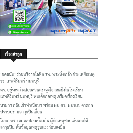
เรื่องล่าสุด
‘ยศชนัน’ ร่วมบริจาคโลหิต รพ. พระนั่งเกล้า ช่วยเหยื่อเหตุ
รร. เทพศิรินทร์ นนทบุรี
ตร. อยู่ระหว่างสอบสวนแรงจูงใจ เหตุยิงในโรงเรียน
เทพศิรินทร์ นนทบุรี พบเด็กก่อเหตุเครียดเรื่องเรียน
นายกฯ กลับเข้าทำเนียบฯ พร้อม ผบ.ตร.-ผบช.ก. คาดถก
ปราบปรามอาวุธปืนเถื่อน
โฆษก ตร. เผยผลสอบเบื้องต้น ผู้ก่อเหตุชอบเล่นเกมใช้
อาวุธปืน-ค้นข้อมูลเหตุรุนแรงก่อนลงมือ