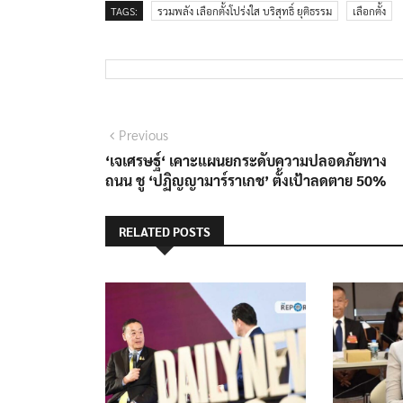
TAGS:
รวมพลัง เลือกตั้งโปร่งใส บริสุทธิ์ ยุติธรรม
เลือกตั้ง
แนะแนว
Previous
Previous
post:
‘เจเศรษฐ์‘ เคาะแผนยกระดับความปลอดภัยทาง
เรื่อง
ถนน ชู ‘ปฏิญญามาร์ราเกช’ ตั้งเป้าลดตาย 50%
RELATED POSTS