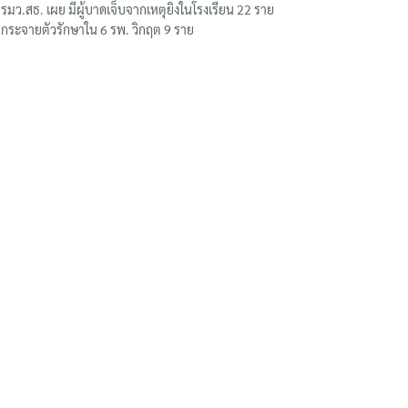
รมว.สธ. เผย มีผู้บาดเจ็บจากเหตุยิงในโรงเรียน 22 ราย
กระจายตัวรักษาใน 6 รพ. วิกฤต 9 ราย