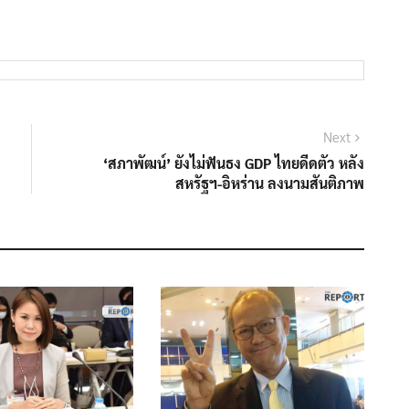
Next
Next
post:
‘สภาพัฒน์’ ยังไม่ฟันธง GDP ไทยดีดตัว หลัง
สหรัฐฯ-อิหร่าน ลงนามสันติภาพ