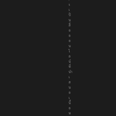
e
r
s
เ
ป็
น
สื่
อ
อ
อ
น
ไ
ล
น์
ที่
นำ
เ
ส
น
อ
เ
นื้