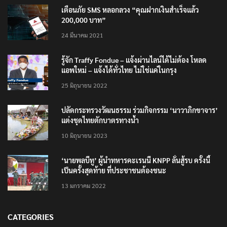
TRENDING NOW
เตือนภัย SMS หลอกลวง “คุณฝากเงินสำเร็จแล้ว
200,000 บาท”
24 มีนาคม 2021
รู้จัก Traffy Fondue – แจ้งผ่านไลน์ได้ไม่ต้อง โหลด
แอพใหม่ – แจ้งได้ทั่วไทย ไม่ใช่แค่ในกรุง
25 มิถุนายน 2022
ปลัดกระทรวงวัฒนธรรม ร่วมกิจกรรม ‘นาวาภิกขาจาร’
แต่งชุดไทยตักบาตรทางน้ำ
10 มิถุนายน 2023
‘นายพลบีทู’ ผู้นำทหารคะเรนนี KNPP ลั่นสู้รบ ครั้งนี้
เป็นครั้งสุดท้าย ที่ประชาชนต้องชนะ
13 มกราคม 2022