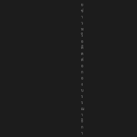
ม
า
ย
ข่
า
ว
ห
รื
อ
ติ
ด
ต่
อ
ก
อ
ง
บ
ร
ร
ณ
า
ธิ