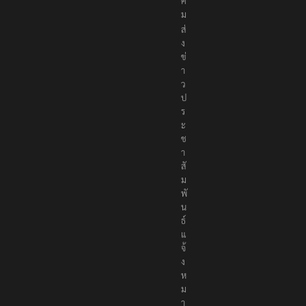
สั
ง
ค
ม
ส่
ง
ข่
า
ว
ป
ร
ะ
ช
า
สั
ม
พั
น
ธ์
แ
จ้
ง
ห