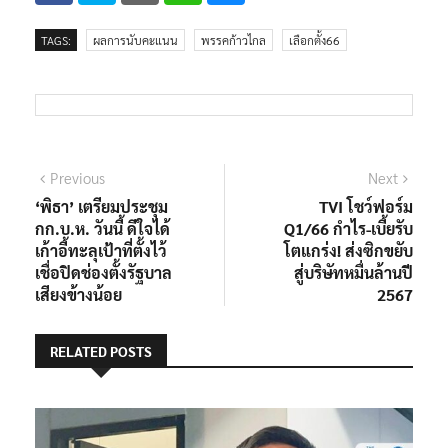
TAGS:
ผลการนับคะแนน
พรรคก้าวไกล
เลือกตั้ง66
แนะแนว
Previous
Next
Previous
Next
post:
post:
‘พิธา’ เตรียมประชุม
TVI โชว์ฟอร์ม
เรื่อง
กก.บ.ห. วันนี้ ดีใจได้
Q1/66 กำไร-เบี้ยรับ
เก้าอี้ทะลุเป้าที่ตั้งไว้
โตแกร่ง! ส่งซิกขยับ
เชื่อปิดช่องตั้งรัฐบาล
สู่บริษัทหมื่นล้านปี
เสียงข้างน้อย
2567
RELATED POSTS