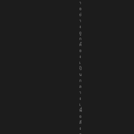
อ
ห
า
อ
ย่
า
ง
ถู
ก
ต้
อ
ง
เ
ป็
น
ก
ล
า
ง
เ
พื่
อ