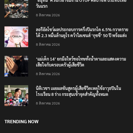
‘อนุทิน’ ควงภริยาชมงาน OTOP ศิลปาชีพ ประทีปไทย
วันแรก
8 สิงหาคม 2026
ลอรีอัลโชว์ผลประกอบการครึ่งปีแรกโต 6.5% กวาดราย
ได้ 2.3 หมื่นล้านยูโร คว้าไลเซนส์ ‘กุชชี่’ 50 ปี พร้อมส่ง
4 แบรนด์ใหม่บุกตลาดไทย
8 สิงหาคม 2026
‘แม่เด็ก 14’ ยกมือไหว้ขอโทษทั้งน้ำตาและแสดงความ
เสียใจกับครอบครัวผู้เสียชีวิต
8 สิงหาคม 2026
นิติเวชฯ เผยผลชันสูตรผู้เสียชีวิตเหตุใช้อาวุธปืนใน
โรงเรียน 8 ร่าง กระสุนเข้าจุดสำคัญทั้งหมด
8 สิงหาคม 2026