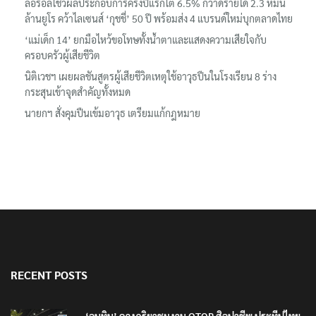
‘อนุทิน’ ควงภริยาชมงาน OTOP ศิลปาชีพ ประทีปไทยวันแรก
ลอรีอัลโชว์ผลประกอบการครึ่งปีแรกโต 6.5% กวาดรายได้ 2.3 หมื่น
ล้านยูโร คว้าไลเซนส์ ‘กุชชี่’ 50 ปี พร้อมส่ง 4 แบรนด์ใหม่บุกตลาดไทย
‘แม่เด็ก 14’ ยกมือไหว้ขอโทษทั้งน้ำตาและแสดงความเสียใจกับ
ครอบครัวผู้เสียชีวิต
นิติเวชฯ เผยผลชันสูตรผู้เสียชีวิตเหตุใช้อาวุธปืนในโรงเรียน 8 ร่าง
กระสุนเข้าจุดสำคัญทั้งหมด
นายกฯ สั่งคุมปืนเข้มอาวุธ เตรียมแก้กฎหมาย
RECENT POSTS