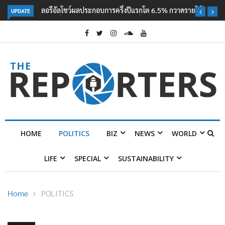
UPDATE
ลอรีอัลโชว์ผลประกอบการครึ่งปีแรกโต 6.5% กวาดรายได้ 2.3 หมื่นล้านยูโร
คว้าไลเซนส์ ‘กุชชี่’ 50 ปี พร้อมส่ง 4 แบรนด์ใหม่บุกตลาดไทย
HOME
POLITICS
BIZ
NEWS
WORLD
LIFE
SPECIAL
SUSTAINABILITY
Home
POLITICS