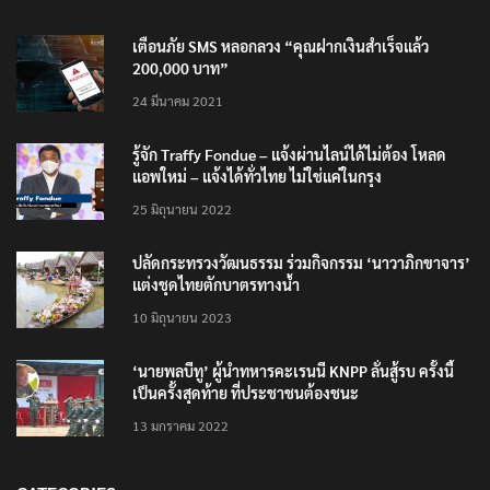
เตือนภัย SMS หลอกลวง “คุณฝากเงินสำเร็จแล้ว
200,000 บาท”
24 มีนาคม 2021
รู้จัก Traffy Fondue – แจ้งผ่านไลน์ได้ไม่ต้อง โหลด
แอพใหม่ – แจ้งได้ทั่วไทย ไม่ใช่แค่ในกรุง
25 มิถุนายน 2022
ปลัดกระทรวงวัฒนธรรม ร่วมกิจกรรม ‘นาวาภิกขาจาร’
แต่งชุดไทยตักบาตรทางน้ำ
10 มิถุนายน 2023
‘นายพลบีทู’ ผู้นำทหารคะเรนนี KNPP ลั่นสู้รบ ครั้งนี้
เป็นครั้งสุดท้าย ที่ประชาชนต้องชนะ
13 มกราคม 2022