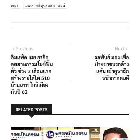
คณา
มงคลกิตติ์ สุขสินธารานนท์
แนะแนว
Previous
Next
Previous
Next
post:
post:
อิมแพ็ค เผย ธุรกิจ
จุลพันธ์ มอง เชื่อ
เรื่อง
อุตสาหกรรมไมซ์ฟื้น
ประชาชนรอล้าง
ตัว ช่วง 3 เดือนแรก
แค้น เข้าคูหาฉีก
สร้างรายได้โต 510
หน้ากากคนดี
ล้านบาท ใกล้เคียง
กับปี 62
RELATED POSTS