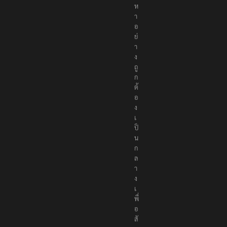
ห
า
อ
ย่
า
ง
ถู
ก
ต้
อ
ง
เ
ป็
น
ก
ล
า
ง
เ
พื่
อ
สั