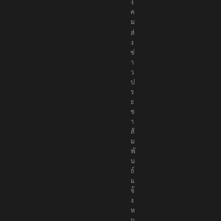
ง
ค
ม
ส่
ง
ข่
า
ว
ป
ร
ะ
ช
า
สั
ม
พั
น
ธ์
แ
จ้
ง
ห
ม