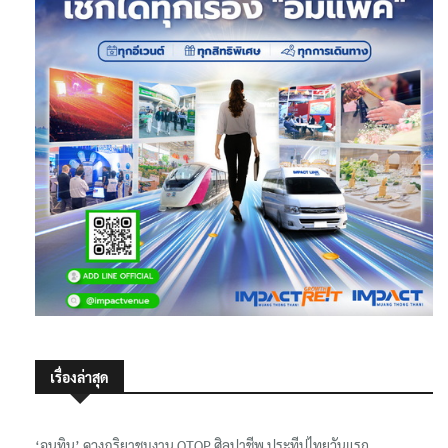
เรื่องล่าสุด
‘อนุทิน’ ควงภริยาชมงาน OTOP ศิลปาชีพ ประทีปไทยวันแรก