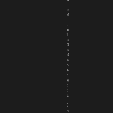
า
ย
ข่
า
ว
ห
รื
อ
ติ
ด
ต่
อ
ก
อ
ง
บ
ร
ร
ณ
า
ธิ
ก