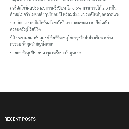
ลอรีอัลโชว์ผลประกอบการครึ่งปีแรกโต 6.5% กวาดรายได้ 2.3 หมื่น
ล้านยูโร คว้าไลเซนส์ ‘กุชชี่’ 50 ปี พร้อมส่ง 4 แบรนด์ใหม่บุกตลาดไทย
‘แม่เด็ก 14’ ยกมือไหว้ขอโทษทั้งน้ำตาและแสดงความเสียใจกับ
ครอบครัวผู้เสียชีวิต
นิติเวชฯ เผยผลชันสูตรผู้เสียชีวิตเหตุใช้อาวุธปืนในโรงเรียน 8 ร่าง
กระสุนเข้าจุดสำคัญทั้งหมด
นายกฯ สั่งคุมปืนเข้มอาวุธ เตรียมแก้กฎหมาย
RECENT POSTS