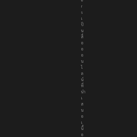
r
s
เ
ป็
น
สื่
อ
อ
อ
น
ไ
ล
น์
ที่
นำ
เ
ส
น
อ
เ
นื้
อ