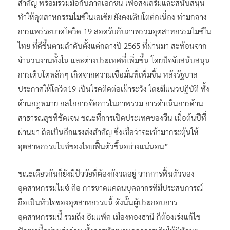
สำคัญ พร้อมร่วมมือกับภาคเอกชน เพื่อส่งเสริมและสนับสนุน
ทำให้อุตสาหกรรมไมซ์ในเอเซีย ยังคงเติบโตต่อเนื่อง ท่ามกลาง
การแพร่ระบาดโควิด-19 สอดรับกับภาพรวมอุตสาหกรรมไมซ์ใน
ไทย ที่ดีขึ้นตามลำดับตั้งแต่กลางปี 2565 ที่ผ่านมา สะท้อนจาก
จำนวนงานทั้งใน และต่างประเทศที่เพิ่มขึ้น โดยปัจจัยสนับสนุน
การเติบโตหลักๆ เกิดจากความเชื่อมั่นที่เพิ่มขึ้น หลังรัฐบาล
ประกาศให้โควิด19 เป็นโรคติดต่อเฝ้าระวัง โดยมีแนวปฏิบัติ ทั้ง
ด้านกฎหมาย กลไกการจัดการในภาพรวม การดำเนินการด้าน
สาธารณสุขที่ชัดเจน ขณะที่การเปิดประเทศของจีน เมื่อต้นปีที่
ผ่านมา ถือเป็นอีกแรงส่งสำคัญ ซึ่งเชื่อว่าจะเข้ามากระตุ้นให้
อุตสาหกรรมไมซ์ของไทยฟื้นตัวขึ้นอย่างแน่นอน”
ขณะเดียวกันก็ยังมีปัจจัยที่ต้องกังวลอยู่ จากการฟื้นตัวของ
อุตสาหกรรมไมซ์ คือ การขาดแคลนบุคลากรที่มีประสบการณ์
ถือเป็นหัวใจของอุตสาหกรรมนี้ ดังนั้นผู้ประกอบการ
อุตสาหกรรมนี้ รวมถึง อิมแพ็ค เมืองทองธานี ก็ต้องเร่งแก้ไข