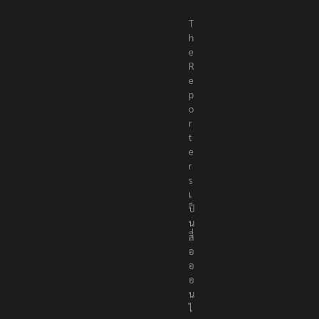
T
h
e
R
e
p
o
r
t
e
r
s
เ
ป็
น
สื่
อ
อ
อ
น
ไ