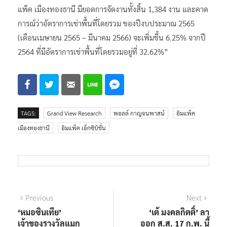
แพ็ค เมืองทองธานี มียอดการจัดงานทั้งสิ้น 1,384 งาน และคาด
การณ์ว่าอัตราการเช่าพื้นที่โดยรวม ของปีงบประมาณ 2565
(เดือนเมษายน 2565 – มีนาคม 2566) จะเพิ่มขึ้น 6.25% จากปี
2564 ที่มีอัตราการเช่าพื้นที่โดยรวมอยู่ที่ 32.62%”
TAGS:
Grand View Research
พอลล์ กาญจนพาสน์
อิมแพ็ค
เมืองทองธานี
อิมแพ็ค เอ็กซิบิชั่น
แนะแนว
Previous
Next
Previous
Next
post:
post:
‘หมอซินเทีย’
‘เต้ มงคลกิตติ์’ ลา
เรื่อง
เจ้าของรางวัลแมก
ออก ส.ส. 17 ก.พ. นี้