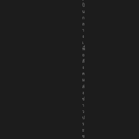
ป็
น
ก
ล
า
ง
เ
พื่
อ
สั
ง
ค
ม
ส่
ง
ข่
า
ว
ป
ร
ะ
ช