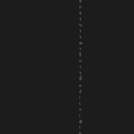
อ
ก
อ
ง
บ
ร
ร
ณ
า
ธิ
ก
า
ร
ที่
e
d
i
t
o
r
@
t
h