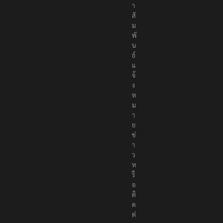
า
สั
ม
พั
น
ธ์
แ
จ้
ง
ห
ม
า
ย
ข่
า
ว
ห
รื
อ
ติ
ด
ต่