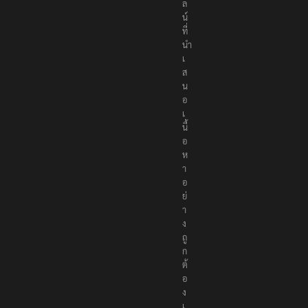
ล
น์
ที่
นำ
เ
ส
น
อ
เ
นื้
อ
ห
า
อ
ย่
า
ง
ถู
ก
ต้
อ
ง
เ