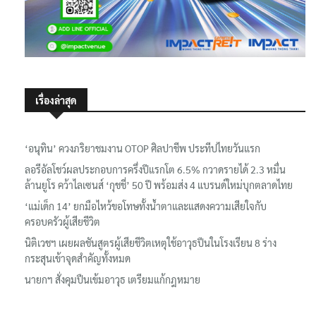
เรื่องล่าสุด
‘อนุทิน’ ควงภริยาชมงาน OTOP ศิลปาชีพ ประทีปไทยวันแรก
ลอรีอัลโชว์ผลประกอบการครึ่งปีแรกโต 6.5% กวาดรายได้ 2.3 หมื่น
ล้านยูโร คว้าไลเซนส์ ‘กุชชี่’ 50 ปี พร้อมส่ง 4 แบรนด์ใหม่บุกตลาดไทย
‘แม่เด็ก 14’ ยกมือไหว้ขอโทษทั้งน้ำตาและแสดงความเสียใจกับ
ครอบครัวผู้เสียชีวิต
นิติเวชฯ เผยผลชันสูตรผู้เสียชีวิตเหตุใช้อาวุธปืนในโรงเรียน 8 ร่าง
กระสุนเข้าจุดสำคัญทั้งหมด
นายกฯ สั่งคุมปืนเข้มอาวุธ เตรียมแก้กฎหมาย