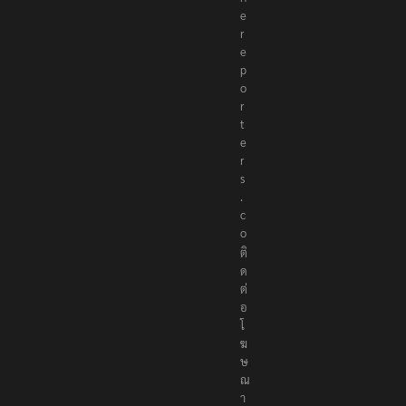
e
r
e
p
o
r
t
e
r
s
.
c
o
ติ
ด
ต่
อ
โ
ฆ
ษ
ณ
า