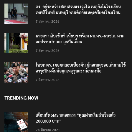
ตร. อยู่ระหว่างสอบสวนแรงจูงใจ เหตุยิงในโรงเรียน
เทพศิรินทร์ นนทบุรี พบเด็กก่อเหตุเครียดเรื่องเรียน
7 สิงหาคม 2026
นายกฯ กลับเข้าทำเนียบฯ พร้อม ผบ.ตร.-ผบช.ก. คาด
ถกปราบปรามอาวุธปืนเถื่อน
7 สิงหาคม 2026
โฆษก ตร. เผยผลสอบเบื้องต้น ผู้ก่อเหตุชอบเล่นเกมใช้
อาวุธปืน-ค้นข้อมูลเหตุรุนแรงก่อนลงมือ
7 สิงหาคม 2026
TRENDING NOW
เตือนภัย SMS หลอกลวง “คุณฝากเงินสำเร็จแล้ว
200,000 บาท”
24 มีนาคม 2021