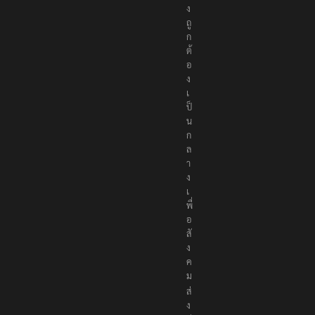
ง
ถู
ก
ต้
อ
ง
เ
ป็
น
ก
ล
า
ง
เ
พื่
อ
สั
ง
ค
ม
ส่
ง