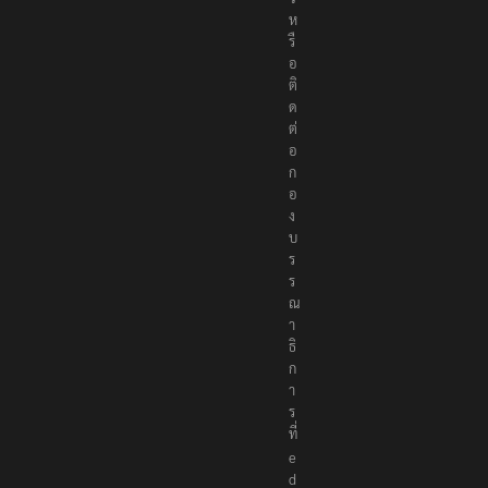
ห
รื
อ
ติ
ด
ต่
อ
ก
อ
ง
บ
ร
ร
ณ
า
ธิ
ก
า
ร
ที่
e
d