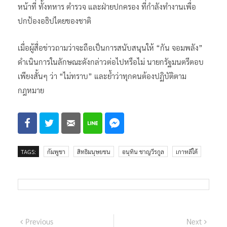
หน้าที่ ทั้งทหาร ตำรวจ และฝ่ายปกครอง ที่กำลังทำงานเพื่อ
ปกป้องอธิปไตยของชาติ
เมื่อผู้สื่อข่าวถามว่าจะถือเป็นการสนับสนุนให้ “กัน จอมพลัง”
ดำเนินการในลักษณะดังกล่าวต่อไปหรือไม่ นายกรัฐมนตรีตอบ
เพียงสั้นๆ ว่า “ไม่ทราบ” และย้ำว่าทุกคนต้องปฏิบัติตาม
กฎหมาย
TAGS:
กัมพูชา
สิทธิมนุษยชน
อนุทิน ชาญวีรกูล
เกาหลีใต้
แนะแนว
Previous
Next
Previous
Next