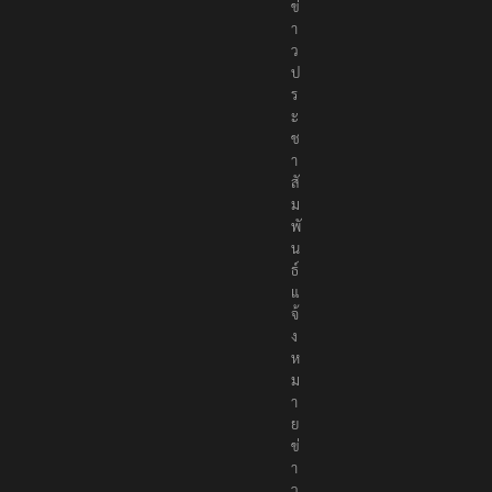
ข่
า
ว
ป
ร
ะ
ช
า
สั
ม
พั
น
ธ์
แ
จ้
ง
ห
ม
า
ย
ข่
า
ว