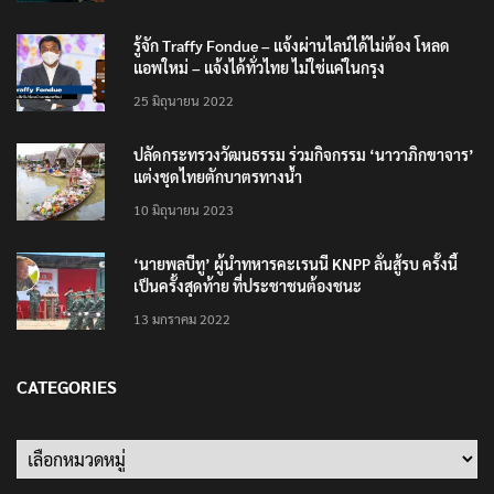
รู้จัก Traffy Fondue – แจ้งผ่านไลน์ได้ไม่ต้อง โหลด
แอพใหม่ – แจ้งได้ทั่วไทย ไม่ใช่แค่ในกรุง
25 มิถุนายน 2022
ปลัดกระทรวงวัฒนธรรม ร่วมกิจกรรม ‘นาวาภิกขาจาร’
แต่งชุดไทยตักบาตรทางน้ำ
10 มิถุนายน 2023
‘นายพลบีทู’ ผู้นำทหารคะเรนนี KNPP ลั่นสู้รบ ครั้งนี้
เป็นครั้งสุดท้าย ที่ประชาชนต้องชนะ
13 มกราคม 2022
CATEGORIES
Categories