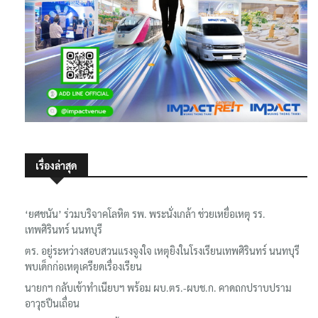
เรื่องล่าสุด
‘ยศชนัน’ ร่วมบริจาคโลหิต รพ. พระนั่งเกล้า ช่วยเหยื่อเหตุ รร.
เทพศิรินทร์ นนทบุรี
ตร. อยู่ระหว่างสอบสวนแรงจูงใจ เหตุยิงในโรงเรียนเทพศิรินทร์ นนทบุรี
พบเด็กก่อเหตุเครียดเรื่องเรียน
นายกฯ กลับเข้าทำเนียบฯ พร้อม ผบ.ตร.-ผบช.ก. คาดถกปราบปราม
อาวุธปืนเถื่อน