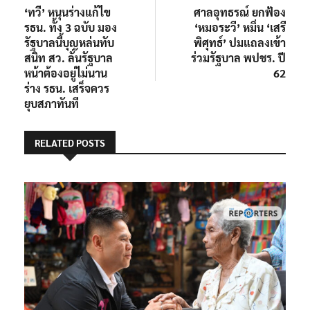
post:
post:
‘ทวี’ หนุนร่างแก้ไข
ศาลอุทธรณ์ ยกฟ้อง
เรื่อง
รธน. ทั้ง 3 ฉบับ มอง
‘หมอระวี’ หมิ่น ‘เสรี
รัฐบาลนี้บุญหล่นทับ
พิศุทธ์’ ปมแถลงเข้า
สนิท สว. ลั่นรัฐบาล
ร่วมรัฐบาล พปชร. ปี
หน้าต้องอยู่ไม่นาน
62
ร่าง รธน. เสร็จควร
ยุบสภาทันที
RELATED POSTS