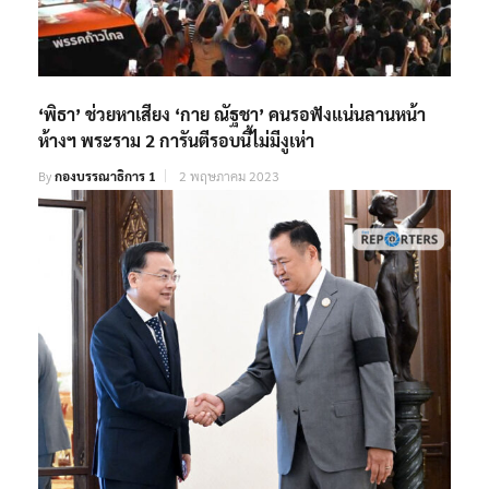
‘พิธา’ ช่วยหาเสียง ‘กาย ณัฐชา’ คนรอฟังแน่นลานหน้า
ห้างฯ พระราม 2 การันตีรอบนี้ไม่มีงูเห่า
By
กองบรรณาธิการ 1
2 พฤษภาคม 2023