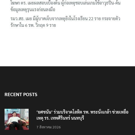
โฆษก ตร. เผยผลสอบเบื้องต้น ผู้ก่อเหตุชอบเล่นเกมใช้อาวุธปืน-ค้น
ข้อมูลเหตุรุนแรงก่อนลงมือ
รมว.สธ. เผย มีผู้บาดเจ็บจากเหตุยิงในโรงเรียน 22 ราย กระจายตัว
รักษาใน 6 รพ. วิกฤต 9 ราย
RECENT POSTS
‘ยศชนัน’ ร่วมบริจาคโลหิต รพ. พระนั่งเกล้า ช่วยเหยื่อ
เหตุ รร. เทพศิรินทร์ นนทบุรี
7 สิงหาคม 2026