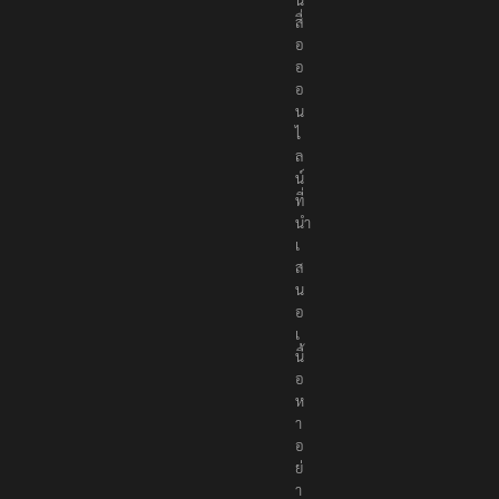
สื่
อ
อ
อ
น
ไ
ล
น์
ที่
นำ
เ
ส
น
อ
เ
นื้
อ
ห
า
อ
ย่
า