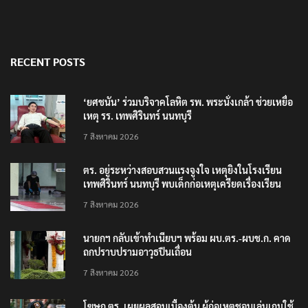
RECENT POSTS
‘ยศชนัน’ ร่วมบริจาคโลหิต รพ. พระนั่งเกล้า ช่วยเหยื่อ
เหตุ รร. เทพศิรินทร์ นนทบุรี
7 สิงหาคม 2026
ตร. อยู่ระหว่างสอบสวนแรงจูงใจ เหตุยิงในโรงเรียน
เทพศิรินทร์ นนทบุรี พบเด็กก่อเหตุเครียดเรื่องเรียน
7 สิงหาคม 2026
นายกฯ กลับเข้าทำเนียบฯ พร้อม ผบ.ตร.-ผบช.ก. คาด
ถกปราบปรามอาวุธปืนเถื่อน
7 สิงหาคม 2026
โฆษก ตร. เผยผลสอบเบื้องต้น ผู้ก่อเหตุชอบเล่นเกมใช้