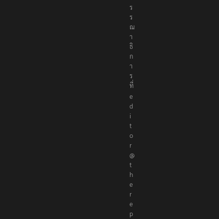
ร
ร
ณ
า
ธิ
ก
า
ร
ที่
e
d
i
t
o
r
@
t
h
e
r
e
p