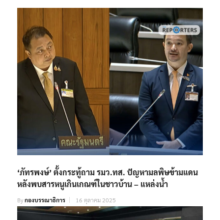
‘ภัทรพงษ์’ ตั้งกระทู้ถาม รมว.ทส. ปัญหามลพิษข้ามแดน
หลังพบสารหนูเกินเกณฑ์ในชาวบ้าน – แหล่งน้ำ
By
กองบรรณาธิการ
16 ตุลาคม 2025