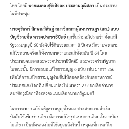
ไทย โดยมี
นายมงคล สุรัจสัจจะ ประธานวุฒิสภา
เป็นประธาน
ในที่ประชุม
นายจุรินทร์ ลักษณวิศิษฏ์ สมาชิกสภาผู้แทนราษฎร (สส.) แบบ
บัญชีรายชื่อ พรรคประชาธิปัตย์
ลุกขึ้นร่วมอภิปรายว่า ตั้งแต่มี
รัฐธรรมนูญปี 60 บังคับใช้กินระยะเวลา 8 ปีเศษ มีความพยายาม
แก้ไขหลายครั้งแก้ทั้งรายมาตราและแก้ทั้งฉบับ ปี 64 โดย
ประมาณตนเองและพรรคประชาธิปัตย์มี และพรรคร่วมรัฐบาล
ในขณะนั้น มีการเสนอแก้ไขธรรมนูญ 6 ฉบับ เช่น มาตรา 256
เพื่อให้การแก้ไขธรรมนูญง่ายขึ้นให้สอดคล้องกับสถานการณ์
ประเทศและโลกที่เปลี่ยนแปลงไป มาตรา 272 ยกเลิกอำนาจ
สมาชิกวุฒิสภาที่จะลงคะแนนเลือกนายกรัฐมนตรี
ในบรรดาการแก้ร่างรัฐธรรมนูญทั้งหมด ประสบความสำเร็จ
บังคับใช้เพียงร่างเดียว คือการแก้ไขรูปแบบการเลือกตั้งจากบัตร
ใบเดียว เป็นบัตรสองใบที่ใช้อยู่จนถึงวันนี้ เหตุผลที่การแก้ไข