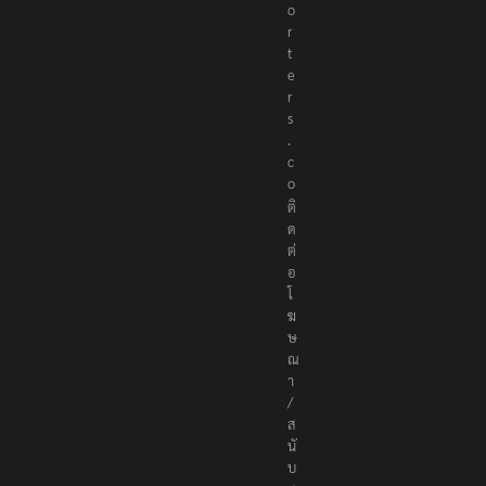
o
r
t
e
r
s
.
c
o
ติ
ด
ต่
อ
โ
ฆ
ษ
ณ
า
/
ส
นั
บ