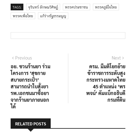
TAGS:
จุรินทร์ ลักษณวิศิษฏ์
พรรคประชาชน
พรรคภูมิใจไทย
พรรคเพื่อไทย
แก้ร่างรัฐธรรมนูญ
แนะแนว
Previous
Next
Previous
Next
post:
post:
อย. ชวนร้านยา ร่วม
ครม. มีมติโยกย้าย
เรื่อง
โครงการ ‘สุขกาย
ข้าราชการระดับสูง
สบายกระเป๋า’
กระทรวงมหาดไทย
สามารถนำใบสั่งยา
45 ตำแหน่ง ‘พร
รพ.เอกชนมาซื้อยา
พจน์’ คัมแบ็กอธิบดี
จากร้านยาภายนอก
กรมที่ดิน
ได้
RELATED POSTS