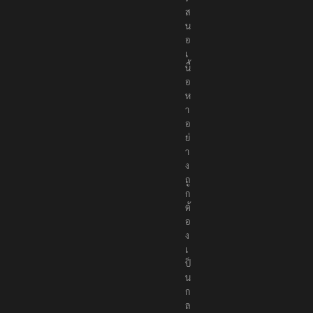
ส
น
อ
เ
นื้
อ
ห
า
อ
ย่
า
ง
ถู
ก
ต้
อ
ง
เ
ป็
น
ก
ล