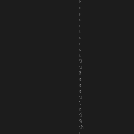
R
e
p
o
r
t
e
r
s
เ
ป็
น
สื่
อ
อ
อ
น
ไ
ล
น์
ที่
นำ
เ