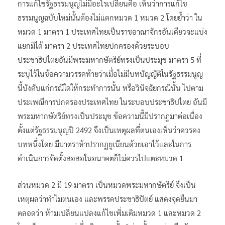
การแก้ไขรัฐธรรมนูญไม่มีอะไรเปลี่ยนคือ เห็นว่าการแก้ไข
ธรรมนูญฉบับใหม่นั้นต้องไม่แตกหมวด 1 หมวด 2 โดยย้ำว่า ใน
หมวด 1 มาตรา 1 ประเทศไทยเป็นราชอาณาจักรอันเดียวจะแบ่ง
แยกมิได้ มาตรา 2 ประเทศไทยปกครองด้วยระบอบ
ประชาธิปไตยอันมีพระมหากษัตริย์ทรงเป็นประมุข มาตรา 5 ที่
ระบุไว้ในข้อความวรรคท้ายว่าเมื่อไม่มีบทบัญญัติในรัฐธรรมนูญ
นี้บังคับแก่กรณีใดให้กระทำการนั้น หรือวินิจฉัยกรณีนั้น ไปตาม
ประเพณีการปกครองประเทศไทย ในระบอบประชาธิปไตย อันมี
พระมหากษัตริย์ทรงเป็นประมุข ข้อความนี้มีปรากฏมาต่อเนื่อง
ตั้งแต่รัฐธรรมนูญปี 2492 จึงเป็นเหตุผลที่ตนเองเห็นว่าควรคง
บทหนึ่งโดย มีมาตราห้าปรากฏยูเนียนด้วยเอาไว้และในการ
ดำเนินการจัดตั้งสอสอในอนาคตก็ไม่ควรไปแตะหมวด 1
ส่วนหมวด 2 มี 19 มาตรา เป็นหมวดพระมหากษัตริย์ จึงเป็น
เหตุผลว่าทำไมตนเอง และพรรคประชาธิปัตย์ แสดงจุดยืนมา
ตลอดว่า ห้ามเปลี่ยนแปลงแก้ไขเพิ่มเติมหมวด 1 และหมวด 2