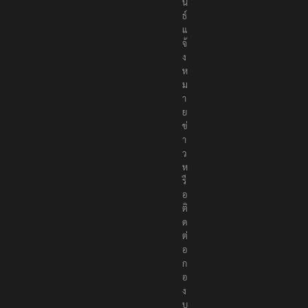
น
ธ์
แ
จ้
ง
ห
ม
า
ย
ข่
า
ว
ห
รื
อ
ติ
ด
ต่
อ
ก
อ
ง
บ