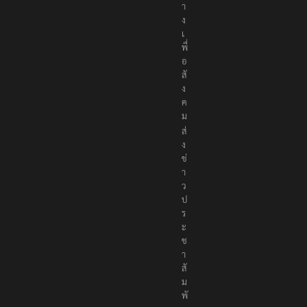
า
ง
เ
พื่
อ
สั
ง
ค
ม
ส่
ง
ข่
า
ว
ป
ร
ะ
ช
า
สั
ม
พั