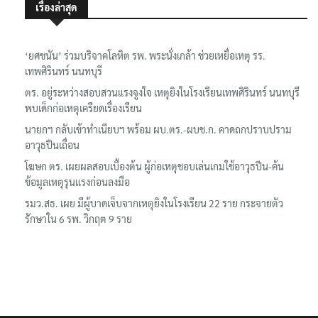
เรื่องล่าสุด
‘ยศชนัน’ ร่วมบริจาคโลหิต รพ. พระนั่งเกล้า ช่วยเหยื่อเหตุ รร.
เทพศิรินทร์ นนทบุรี
ตร. อยู่ระหว่างสอบสวนแรงจูงใจ เหตุยิงในโรงเรียนเทพศิรินทร์ นนทบุรี
พบเด็กก่อเหตุเครียดเรื่องเรียน
นายกฯ กลับเข้าทำเนียบฯ พร้อม ผบ.ตร.-ผบช.ก. คาดถกปราบปราม
อาวุธปืนเถื่อน
โฆษก ตร. เผยผลสอบเบื้องต้น ผู้ก่อเหตุชอบเล่นเกมใช้อาวุธปืน-ค้น
ข้อมูลเหตุรุนแรงก่อนลงมือ
รมว.สธ. เผย มีผู้บาดเจ็บจากเหตุยิงในโรงเรียน 22 ราย กระจายตัว
รักษาใน 6 รพ. วิกฤต 9 ราย