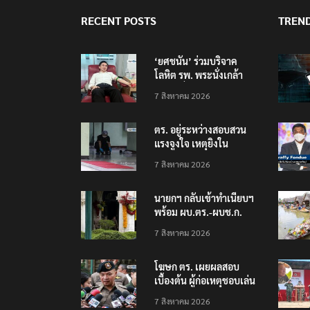
RECENT POSTS
TREN
‘ยศชนัน’ ร่วมบริจาค
โลหิต รพ. พระนั่งเกล้า
ช่วยเหยื่อเหตุ รร.
7 สิงหาคม 2026
เทพศิรินทร์ นนทบุรี
ตร. อยู่ระหว่างสอบสวน
แรงจูงใจ เหตุยิงใน
โรงเรียนเทพศิรินทร์
7 สิงหาคม 2026
นนทบุรี พบเด็กก่อเหตุ
เครียดเรื่องเรียน
นายกฯ กลับเข้าทำเนียบฯ
พร้อม ผบ.ตร.-ผบช.ก.
คาดถกปราบปรามอาวุธ
7 สิงหาคม 2026
ปืนเถื่อน
โฆษก ตร. เผยผลสอบ
เบื้องต้น ผู้ก่อเหตุชอบเล่น
เกมใช้อาวุธปืน-ค้นข้อมูล
7 สิงหาคม 2026
เหตุรุนแรงก่อนลงมือ