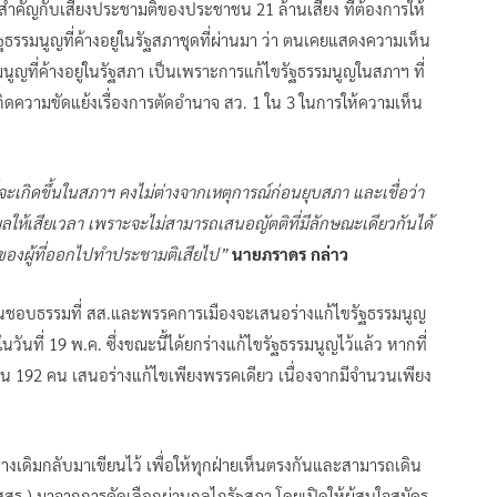
มสำคัญกับเสียงประชามติของประชาชน 21 ล้านเสียง ที่ต้องการให้
ัฐธรรมนูญที่ค้างอยู่ในรัฐสภาชุดที่ผ่านมา ว่า ตนเคยแสดงความเห็น
มนูญที่ค้างอยู่ในรัฐสภา เป็นเพราะการแก้ไขรัฐธรรมนูญในสภาฯ ที่
เกิดความขัดแย้งเรื่องการตัดอำนาจ สว. 1 ใน 3 ในการให้ความเห็น
่จะเกิดขึ้นในสภาฯ คงไม่ต่างจากเหตุการณ์ก่อนยุบสภา และเชื่อว่า
ผลให้เสียเวลา เพราะจะไม่สามารถเสนอญัตติที่มีลักษณะเดียวกันได้
องผู้ที่ออกไปทำประชามติเสียไป”
นายภราดร กล่าว
ตุอันชอบธรรมที่ สส.และพรรคการเมืองจะเสนอร่างแก้ไขรัฐธรรมนูญ
นวันที่ 19 พ.ค. ซึ่งขณะนี้ได้ยกร่างแก้ไขรัฐธรรมนูญไว้แล้ว หากที่
 192 คน เสนอร่างแก้ไขเพียงพรรคเดียว เนื่องจากมีจำนวนเพียง
ร่างเดิมกลับมาเขียนไว้ เพื่อให้ทุกฝ่ายเห็นตรงกันและสามารถเดิน
สสร.) มาจากการคัดเลือกผ่านกลไกรัฐสภา โดยเปิดให้ผู้สนใจสมัคร