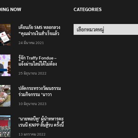
DING NOW
CATEGORIES
เตือนภัย SMS หลอกลวง
Categories
“คุณฝากเงินสำเร็จแล้ว
200,000 บาท”
24 มีนาคม 2021
รู้จัก Traffy Fondue –
แจ้งผ่านไลน์ได้ไม่ต้อง
โหลดแอพใหม่ – แจ้งได้
25 มิถุนายน 2022
ทั่วไทย ไม่ใช่แค่ในกรุง
ปลัดกระทรวงวัฒนธรรม
ร่วมกิจกรรม ‘นาวา
ภิกขาจาร’ แต่งชุดไทย
10 มิถุนายน 2023
ตักบาตรทางน้ำ
‘นายพลบีทู’ ผู้นำทหารคะ
เรนนี KNPP ลั่นสู้รบ ครั้งนี้
เป็นครั้งสุดท้าย ที่
13 มกราคม 2022
ประชาชนต้องชนะ