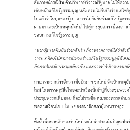
สัมภาษณ์กรณีฝ่ายค้านวิพากษ์วิจารณ์รัฐบาล ไม่ให้ควา
เดินหน้าแก้ไขรัฐธรรมนูญ หลัง ครม.ไม่ยืนยันร่างแก้ไขร
ไปแล้วว่าในมุมของรัฐบาล การไม่ยืนยันร่างแก้ไขรัฐธรร
ผ่านมา เคยเป็นเหตุหนึ่งที่นำไปสู่การยุบสภา เนื่องจาก
ชอบการแก้ไขรัฐธรรมนูญ
“หากรัฐบาลยืนยันร่างกลับไป ก็อาจคาดการณ์ได้ว่าสิ่งที
วาระ 3 ก็คงไม่สามารถโหวตร่างแก้ไขรัฐธรรมนูญได้ ส่ง
อีกภายในสมัยประชุมเดียวกัน และอาจทำให้เจตนารมณ์ข
นายภราดร กล่าวอีกว่า เมื่อมีสภาฯ ชุดใหม่ จึงเป็นเห
ใหม่ โดยพรรคภูมิใจไทยจะนำเรื่องนี้เข้าสู่ที่ประชุมพรรคใ
ประชุมพรรคเห็นชอบ ก็จะใช้รายชื่อ สส.ของพรรคจำนวน
พอตามเงื่อนไข 1 ใน 5 ของสมาชิกสภาผู้แทนราษฎร
ทั้งนี้ เนื้อหาหลักของร่างใหม่ จะไม่นำประเด็นปัญหาใน
หน้าต่อได้ พร้อมกำหนดให้สมาชิกสภาร่างรัฐธรรมนูญ (