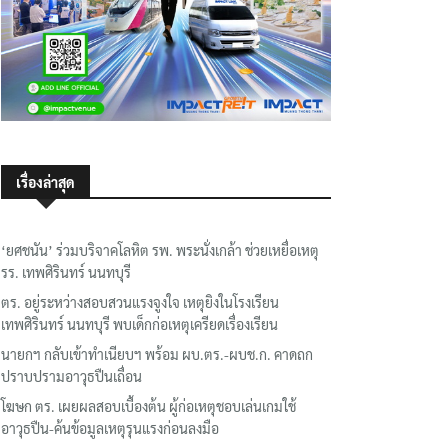
เรื่องล่าสุด
‘ยศชนัน’ ร่วมบริจาคโลหิต รพ. พระนั่งเกล้า ช่วยเหยื่อเหตุ
รร. เทพศิรินทร์ นนทบุรี
ตร. อยู่ระหว่างสอบสวนแรงจูงใจ เหตุยิงในโรงเรียน
เทพศิรินทร์ นนทบุรี พบเด็กก่อเหตุเครียดเรื่องเรียน
นายกฯ กลับเข้าทำเนียบฯ พร้อม ผบ.ตร.-ผบช.ก. คาดถก
ปราบปรามอาวุธปืนเถื่อน
โฆษก ตร. เผยผลสอบเบื้องต้น ผู้ก่อเหตุชอบเล่นเกมใช้
อาวุธปืน-ค้นข้อมูลเหตุรุนแรงก่อนลงมือ