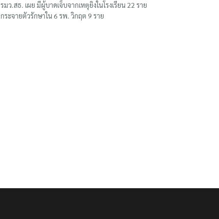
รมว.สธ. เผย มีผู้บาดเจ็บจากเหตุยิงในโรงเรียน 22 ราย
กระจายตัวรักษาใน 6 รพ. วิกฤต 9 ราย