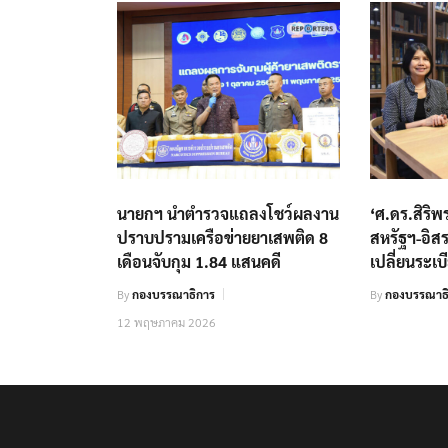
นายกฯ นำตำรวจแถลงโชว์ผลงาน
‘ศ.ดร.สิริ
ปราบปรามเครือข่ายยาเสพติด 8
สหรัฐฯ-อิสร
เดือนจับกุม 1.84 แสนคดี
เปลี่ยนระเ
By
กองบรรณาธิการ
By
กองบรรณาธ
12 พฤษภาคม 2026