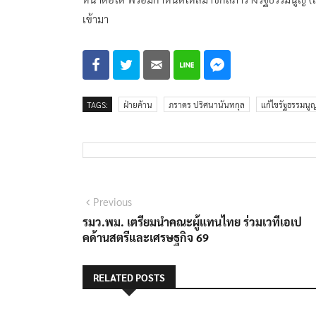
เข้ามา
TAGS:
ฝ่ายค้าน
ภราดร ปริศนานันทกุล
แก้ไขรัฐธรรมนู
แนะแนว
Previous
Previous
post:
รมว.พม. เตรียมนำคณะผู้แทนไทย ร่วมเวทีเอเป
เรื่อง
คด้านสตรีและเศรษฐกิจ 69
RELATED POSTS