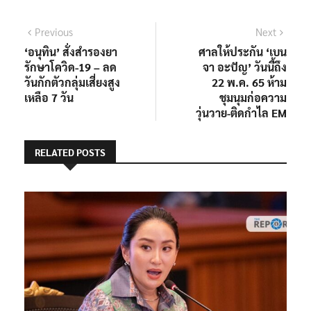
แนะแนว
Previous
Next
Previous
Next
post:
post:
‘อนุทิน’ สั่งสำรองยา
ศาลให้ประกัน ‘เบน
เรื่อง
รักษาโควิด-19 – ลด
จา อะปัญ’ วันนี้ถึง
วันกักตัวกลุ่มเสี่ยงสูง
22 พ.ค. 65 ห้าม
เหลือ 7 วัน
ชุมนุมก่อความ
วุ่นวาย-ติดกำไล EM
RELATED POSTS