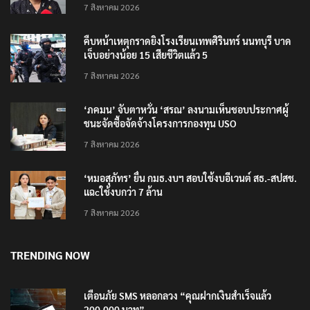
7 สิงหาคม 2026
คืบหน้าเหตุกราดยิงโรงเรียนเทพศิรินทร์ นนทบุรี บาด
เจ็บอย่างน้อย 15 เสียชีวิตแล้ว 5
7 สิงหาคม 2026
‘ภคมน’ จับตาหวั่น ‘สรณ’ ลงนามเห็นชอบประกาศผู้
ชนะจัดซื้อจัดจ้างโครงการกองทุน USO
7 สิงหาคม 2026
‘หมอสุภัทร’ ยื่น กมธ.งบฯ สอบใช้งบอีเวนต์ สธ.-สปสช.
แฉcใช้งบกว่า 7 ล้าน
7 สิงหาคม 2026
TRENDING NOW
เตือนภัย SMS หลอกลวง “คุณฝากเงินสำเร็จแล้ว
200,000 บาท”