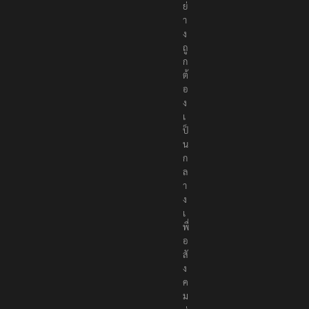
ย่
า
ง
ถู
ก
ต้
อ
ง
เ
ป็
น
ก
ล
า
ง
เ
พื่
อ
สั
ง
ค
ม