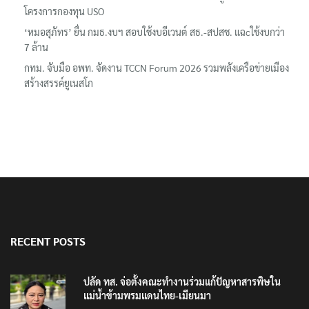
โครงการกองทุน USO
‘หมอสุภัทร’ ยื่น กมธ.งบฯ สอบใช้งบอีเวนต์ สธ.-สปสช. แฉcใช้งบกว่า
7 ล้าน
กทม. จับมือ อพท. จัดงาน TCCN Forum 2026 รวมพลังเครือข่ายเมือง
สร้างสรรค์ยูเนสโก
RECENT POSTS
ปลัด ทส. จ่อตั้งคณะทำงานร่วมแก้ปัญหาสารพิษใน
แม่น้ำข้ามพรมแดนไทย-เมียนมา