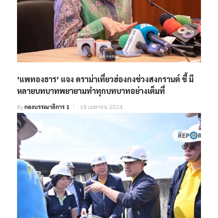
‘แพทองธาร‘ แจง ดราม่าเที่ยวฮ่องกงช่วงสงกรานต์ ชี้ มี
หลายบทบาทพยายามทำทุกบทบาทอย่างเต็มที่
By
กองบรรณาธิการ 1
19 เมษายน 2024