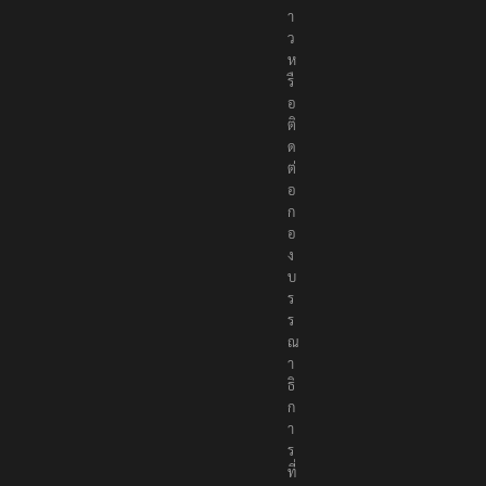
า
ว
ห
รื
อ
ติ
ด
ต่
อ
ก
อ
ง
บ
ร
ร
ณ
า
ธิ
ก
า
ร
ที่