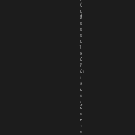
ป็
น
สื่
อ
อ
อ
น
ไ
ล
น์
ที่
นำ
เ
ส
น
อ
เ
นื้
อ
ห
า
อ