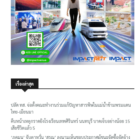
เรื่องล่าสุด
ปลัด ทส. จ่อตั้งคณะทำงานร่วมแก้ปัญหาสารพิษในแม่น้ำข้ามพรมแดน
ไทย-เมียนมา
คืบหน้าเหตุกราดยิงโรงเรียนเทพศิรินทร์ นนทบุรี บาดเจ็บอย่างน้อย 15
เสียชีวิตแล้ว 5
‘ภคมน’ จับตาหวั่น ‘สรณ’ ลงนามเห็นชอบประกาศผู้ชนะจัดซื้อจัดจ้าง