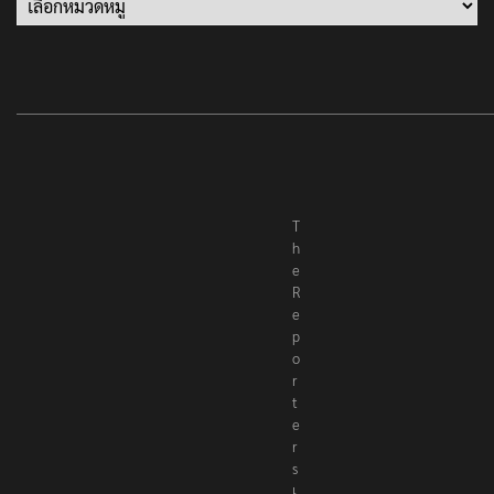
T
h
e
R
e
p
o
r
t
e
r
s
เ