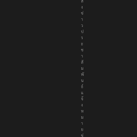
ส่
ง
ข่
า
ว
ป
ร
ะ
ช
า
สั
ม
พั
น
ธ์
แ
จ้
ง
ห
ม
า
ย
ข่