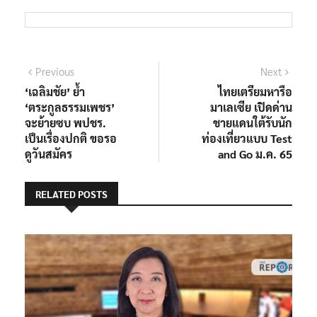
แนะแนว
Previous
Next
Previous
Next
post:
post:
‘เฉลิมชัย’ ย้ำ
ไทยเตรียมหารือ
เรื่อง
‘ตระกูลธรรมเพชร’
มาเลเซีย เปิดด่าน
จะย้ายซบ พปชร.
ชายแดนใต้รับนัก
เป็นเรื่องปกติ ขอรอ
ท่องเที่ยวแบบ Test
ดูวันสมัคร
and Go ม.ค. 65
RELATED POSTS