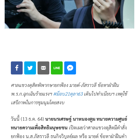
ศาลแขวงดุสิตพิพากษายกฟ้อง มายด์-ภัสราวลี ข้อหาฝ่าฝืน
พ.ร.ก.ฉุกเฉินร้ายแรงฯ
#ม็อบ21ตุลา63
เดินไปทำเนียบฯ เหตุใช้
เสรีภาพในการชุมนุมโดยสงบ
วันนี้ (13 ธ.ค. 64)
นายนรเศรษฐ์ นาหนองตูม ทนายความศูนย์
ทนายความเพื่อสิทธิมนุษยชน
เปิดเผยว่าศาลแขวงดุสิตมีคำสั่ง
ยกฟ้อง น.ส.ภัสราวลี ธนกิจวิบูลย์ผล หรือ มายด์ ข้อหาฝ่าฝืนคำ