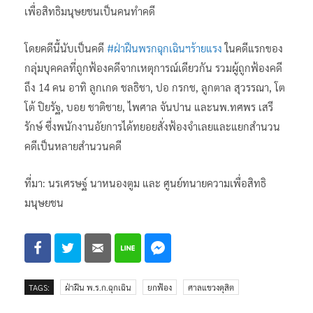
เพื่อสิทธิมนุษยชนเป็นคนทำคดี
โดยคดีนี้นับเป็นคดี
#ฝ่าฝืนพรกฉุกเฉินฯร้ายแรง
ในคดีแรกของ
กลุ่มบุคคลที่ถูกฟ้องคดีจากเหตุการณ์เดียวกัน รวมผู้ถูกฟ้องคดี
ถึง 14 คน อาทิ ลูกเกด ชลธิชา, ปอ กรกช, ลูกตาล สุวรรณา, โต
โต้ ปิยรัฐ, บอย ชาติชาย, ไพศาล จันปาน และนพ.ทศพร เสรี
รักษ์ ซึ่งพนักงานอัยการได้ทยอยสั่งฟ้องจำเลยและแยกสำนวน
คดีเป็นหลายสำนวนคดี
ที่มา: นรเศรษฐ์ นาหนองตูม และ ศูนย์ทนายความเพื่อสิทธิ
มนุษยชน
TAGS:
ฝ่าฝืน พ.ร.ก.ฉุกเฉิน
ยกฟ้อง
ศาลแขวงดุสิต