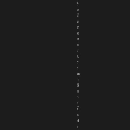
รื
อ
ติ
ด
ต่
อ
ก
อ
ง
บ
ร
ร
ณ
า
ธิ
ก
า
ร
ที่
e
d
i