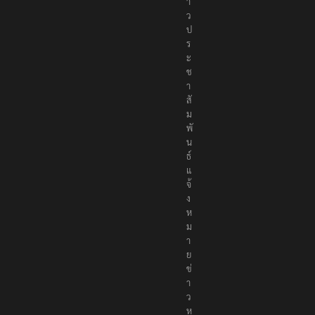
า
ว
ป
ร
ะ
ช
า
สั
ม
พั
น
ธ์
แ
จ้
ง
ห
ม
า
ย
ข่
า
ว
ห