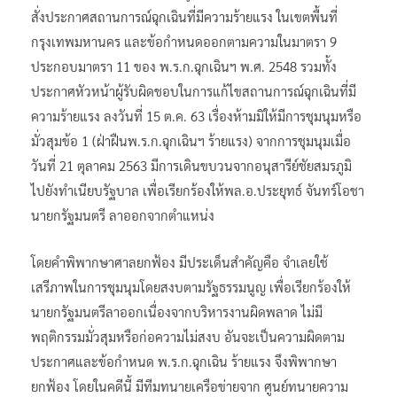
สั่งประกาศสถานการณ์ฉุกเฉินที่มีความร้ายแรง ในเขตพื้นที่
กรุงเทพมหานคร และข้อกำหนดออกตามความในมาตรา 9
ประกอบมาตรา 11 ของ พ.ร.ก.ฉุกเฉินฯ พ.ศ. 2548 รวมทั้ง
ประกาศหัวหน้าผู้รับผิดชอบในการแก้ไขสถานการณ์ฉุกเฉินที่มี
ความร้ายแรง ลงวันที่ 15 ต.ค. 63 เรื่องห้ามมิให้มีการชุมนุมหรือ
มั่วสุมข้อ 1 (ฝ่าฝืนพ.ร.ก.ฉุกเฉินฯ ร้ายแรง) จากการชุมนุมเมื่อ
วันที่ 21 ตุลาคม 2563 มีการเดินขบวนจากอนุสารีย์ชัยสมรภูมิ
ไปยังทำเนียบรัฐบาล เพื่อเรียกร้องให้พล.อ.ประยุทธ์ จันทร์โอชา
นายกรัฐมนตรี ลาออกจากตำแหน่ง
โดยคำพิพากษาศาลยกฟ้อง มีประเด็นสำคัญคือ จำเลยใช้
เสรีภาพในการชุมนุมโดยสงบตามรัฐธรรมนูญ เพื่อเรียกร้องให้
นายกรัฐมนตรีลาออกเนื่องจากบริหารงานผิดพลาด ไม่มี
พฤติกรรมมั่วสุมหรือก่อความไม่สงบ อันจะเป็นความผิดตาม
ประกาศและข้อกำหนด พ.ร.ก.ฉุกเฉิน ร้ายแรง จึงพิพากษา
ยกฟ้อง โดยในคดีนี้ มีทีมทนายเครือข่ายจาก ศูนย์ทนายความ