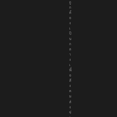
ถู
ก
ต้
อ
ง
เ
ป็
น
ก
ล
า
ง
เ
พื่
อ
สั
ง
ค
ม
ส่
ง
ข่