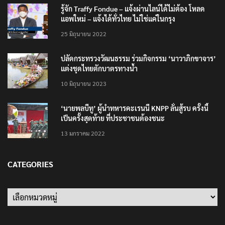
รู้จัก Traffy Fondue – แจ้งผ่านไลน์ได้ไม่ต้อง โหลด
แอพใหม่ – แจ้งได้ทั่วไทย ไม่ใช่แค่ในกรุง
25 มิถุนายน 2022
ปลัดกระทรวงวัฒนธรรม ร่วมกิจกรรม ‘นาวาภิกขาจาร’
แต่งชุดไทยตักบาตรทางน้ำ
10 มิถุนายน 2023
‘นายพลบีทู’ ผู้นำทหารคะเรนนี KNPP ลั่นสู้รบ ครั้งนี้
เป็นครั้งสุดท้าย ที่ประชาชนต้องชนะ
13 มกราคม 2022
CATEGORIES
Categories