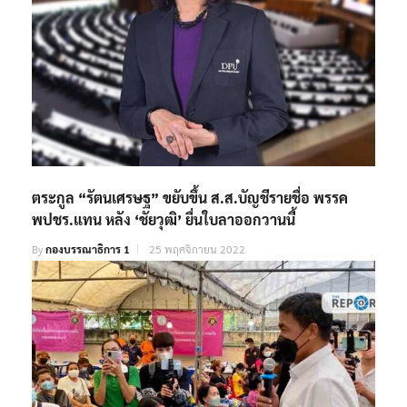
ตระกูล “รัตนเศรษฐ” ขยับขึ้น ส.ส.บัญชีรายชื่อ พรรค
พปชร.แทน หลัง ‘ชัยวุฒิ’ ยื่นใบลาออกวานนี้
By
กองบรรณาธิการ 1
25 พฤศจิกายน 2022