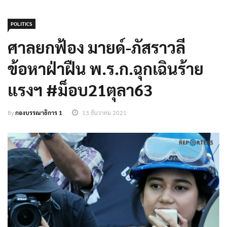
POLITICS
ศาลยกฟ้อง มายด์-ภัสราวลี
ข้อหาฝ่าฝืน พ.ร.ก.ฉุกเฉินร้าย
แรงฯ #ม็อบ21ตุลา63
By
กองบรรณาธิการ 1
13 ธันวาคม 2021