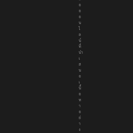
อ
อ
อ
น
ไ
ล
น์
ที่
นำ
เ
ส
น
อ
เ
นื้
อ
ห
า
อ
ย่
า
ง