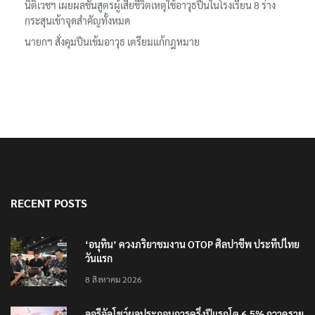
นิติเวชฯ เผยผลชันสูตรผู้เสียชีวิตเหตุใช้อาวุธปืนในโรงเรียน 8 ร่าง
กระสุนเข้าจุดสำคัญทั้งหมด
นายกฯ สั่งคุมปืนเข้มอาวุธ เตรียมแก้กฎหมาย
RECENT POSTS
‘อนุทิน’ ควงภริยาชมงาน OTOP ศิลปาชีพ ประทีปไทย
วันแรก
8 สิงหาคม 2026
ลอรีอัลโชว์ผลประกอบการครึ่งปีแรกโต 6.5% กวาดราย