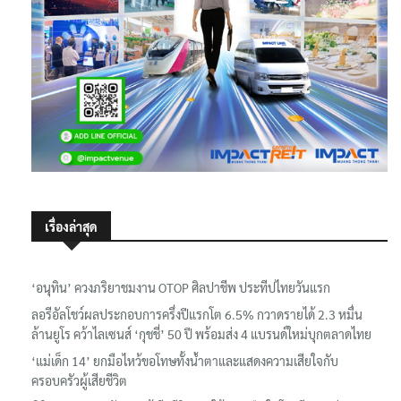
เรื่องล่าสุด
‘อนุทิน’ ควงภริยาชมงาน OTOP ศิลปาชีพ ประทีปไทยวันแรก
ลอรีอัลโชว์ผลประกอบการครึ่งปีแรกโต 6.5% กวาดรายได้ 2.3 หมื่น
ล้านยูโร คว้าไลเซนส์ ‘กุชชี่’ 50 ปี พร้อมส่ง 4 แบรนด์ใหม่บุกตลาดไทย
‘แม่เด็ก 14’ ยกมือไหว้ขอโทษทั้งน้ำตาและแสดงความเสียใจกับ
ครอบครัวผู้เสียชีวิต