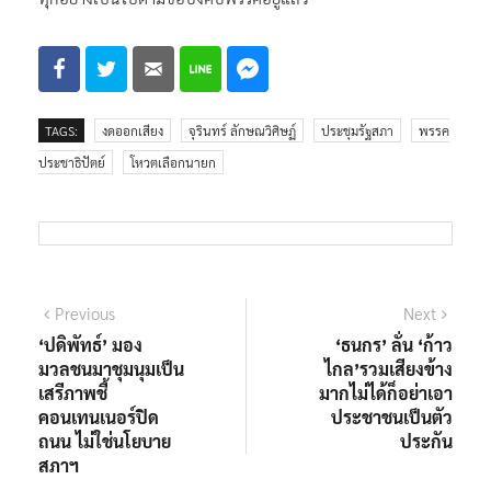
TAGS:
งดออกเสียง
จุรินทร์ ลักษณวิศิษฏ์
ประชุมรัฐสภา
พรรค
ประชาธิปัตย์
โหวตเลือกนายก
แนะแนว
Previous
Next
Previous
Next
post:
post:
‘ปดิพัทธ์’ มอง
‘ธนกร’ ลั่น ‘ก้าว
เรื่อง
มวลชนมาชุมนุมเป็น
ไกล’รวมเสียงข้าง
เสรีภาพชี้
มากไม่ได้ก็อย่าเอา
คอนเทนเนอร์ปิด
ประชาชนเป็นตัว
ถนน ไม่ใช่นโยบาย
ประกัน
สภาฯ