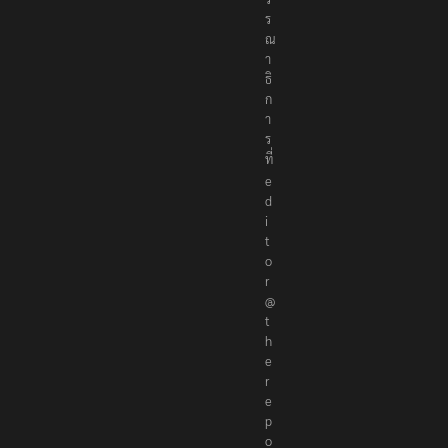
ร
ณ
า
ธิ
ก
า
ร
ที่
e
d
i
t
o
r
@
t
h
e
r
e
p
o