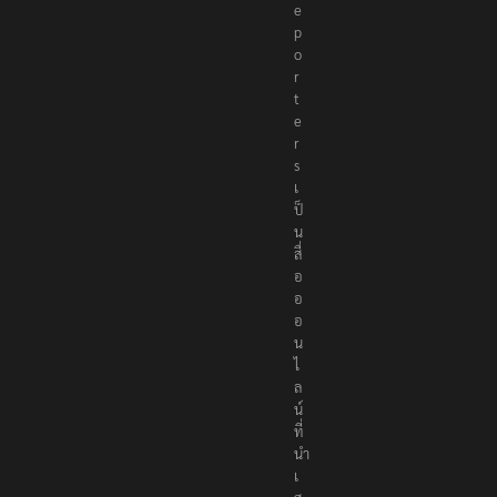
e
p
o
r
t
e
r
s
เ
ป็
น
สื่
อ
อ
อ
น
ไ
ล
น์
ที่
นำ
เ