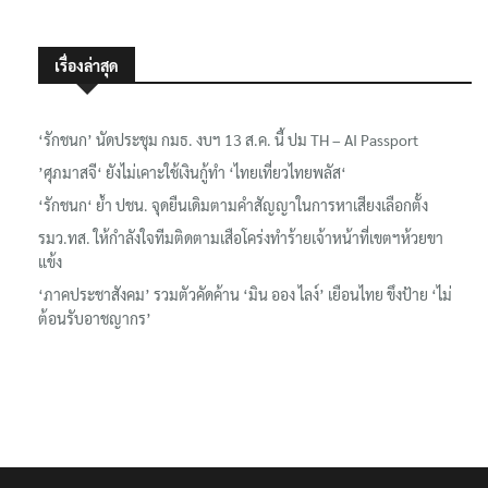
เรื่องล่าสุด
‘รักชนก’ นัดประชุม กมธ. งบฯ 13 ส.ค. นี้ ปม TH – AI Passport
’ศุภมาสจี‘ ยังไม่เคาะใช้เงินกู้ทำ ‘ไทยเที่ยวไทยพลัส‘
‘รักชนก‘ ย้ำ ปชน. จุดยืนเดิมตามคำสัญญาในการหาเสียงเลือกตั้ง
รมว.ทส. ให้กำลังใจทีมติดตามเสือโคร่งทำร้ายเจ้าหน้าที่เขตฯห้วยขา
แข้ง
‘ภาคประชาสังคม’ รวมตัวคัดค้าน ‘มิน ออง ไลง์’ เยือนไทย ขึงป้าย ‘ไม่
ต้อนรับอาชญากร’