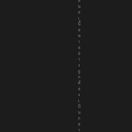
ส
น
อ
เ
นื้
อ
ห
า
อ
ย่
า
ง
ถู
ก
ต้
อ
ง
เ
ป็
น
ก
ล
า