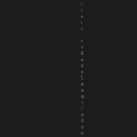
r
t
e
r
s
.
c
o
ติ
ด
ต่
อ
โ
ฆ
ษ
ณ
า
/
ส
นั
บ
ส