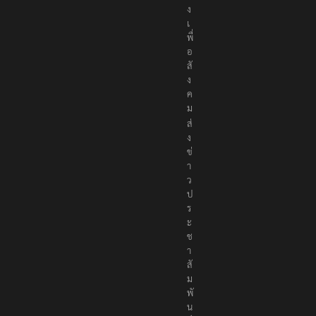
ง
เ
พื่
อ
สั
ง
ค
ม
ส่
ง
ข่
า
ว
ป
ร
ะ
ช
า
สั
ม
พั
น