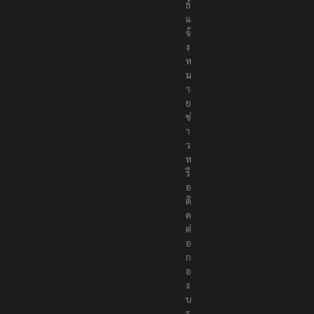
ธ์
แ
จ้
ง
ห
ม
า
ย
ข่
า
ว
ห
รื
อ
ติ
ด
ต่
อ
ก
อ
ง
บ
ร