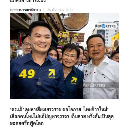
แกล้งทางการเมือง
By
กองบรรณาธิการ 1
30 กันยายน 2022
‘ดร.เอ้’ ลุยหาเสียงเยาวราช ขอโอกาส ‘ไทยก้าวใหม่’
เลือกคนใหม่ไปแก้ปัญหาจราจร-เก็บส่วย หวังดันเป็นสุด
ยอดสตรีทฟู้ดโลก