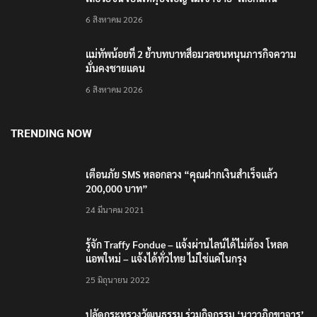
RECENT POSTS
รมว.ทส. ให้กำลังใจทีมติดตามเสือโคร่งทำร้ายเจ้าหน้า
ที่เขตฯห้วยขาแข้ง
6 สิงหาคม 2026
‘ภาคประชาสังคม’ รวมตัวคัดค้าน ‘มิน ออง ไลง์’ เยือน
ไทย ขึงป้าย ‘ไม่ต้อนรับอาชญากร’
6 สิงหาคม 2026
กรมอุทยานฯ ชี้ เสือโคร่งทำร้าย จนท.ห้วยขาแข้งเป็นลูก
เสือวัยซน เป็นเหตุบังเอิญ ไม่เข้าข่าย ‘เสือกินคน’