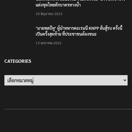
6 สิงหาคม 2026
แม่ทัพน้อยที่ 2 ย้ำบทบาทสื่อมวลชนหนุนภารกิจความ
มั่นคงชายแดน
6 สิงหาคม 2026
TRENDING NOW
เตือนภัย SMS หลอกลวง “คุณฝากเงินสำเร็จแล้ว
200,000 บาท”
24 มีนาคม 2021
รู้จัก Traffy Fondue – แจ้งผ่านไลน์ได้ไม่ต้อง โหลด
แอพใหม่ – แจ้งได้ทั่วไทย ไม่ใช่แค่ในกรุง
25 มิถุนายน 2022
ปลัดกระทรวงวัฒนธรรม ร่วมกิจกรรม ‘นาวาภิกขาจาร’