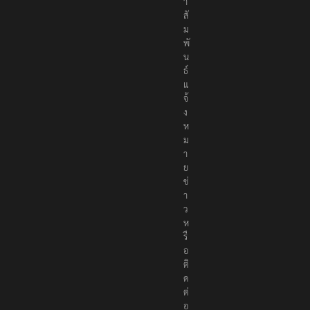
ป็
น
ก
ล
า
ง
เ
พื่
อ
สั
ง
ค
ม
ส่
ง
ข่
า
ว
ป
ร
ะ
ช
า