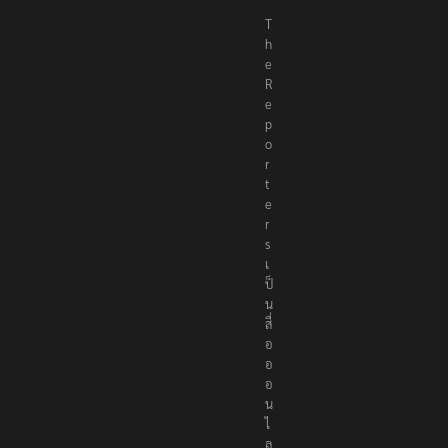
แต่งชุดไทยตักบาตรทางน้ำ
10 มิถุนายน 2023
‘นายพลบีทู’ ผู้นำทหารคะเรนนี KNPP ลั่นสู้รบ ครั้งนี้
เป็นครั้งสุดท้าย ที่ประชาชนต้องชนะ
13 มกราคม 2022
CATEGORIES
Categories