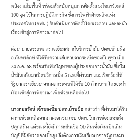
พลังงานในพื้นที่ พร้อมสั่งสนับสนุนการติดตั้งแผงโซลาร์เซลล์
100 จุด ใช้ในการปฏิบัติภารกิจ ซึ่งการไฟฟ้าฝ่ายผลิตแห่ง
ประเทศไทย (กฟผ.) รับดำเนินการติดตั้งโดยเร่งด่วน และจะนำ
เรื่องเข้าสู่การพิจารณาต่อไป
ต่อมานายอรรถพลตรวจเยี่ยมสถานีบริการน้ำมัน ปตท.บ้านผือ
อ.กันทรลักษ์ ที่ได้รับความเสียหายจากระเบิดของกัมพูชา เมื่อ
24 ก.ค. 68 พร้อมรับฟังปัญหาของผู้ประกอบการน้ำมัน ซึ่งปั๊ม
น้ำมันกลับมาเปิดบริการเมื่อ 5 ก.ย.ที่ผ่านมา และเรียกร้องให้
รัฐบาลเร่งเยียวยาจากผลกระทบที่ได้รับ 10 ล้านบาท โดยจะนำ
เรื่องเข้าสู่การพิจารณาเพื่อช่วยเหลือต่อไป
นางกมลรัตน์ เจ้าของปั๊ม ปตท.บ้านผือ
กล่าวว่า ​ที่ผ่านมาได้รับ
ความช่วยเหลือจากภาคเอกชน เช่น ปตท. ในการซ่อมแซมสิ่ง
ปลูกสร้าง​ แต่ขณะนี้ยังมีภาระสินเชื่อ OD สินเชื่อเงินเบิกเกิน
บัญชีที่มีอัตราดอกเบี้ยสูง ​จึงต้องการเงินเยียวยาจากรัฐบาลมา