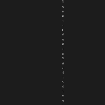
น์
ที่
นำ
เ
ส
น
อ
เ
นื้
อ
ห
า
อ
ย่
า
ง
ถู
ก
ต้
อ
ง
เ