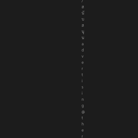
e
r
e
p
o
r
t
e
r
s
.
c
o
ติ
ด
ต่
อ
โ
ฆ
ษ
ณ
า
/