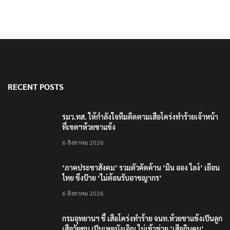
เรื่องล่าสุด
รมว.ทส. ให้กำลังใจทีมติดตามเสือโคร่งทำร้ายเจ้าหน้าที่เขตฯห้วยขา
แข้ง
‘ภาคประชาสังคม’ รวมตัวคัดค้าน ‘มิน ออง ไลง์’ เยือนไทย ขึงป้าย ‘ไม่
ต้อนรับอาชญากร’
กรมอุทยานฯ ชี้ เสือโคร่งทำร้าย จนท.ห้วยขาแข้งเป็นลูกเสือวัยซน เป็น
เหตุบังเอิญ ไม่เข้าข่าย ‘เสือกินคน’
แม่ทัพน้อยที่ 2 ย้ำบทบาทสื่อมวลชนหนุนภารกิจความมั่นคงชายแดน
โฆษก ทบ. ย้ำ ชายแดนไทย–กัมพูชา ยังปกติ ยัน ไทยเฝ้าระวังเตรียม
พร้อมตลอด 24 ชม.