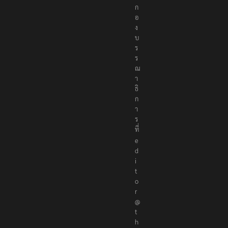
สั
ม
พั
น
ธ์
แ
จ้
ง
ห
ม
า
ย
ข่
า
ว
ห
รื
อ
ติ
ด
ต่
อ