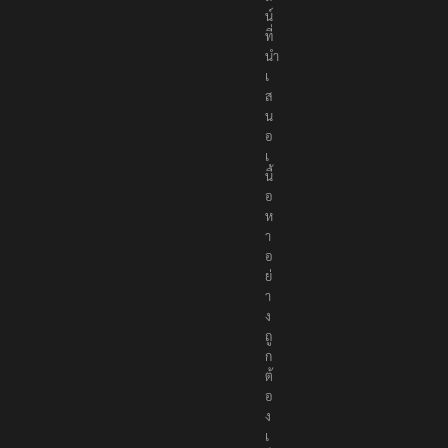
T
h
e
R
e
p
o
r
t
e
r
s
เ
ป็
น
สื่
อ
อ
อ
น
ไ
ล