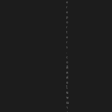
ก
อ
ง
บ
ร
ร
ณ
า
ธิ
ก
า
ร
ที่
e
d
i
t
o
r
@
t
h