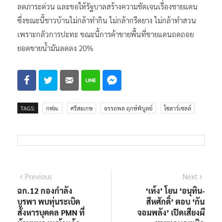
ลดภาระด่วน​ และขอให้รัฐบาลสร้างความชัดเจนเรื่องชายแดน
ซึ่งขณะนี้ชาวบ้านไม่กล้าทำกิน ไม่กล้ากรีดยาง ไม่กล้าทำสวน
เพราะกลัวการปะทะ ขณะนี้การค้าขายพื้นที่ชายแดน​ถดถอย
ยอดขายน้ำมันลดลง 20%
TAGS:
กฟผ.
ศรีสะเกษ
อรรถพล ฤกษ์พิบูลย์
โซลาร์เซลล์
แนะแนว
Previous
Next
Previous
Next
post:
post:
ฉก.12 กองกำลัง
‘เท้ง’ โยน ‘อนุทิน-
เรื่อง
บูรพา พบทุ่นระเบิด
สีหศักดิ์’ ตอบ ‘กัน
สังหารบุคคล PMN ที่
จอมพลัง’ เปิดเสียงผี