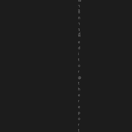
า
ธิ
ก
า
ร
ที่
e
d
i
t
o
r
@
t
h
e
r
e
p
o
r
t