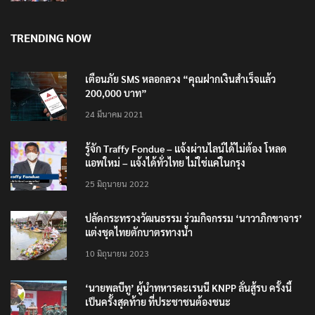
TRENDING NOW
เตือนภัย SMS หลอกลวง “คุณฝากเงินสำเร็จแล้ว
200,000 บาท”
24 มีนาคม 2021
รู้จัก Traffy Fondue – แจ้งผ่านไลน์ได้ไม่ต้อง โหลด
แอพใหม่ – แจ้งได้ทั่วไทย ไม่ใช่แค่ในกรุง
25 มิถุนายน 2022
ปลัดกระทรวงวัฒนธรรม ร่วมกิจกรรม ‘นาวาภิกขาจาร’
แต่งชุดไทยตักบาตรทางน้ำ
10 มิถุนายน 2023
‘นายพลบีทู’ ผู้นำทหารคะเรนนี KNPP ลั่นสู้รบ ครั้งนี้
เป็นครั้งสุดท้าย ที่ประชาชนต้องชนะ