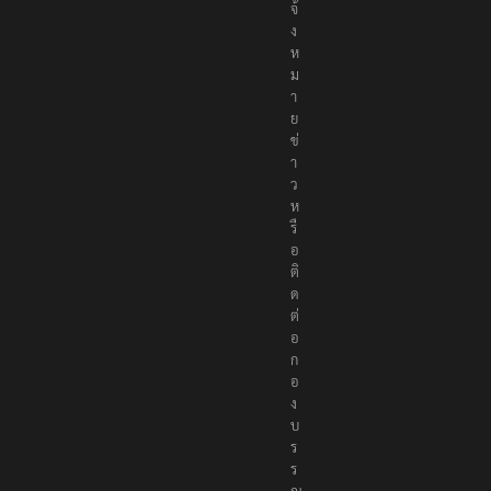
จ้
ง
ห
ม
า
ย
ข่
า
ว
ห
รื
อ
ติ
ด
ต่
อ
ก
อ
ง
บ
ร
ร
ณ