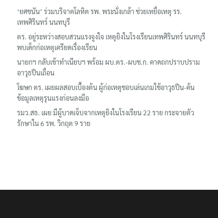
‘ยศชนัน’ ร่วมบริจาคโลหิต รพ. พระนั่งเกล้า ช่วยเหยื่อเหตุ รร.
เทพศิรินทร์ นนทบุรี
ตร. อยู่ระหว่างสอบสวนแรงจูงใจ เหตุยิงในโรงเรียนเทพศิรินทร์ นนทบุรี
พบเด็กก่อเหตุเครียดเรื่องเรียน
นายกฯ กลับเข้าทำเนียบฯ พร้อม ผบ.ตร.-ผบช.ก. คาดถกปราบปราม
อาวุธปืนเถื่อน
โฆษก ตร. เผยผลสอบเบื้องต้น ผู้ก่อเหตุชอบเล่นเกมใช้อาวุธปืน-ค้น
ข้อมูลเหตุรุนแรงก่อนลงมือ
รมว.สธ. เผย มีผู้บาดเจ็บจากเหตุยิงในโรงเรียน 22 ราย กระจายตัว
รักษาใน 6 รพ. วิกฤต 9 ราย