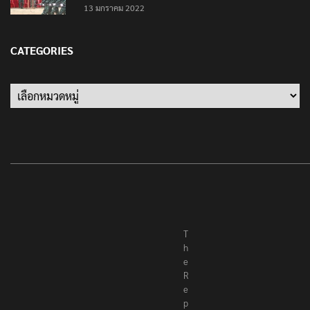
13 มกราคม 2022
CATEGORIES
Categories
T
h
e
R
e
p