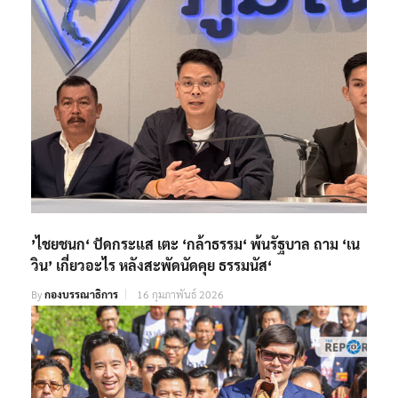
’ไชยชนก‘ ปัดกระแส เตะ ‘กล้าธรรม‘ พ้นรัฐบาล ถาม ‘เน
วิน’ เกี่ยวอะไร หลังสะพัดนัดคุย ธรรมนัส‘
By
กองบรรณาธิการ
16 กุมภาพันธ์ 2026