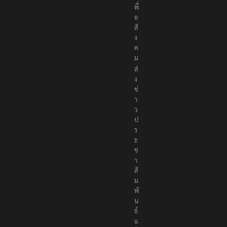
พื่
อ
สั
ง
ค
ม
ส่
ง
ข่
า
ว
ป
ร
ะ
ช
า
สั
ม
พั
น
ธ์
แ