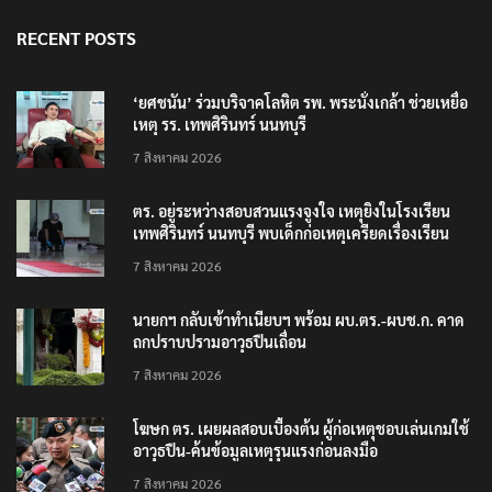
RECENT POSTS
‘ยศชนัน’ ร่วมบริจาคโลหิต รพ. พระนั่งเกล้า ช่วยเหยื่อ
เหตุ รร. เทพศิรินทร์ นนทบุรี
7 สิงหาคม 2026
ตร. อยู่ระหว่างสอบสวนแรงจูงใจ เหตุยิงในโรงเรียน
เทพศิรินทร์ นนทบุรี พบเด็กก่อเหตุเครียดเรื่องเรียน
7 สิงหาคม 2026
นายกฯ กลับเข้าทำเนียบฯ พร้อม ผบ.ตร.-ผบช.ก. คาด
ถกปราบปรามอาวุธปืนเถื่อน
7 สิงหาคม 2026
โฆษก ตร. เผยผลสอบเบื้องต้น ผู้ก่อเหตุชอบเล่นเกมใช้
อาวุธปืน-ค้นข้อมูลเหตุรุนแรงก่อนลงมือ
7 สิงหาคม 2026