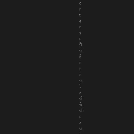
o
r
t
e
r
s
เ
ป็
น
สื่
อ
อ
อ
น
ไ
ล
น์
ที่
นำ
เ
ส
น