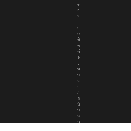
e
r
s
.
c
o
ติ
ด
ต่
อ
โ
ฆ
ษ
ณ
า
/
ส
นั
บ
ส
นุ
น