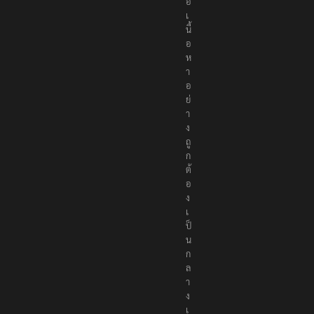
อ
เ
นื้
อ
ห
า
อ
ย่
า
ง
ถู
ก
ต้
อ
ง
เ
ป็
น
ก
ล
า
ง
เ