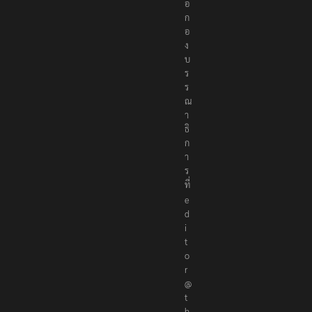
อ
ก
อ
ง
บ
ร
ร
ณ
า
ธิ
ก
า
ร
ที่
e
d
i
t
o
r
@
t
h