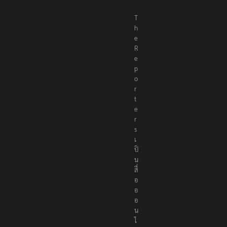
T
h
e
R
e
p
o
r
t
e
r
s
เ
ป็
น
สื่
อ
อ
อ
น
ไ