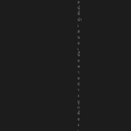
ล
น์
ที่
นำ
เ
ส
น
อ
เ
นื้
อ
ห
า
อ
ย่
า
ง
ถู
ก
ต้
อ
ง
เ