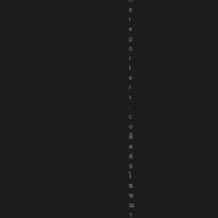
e
r
e
p
o
r
t
e
r
s
.
c
o
ติ
ด
ต่
อ
โ
ฆ
ษ
ณ
า