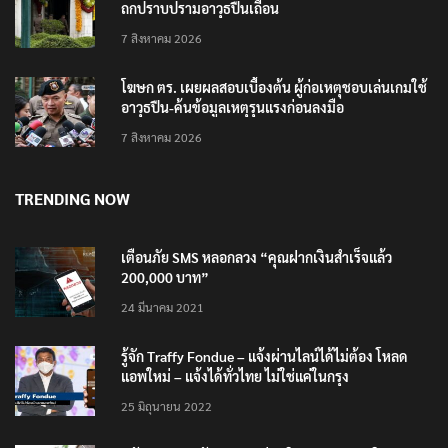
ถกปราบปรามอาวุธปืนเถื่อน
7 สิงหาคม 2026
โฆษก ตร. เผยผลสอบเบื้องต้น ผู้ก่อเหตุชอบเล่นเกมใช้
อาวุธปืน-ค้นข้อมูลเหตุรุนแรงก่อนลงมือ
7 สิงหาคม 2026
TRENDING NOW
เตือนภัย SMS หลอกลวง “คุณฝากเงินสำเร็จแล้ว
200,000 บาท”
24 มีนาคม 2021
รู้จัก Traffy Fondue – แจ้งผ่านไลน์ได้ไม่ต้อง โหลด
แอพใหม่ – แจ้งได้ทั่วไทย ไม่ใช่แค่ในกรุง
25 มิถุนายน 2022