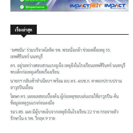
เรื่องล่าสุด
‘ยศชนัน’ ร่วมบริจาคโลหิต รพ. พระนั่งเกล้า ช่วยเหยื่อเหตุ รร.
เทพศิรินทร์ นนทบุรี
ตร. อยู่ระหว่างสอบสวนแรงจูงใจ เหตุยิงในโรงเรียนเทพศิรินทร์ นนทบุรี
พบเด็กก่อเหตุเครียดเรื่องเรียน
นายกฯ กลับเข้าทำเนียบฯ พร้อม ผบ.ตร.-ผบช.ก. คาดถกปราบปราม
อาวุธปืนเถื่อน
โฆษก ตร. เผยผลสอบเบื้องต้น ผู้ก่อเหตุชอบเล่นเกมใช้อาวุธปืน-ค้น
ข้อมูลเหตุรุนแรงก่อนลงมือ
รมว.สธ. เผย มีผู้บาดเจ็บจากเหตุยิงในโรงเรียน 22 ราย กระจายตัว
รักษาใน 6 รพ. วิกฤต 9 ราย