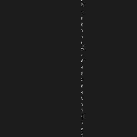
ป็
น
ก
ล
า
ง
เ
พื่
อ
สั
ง
ค
ม
ส่
ง
ข่
า
ว
ป
ร
ะ
ช