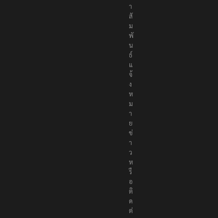
า
สั
ม
พั
น
ธ์
แ
จ้
ง
ห
ม
า
ย
ข่
า
ว
ห
รื
อ
ติ
ด
ต่