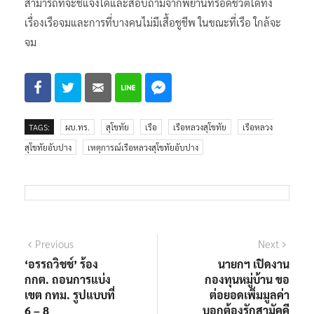
สามารถที่จะชี้แจงได้และสอบถามจากพยานที่รอดชีวิตได้ทั้ง
เรื่องเรือจมและการที่บางคนไม่มีเสื้อชูชีพ ในขณะที่เรือ ใกล้จะ
จม
TAGS:
ผบ.ทร.
สุโขทัย
เรือ
เรือหลวงสุโขทัย
เรือหลวง
สุโขทัยอับปาง
เหตุการณ์เรือหลวงสุโขทัยอับปาง​
แนะแนว
Previous
Next
Previous
Next
post:
post:
‘อรรถวิชช์’ ร้อง
นายกฯ เปิดงาน
เรื่อง
กกต. ถอนการแบ่ง
กองทุนหมู่บ้าน ขอ
เขต กทม. รูปแบบที่
ต่อยอดเพิ่มมูลค่า
6 – 8
บอกต้องรักสามัคคี