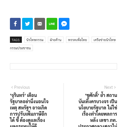
TAGS:
นิรโทษกรรม
ฝ่ายค้าน
พรรคเพื่อไทย
เครือข่ายนิรโทษ
กรรมประชาชน
แนะแนว
Previous
Next
Previous
Next
post:
post:
‘จุรินทร์’ เตือน
‘ชูศักดิ์’ ย้ำ สถาน
เรื่อง
รัฐบาลอย่านิ่งนอนใจ
บันเทิงครบวงจร เป็น
เหตุ สหรัฐฯ อาจเกิด
นโยบายรัฐบาล ไม่ใช่
การปรับเพิ่มภาษีอีก
เรื่องทำโดยพลการ
ได้ ชี้ ต้องดูแลเรื่อง
หลัง เลขา ภท.
ผลกระทบให้ดี
ประกาศกลางสภาไม่