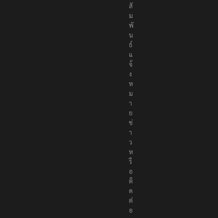
สั
ม
พั
น
ธ์
แ
จ้
ง
ห
ม
า
ย
ข่
า
ว
ห
รื
อ
ติ
ด
ต่
อ