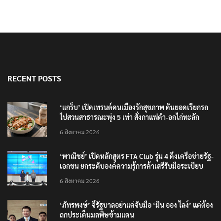
RECENT POSTS
‘แกร็บ’ เปิดเทรนด์คนเมืองรักสุขภาพ ดันยอดเรียกรถ
ไปสวนสาธารณะพุ่ง 5 เท่า สั่งกาแฟดำ-อกไก่ทะลัก
6 สิงหาคม 2026
‘พาณิชย์’ เปิดหลักสูตร FTA Club รุ่น 4 ดึงเครือข่ายรัฐ-
เอกชน ยกระดับองค์ความรู้การค้าเสรีรับมือระเบียบ
โลกใหม่
6 สิงหาคม 2026
‘ภัทรพงษ์’ จี้รัฐบาลอย่าแค่จับมือ ‘มิน ออง ไลง์’ แต่ต้อง
ถกประเด็นมลพิษข้ามแดน