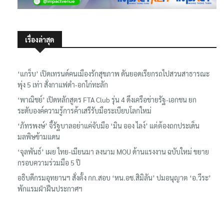
เรื่องล่าสุด
‘แกร็บ’ เปิดเทรนด์คนเมืองรักสุขภาพ ดันยอดเรียกรถไปสวนสาธารณะ
พุ่ง 5 เท่า สั่งกาแฟดำ-อกไก่ทะลัก
‘พาณิชย์’ เปิดหลักสูตร FTA Club รุ่น 4 ดึงเครือข่ายรัฐ-เอกชน ยก
ระดับองค์ความรู้การค้าเสรีรับมือระเบียบโลกใหม่
‘ภัทรพงษ์’ จี้รัฐบาลอย่าแค่จับมือ ‘มิน ออง ไลง์’ แต่ต้องถกประเด็น
มลพิษข้ามแดน
‘จุลพันธ์’ เผย ไทย-เมียนมา ลงนาม MOU ด้านแรงงาน ฉบับใหม่ ขยาย
กรอบความร่วมมือ 5 ปี
อธิบดีกรมอุทยานฯ​ สั่งตั้ง กก.สอบ ‘หน.อช.สิมิลัน’ ปมอนุญาต ‘อ.วีระ’
พักแรมฝ่าฝืนประกาศฯ