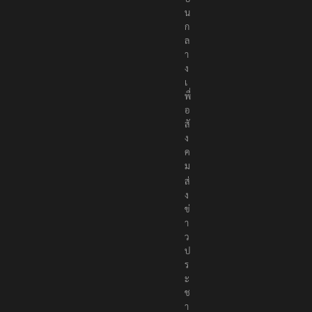
น
ก
ล
า
ง
เ
พื่
อ
สั
ง
ค
ม
ส่
ง
ข่
า
ว
ป
ร
ะ
ช
า