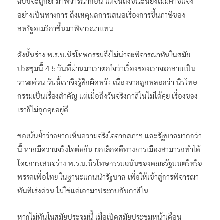
ฉบับจะถูกยกมาพิจารณาก่อน แต่จนถึงขณะนี้ยังไม่มีคำชี้แจง
อย่างเป็นทางการ ถึงเหตุผลการเสนอเรื่องการขึ้นภาษีของ
สหรัฐอเมริกาขึ้นมาพิจารณาแทน
ดังนั้นร่าง พ.ร.บ.นิรโทษกรรมจึงไม่น่าจะพิจารณาทันในสมัย
ประชุมนี้ 4-5 วันที่ผ่านมาเราตกใจว่าเรื่องของเราจะกลายเป็น
วาระด่วน วันนี้เราจึงรู้สึกผิดหวัง เนื่องจากถูกหลอกว่า นิรโทษ
กรรมเป็นเรื่องสำคัญ แต่เมื่อถึงวันจริงกาสิโนไม่ได้คุย เรื่องของ
เราก็ไม่ถูกคุยอยู่ดี
ขอเน้นย้ำว่าอยากเห็นความจริงใจจากสภาฯ และรัฐบาลมากกว่า
นี้ หากมีความจริงใจต่อกัน ยกเลิกคดีทางการเมืองสามารถทำได้
โดยการเสนอร่าง พ.ร.บ.นิรโทษกรรมฉบับของคณะรัฐมนตรีหรือ
พรรคเพื่อไทย ในฐานะแกนนำรัฐบาล เพื่อให้เข้าสู่การพิจารณา
ทันทีเร่งด่วน ไม่ใช่แค่เอามาประกบกับกาสิโน
หากไม่ทันในสมัยประชุมนี้ เมื่อเปิดสมัยประชุมหน้าเดือน