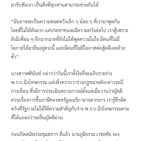
มารับฟังเรา เป็นสิ่งที่ทุกท่านสามารถช่วยกันได้
“มันอาจจะเป็นความหมดหวังเล็ก ๆ น้อย ๆ ที่เรามาพูดกัน
โดยที่ไม่ได้ดังมาก แต่ประชาชนจะมีความหวังต่อไป เราสู้เพราะ
ยังมีเพื่อน ๆ อีกมากมายที่ยังไม่ได้พูดความในใจ มีคนที่ไม่มี
โอกาสได้มายืนอยู่ตรงนี้ และมีคนที่ไม่มีโอกาสต่อสู้คดีเลยด้วย
ซ้ำ”
นางสาวศศินันท์ กล่าวว่าวันนี้เราตั้งใจที่จะอภิปรายร่าง
พ.ร.บ.นิรโทษกรรม แต่เพิ่งทราบว่าร่างกฎหมายดังกล่าวจะมี
การเลื่อน ซึ่งมีการประเมินสถานการณ์ตั้งแต่เมื่อวานว่าญัตติ
ด่วนเรื่องการขึ้นภาษีของสหรัฐอเมริกาอาจลากยาว เรารู้สึกผิด
หวังที่รัฐบาลไม่ได้ให้ความสำคัญกับร่าง พ.ร.บ.นิรโทษกรรมตาม
ที่ได้แถลงว่าจะยื่นญัตติด่วน
ก่อนปิดสมัยประชุมสภาฯ ที่แล้ว นายภูมิธรรม เวชยชัย รอง