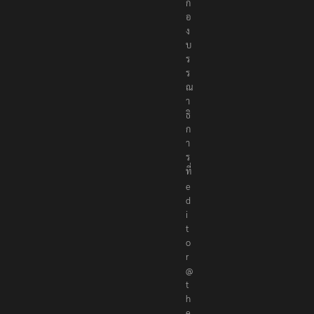
ก
อ
ง
บ
ร
ร
ณ
า
ธิ
ก
า
ร
ที่
e
d
i
t
o
r
@
t
h
e