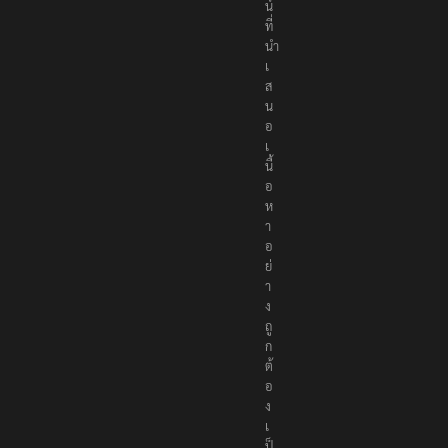
น์
ที่
นำ
เ
ส
น
อ
เ
นื้
อ
ห
า
อ
ย่
า
ง
ถู
ก
ต้
อ
ง
เ
ป็