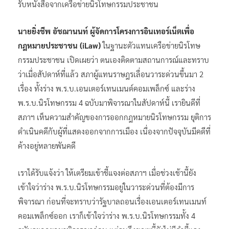
รับหนังสือจากเครือข่ายนิรโทษกรรมประชาชน
นายยิ่งชีพ อัชฌานนท์ ผู้จัดการโครงการอินเทอร์เน็ตเพื่อ
กฎหมายประชาชน (iLaw)
ในฐานะตัวแทนเครือข่ายนิรโทษ
กรรมประชาชน เปิดเผยว่า ตนเองติดตามสถานการณ์และทราบ
ว่าเมื่อสัปดาห์ที่แล้ว สภาผู้แทนราษฎรเลื่อนวาระด่วนขึ้นมา 2
เรื่อง ทั้งร่าง พ.ร.บ.เอนเตอร์เทนเมนต์คอมเพล็กซ์ และร่าง
พ.ร.บ.นิรโทษกรรม 4 ฉบับมาพิจารณาในสัปดาห์นี้ เรายินดีที่
สภาฯ เห็นความสำคัญของการออกกฎหมายนิรโทษกรรม ยุติการ
ดำเนินคดีกับผู้ที่แสดงออกจากการเมือง เนื่องจากปัจจุบันมีคดีที่
ค้างอยู่หลายพันคดี
เราได้รับแจ้งว่า ให้เตรียมเข้าชี้แจงต่อสภาฯ เมื่อช่วงเช้านี้ยัง
เข้าใจว่าร่าง พ.ร.บ.นิรโทษกรรมอยู่ในวาระด่วนที่ต้องมีการ
พิจารณา ก่อนที่จะทราบว่ารัฐบาลถอนเรื่องเอนเตอร์เทนเมนท์
คอมเพล็กซ์ออก เราก็เข้าใจว่าร่าง พ.ร.บ.นิรโทษกรรมทั้ง 4