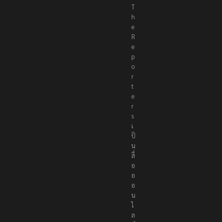
T
h
e
R
e
p
o
r
t
e
r
s
เ
ป็
น
สื่
อ
อ
อ
น
ไ
ล