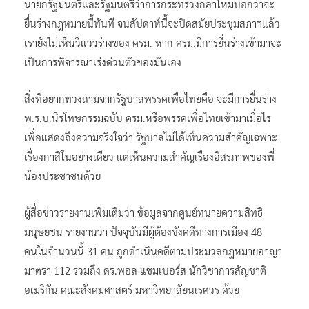
นายกรัฐมนตรีและรัฐมนตรีว่าการกระทรวงกลาโหมบอกว่าจะ
ยื่นร่างกฎหมายนี้ทันที จนสัปดาห์นี้จะปิดสมัยประชุมสภาฯแล้ว
เรายังไม่เห็นวี่แววร่างของ ครม. หาก ครม.มีการยื่นร่างเข้ามาจะ
เป็นการพิจารณาเร่งด่วนตัวของมันเอง
สิ่งที่อยากทวงถามจากรัฐบาลพรรคเพื่อไทยคือ จะมีการยื่นร่าง
พ.ร.บ.นิรโทษกรรมฉบับ ครม.หรือพรรคเพื่อไทยเข้ามาเมื่อไร
เพื่อแสดงถึงความจริงใจว่า รัฐบาลไม่ได้เห็นความสำคัญเฉพาะ
เรื่องกาสิโนอย่างเดียว แต่เห็นความสำคัญเรื่องอิสรภาพของพี่
น้องประชาชนด้วย
ผู้สื่อข่าวรายงานเพิ่มเติมว่า ข้อมูลจากศูนย์ทนายความสิทธิ
มนุษยชน รายงานว่า ปัจจุบันมีผู้ต้องขังคดีทางการเมือง 48
คนในจำนวนนี้ 31 คน ถูกดำเนินคดีตามประมวลกฎหมายอาญา
มาตรา 112 รวมถึง ดร.พอล แชมเบอร์ส นักวิชาการสัญชาติ
อเมริกัน คณะสังคมศาสตร์ มหาวิทยาลัยนเรศวร ด้วย