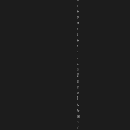
r
e
p
o
r
t
e
r
s
.
c
o
ติ
ด
ต่
อ
โ
ฆ
ษ
ณ
า
/