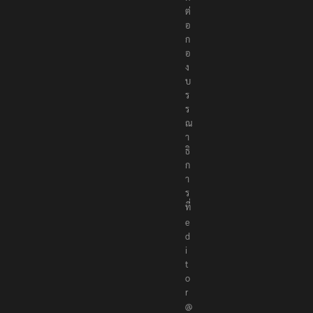
ต่
อ
ก
อ
ง
บ
ร
ร
ณ
า
ธิ
ก
า
ร
ที่
e
d
i
t
o
r
@