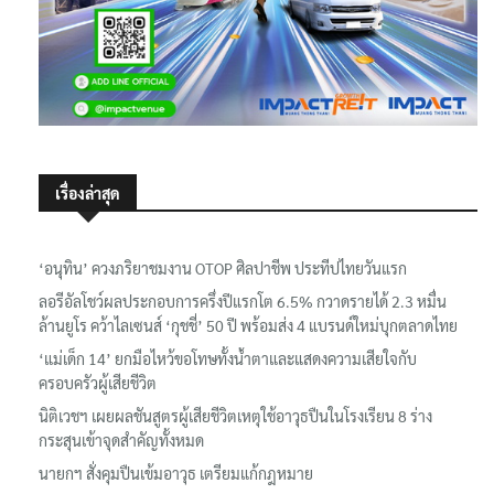
เรื่องล่าสุด
‘อนุทิน’ ควงภริยาชมงาน OTOP ศิลปาชีพ ประทีปไทยวันแรก
ลอรีอัลโชว์ผลประกอบการครึ่งปีแรกโต 6.5% กวาดรายได้ 2.3 หมื่น
ล้านยูโร คว้าไลเซนส์ ‘กุชชี่’ 50 ปี พร้อมส่ง 4 แบรนด์ใหม่บุกตลาดไทย
‘แม่เด็ก 14’ ยกมือไหว้ขอโทษทั้งน้ำตาและแสดงความเสียใจกับ
ครอบครัวผู้เสียชีวิต
นิติเวชฯ เผยผลชันสูตรผู้เสียชีวิตเหตุใช้อาวุธปืนในโรงเรียน 8 ร่าง
กระสุนเข้าจุดสำคัญทั้งหมด
นายกฯ สั่งคุมปืนเข้มอาวุธ เตรียมแก้กฎหมาย