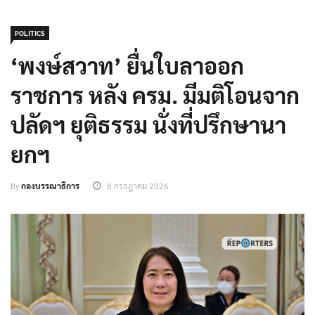
POLITICS
‘พงษ์สวาท’ ยื่นใบลาออก
ราชการ หลัง ครม. มีมติโอนจาก
ปลัดฯ ยุติธรรม นั่งที่ปรึกษานา
ยกฯ
By
กองบรรณาธิการ
8 กรกฎาคม 2026