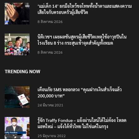
‘แม่เด็ก 14’ ยกมือไหว้ขอโทษทั้งน้ำตาและแสดงความ
เสียใจกับครอบครัวผู้เสียชีวิต
8 สิงหาคม 2026
นิติเวชฯ เผยผลชันสูตรผู้เสียชีวิตเหตุใช้อาวุธปืนใน
โรงเรียน 8 ร่าง กระสุนเข้าจุดสำคัญทั้งหมด
8 สิงหาคม 2026
TRENDING NOW
เตือนภัย SMS หลอกลวง “คุณฝากเงินสำเร็จแล้ว
200,000 บาท”
24 มีนาคม 2021
รู้จัก Traffy Fondue – แจ้งผ่านไลน์ได้ไม่ต้อง โหลด
แอพใหม่ – แจ้งได้ทั่วไทย ไม่ใช่แค่ในกรุง
25 มิถุนายน 2022