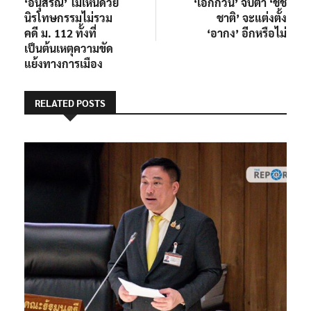
post:
post:
‘อนุสรณ์’ ไม่เห็นด้วย
‘เอกกวิน’ จับตา ‘ชัช
เรื่อง
นิรโทษกรรมไม่รวม
ชาติ’ จะแต่งตั้ง
คดี ม. 112 ทั้งที่
‘อากง’ อีกหรือไม่
เป็นต้นเหตุความขัด
แย้งทางการเมือง
RELATED POSTS