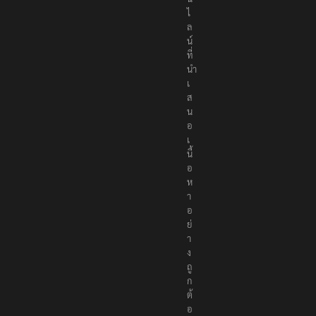
ไ
ล
น์
ที่
นำ
เ
ส
น
อ
เ
นื้
อ
ห
า
อ
ย่
า
ง
ถู
ก
ต้
อ