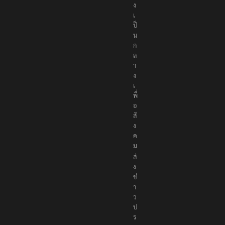
ง
เ
ป็
น
ก
ล
า
ง
เ
พื่
อ
สั
ง
ค
ม
ส่
ง
ข่
า
ว
ป
ร