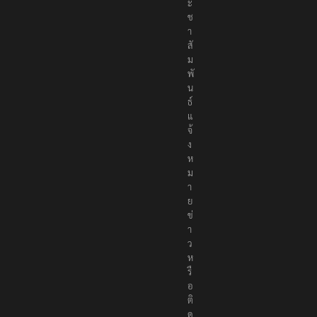
ะ
ช
า
สั
ม
พั
น
ธ์
แ
จ้
ง
ห
ม
า
ย
ข่
า
ว
ห
รื
อ
ติ
ด