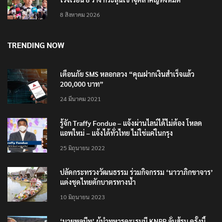
8 สิงหาคม 2026
TRENDING NOW
เตือนภัย SMS หลอกลวง “คุณฝากเงินสำเร็จแล้ว
200,000 บาท”
24 มีนาคม 2021
รู้จัก Traffy Fondue – แจ้งผ่านไลน์ได้ไม่ต้อง โหลด
แอพใหม่ – แจ้งได้ทั่วไทย ไม่ใช่แค่ในกรุง
25 มิถุนายน 2022
ปลัดกระทรวงวัฒนธรรม ร่วมกิจกรรม ‘นาวาภิกขาจาร’
แต่งชุดไทยตักบาตรทางน้ำ
10 มิถุนายน 2023
‘นายพลบีทู’ ผู้นำทหารคะเรนนี KNPP ลั่นสู้รบ ครั้งนี้