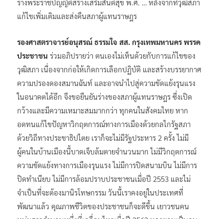
ร่างพระราชบัญญัติสร้างเสริมสันติสุข พ.ศ. … หลังจากที่วุฒิสภา
แก้ไขเพิ่มเติมและส่งคืนสภาผู้แทนราษฎร
รองศาสตราจารย์อนุสรณ์ ธรรมใจ สส. กรุงเทพมหานคร พรรค
ประชาชน
ร่วมอภิปรายว่า ตนเองไม่เห็นด้วยกับการแก้ไขของ
วุฒิสภา เนื่องจากก่อให้เกิดการเลือกปฏิบัติ และสร้างบรรยากาศ
ความปรองดองสมานฉันท์ และอาจนำไปสู่ความขัดแย้งรุนแรง
ในอนาคตได้อีก จึงขอยืนยันร่างของสภาผู้แทนราษฎร ซึ่งเปิด
กว้างและมีความเหมาะสมมากกว่า ทุกคนในสังคมไทย หาก
อดทนแก้ไขปัญหาวิกฤตการณ์ทางการเมืองด้วยกลไกรัฐสภา
ด้วยวิถีทางประชาธิปไตย เราก็จะไม่มีรัฐประหาร 2 ครั้ง ไม่มี
ผู้คนในบ้านเมืองนี้บาดเจ็บล้มตายจำนวนมาก ไม่มีวิกฤตการณ์
ความขัดแย้งทางการเมืองรุนแรง ไม่มีการปิดสนามบิน ไม่มีการ
ปิดทำเนียบ ไม่มีการล้อมปราบประชาชนเมื่อปี 2553 และไม่
จำเป็นที่จะต้องมานิรโทษกรรม วันนี้เราคงอยู่ในประเทศที่
พัฒนาแล้ว คุณภาพชีวิตของประชาชนก็จะดีขึ้น เยาวชนคน