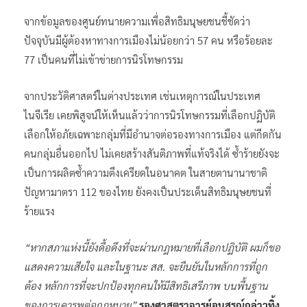
จากข้อมูลของศูนย์ทนายความเพื่อสิทธิมนุษยชนชี้ชัดว่า
ปัจจุบันมีผู้ต้องหาทางการเมืองไม่น้อยกว่า 57 คน หรือร้อยละ
77 เป็นคนที่ไม่เข้าข่ายการนิรโทษกรรม
จากประวัติศาสตร์ในต่างประเทศ เช่นเหตุการณ์ในประเทศ
ไนจีเรีย เคยพิสูจน์ให้เห็นแล้วว่าการนิรโทษกรรมที่เลือกปฏิบัติ
เลือกให้อภัยเฉพาะกลุ่มที่มีอำนาจต่อรองทางการเมือง แต่กีดกัน
คนกลุ่มอื่นออกไป ไม่เคยสร้างสันติภาพที่แท้จริงได้ ซ้ำร้ายยังจะ
เป็นการผลิตซ้ำความตึงเครียดในอนาคต ในสายตานานาชาติ
ปัญหามาตรา 112 ของไทย ยังคงเป็นประเด็นสิทธิมนุษยชนที่
ร้ายแรง
“หากสภาแห่งนี้ยังดื้อดึงที่จะผ่านกฎหมายที่เลือกปฏิบัติ ผมก็ขอ
แสดงความเสียใจ และในฐานะ สส. จะยืนยันในหลักการที่ถูก
ต้อง หลักการที่จะปกป้องทุกคนให้มีสิทธิเสรีภาพ บนพื้นฐาน
ของการเคารพต่อกฎหมาย”
รองศาสตราจารย์อนุสรณ์กล่าวทิ้ง