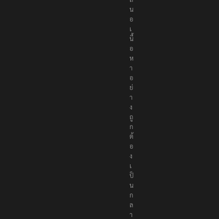
น
อ
เ
นื้
อ
ห
า
อ
ย่
า
ง
ถู
ก
ต้
อ
ง
เ
ป็
น
ก
ล
า