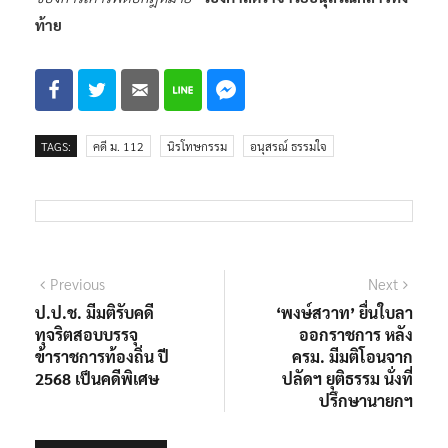
ท้าย
TAGS:
คดี ม. 112
นิรโทษกรรม
อนุสรณ์ ธรรมใจ
แนะแนว
Previous
Next
Previous
Next
post:
post:
ป.ป.ช. มีมติรับคดี
‘พงษ์สวาท’ ยื่นใบลา
เรื่อง
ทุจริตสอบบรรจุ
ออกราชการ หลัง
ข้าราชการท้องถิ่น ปี
ครม. มีมติโอนจาก
2568 เป็นคดีพิเศษ
ปลัดฯ ยุติธรรม นั่งที่
ปรึกษานายกฯ