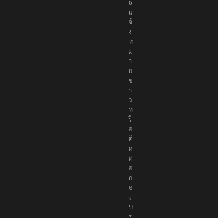
ธ์
แ
จ้
ง
ห
ม
า
ย
ข่
า
ว
ห
รื
อ
ติ
ด
ต่
อ
ก
อ
ง
บ
ร