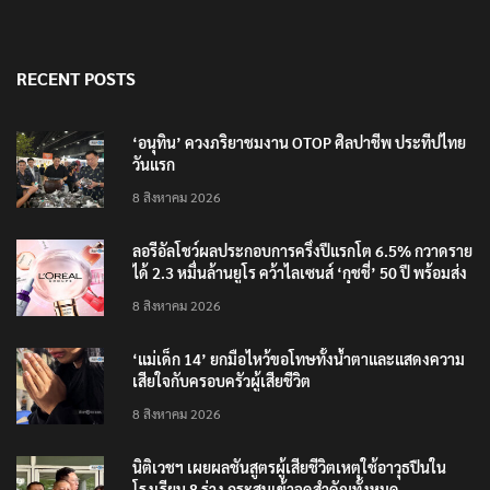
RECENT POSTS
‘อนุทิน’ ควงภริยาชมงาน OTOP ศิลปาชีพ ประทีปไทย
วันแรก
8 สิงหาคม 2026
ลอรีอัลโชว์ผลประกอบการครึ่งปีแรกโต 6.5% กวาดราย
ได้ 2.3 หมื่นล้านยูโร คว้าไลเซนส์ ‘กุชชี่’ 50 ปี พร้อมส่ง
4 แบรนด์ใหม่บุกตลาดไทย
8 สิงหาคม 2026
‘แม่เด็ก 14’ ยกมือไหว้ขอโทษทั้งน้ำตาและแสดงความ
เสียใจกับครอบครัวผู้เสียชีวิต
8 สิงหาคม 2026
นิติเวชฯ เผยผลชันสูตรผู้เสียชีวิตเหตุใช้อาวุธปืนใน
โรงเรียน 8 ร่าง กระสุนเข้าจุดสำคัญทั้งหมด