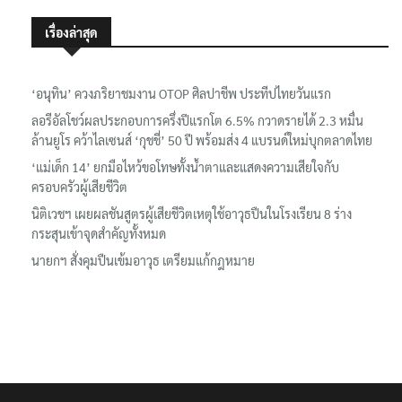
เรื่องล่าสุด
‘อนุทิน’ ควงภริยาชมงาน OTOP ศิลปาชีพ ประทีปไทยวันแรก
ลอรีอัลโชว์ผลประกอบการครึ่งปีแรกโต 6.5% กวาดรายได้ 2.3 หมื่น
ล้านยูโร คว้าไลเซนส์ ‘กุชชี่’ 50 ปี พร้อมส่ง 4 แบรนด์ใหม่บุกตลาดไทย
‘แม่เด็ก 14’ ยกมือไหว้ขอโทษทั้งน้ำตาและแสดงความเสียใจกับ
ครอบครัวผู้เสียชีวิต
นิติเวชฯ เผยผลชันสูตรผู้เสียชีวิตเหตุใช้อาวุธปืนในโรงเรียน 8 ร่าง
กระสุนเข้าจุดสำคัญทั้งหมด
นายกฯ สั่งคุมปืนเข้มอาวุธ เตรียมแก้กฎหมาย