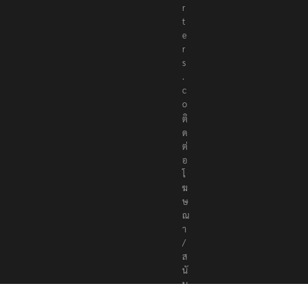
r
t
e
r
s
.
c
o
ติ
ด
ต่
อ
โ
ฆ
ษ
ณ
า
/
ส
นั
บ
ส