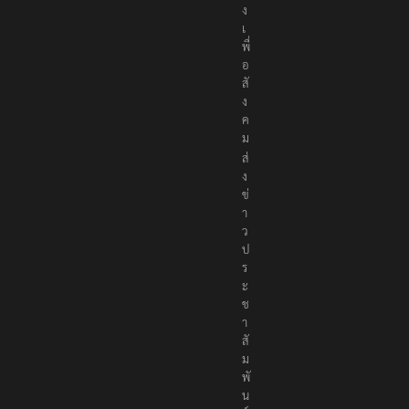
ง
เ
พื่
อ
สั
ง
ค
ม
ส่
ง
ข่
า
ว
ป
ร
ะ
ช
า
สั
ม
พั
น