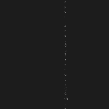
e
p
o
r
t
e
r
s
เ
ป็
น
สื่
อ
อ
อ
น
ไ
ล
น์
ที่
นำ
เ
ส