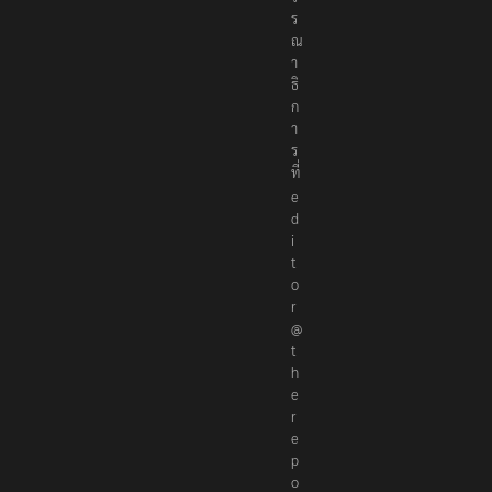
ร
ณ
า
ธิ
ก
า
ร
ที่
e
d
i
t
o
r
@
t
h
e
r
e
p
o