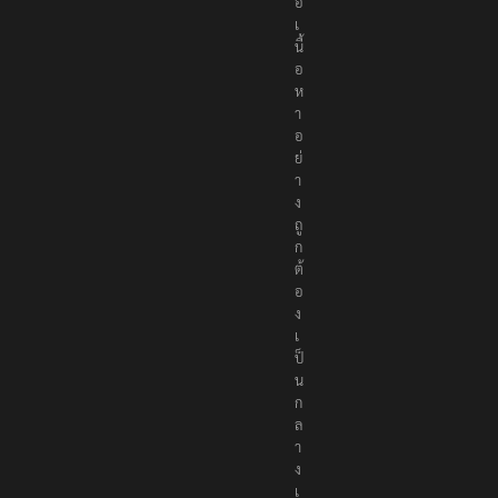
ส
น
อ
เ
นื้
อ
ห
า
อ
ย่
า
ง
ถู
ก
ต้
อ
ง
เ
ป็
น
ก
ล
า