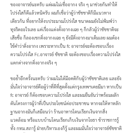
นายเอกกวิน ยังระบุอีกว่า ผมเชื่อในการทำงานที่มีความตั้งใจ
ของอาจารย์นะครับ แต่ผมไม่เชื่ออากง จริง ๆ มาช่วยกันทำให้
โปร่งใสก็ดีแล้วหนิครับ ผมก็เชื่อว่าผู้ว่าชัชชาติก็มีแนวทาง
เดียวกัน ที่อยากให้งบประมาณโปร่งใส ขนาดผมยังไม่พิมพ์ว่า
ทุจริตอะไรเลย แค่เรื่องแต่งตั้งอากงเฉย ๆ ก็กลัวผู้ว่าชัชชาติจะ
เสียชื่อ ก็ลองเชกติ่งอากงเฉย ๆ ยังมีติ่งอากงมาเต็มเลย ผมต้อง
ใช้คำว่าติ่งอากง เพราะหากเป็น fc อาจารย์จะต้องชอบเรื่อง
ความโปร่งใส Fc.อาจารย์ ชัชชาติ จะต้องชอบเรื่องความโปร่งใส
แตกต่างจากติ่งอากงจริง ๆ
ขอย้ำอีกครั้งนะครับ ว่าผมไม่ได้มีอคติกับผู้ว่าชัชชาติเลย และยัง
มั่นใจว่าอาจารย์คือผู้ว่าที่ดีที่สุดตั้งแต่กรุงเทพฯเคยมีมา หากเป็น
fc อาจารย์ ก็ต้องชอบความโปร่งใส และผมยืนยันว่าพร้อมผลัก
ดันโครงการผู้ว่าที่เป็นประโยชน์ต่อประชาชน หากจะให้หาหลัก
ฐานอากงมันก็เสมือนว่า ร้านอาหารโดนเรียกเงินจากสิ่ง
แวดล้อม หรือแบบบ้านโดนเรียกเก็บเงินจากโยธา ข้าราชการรู้