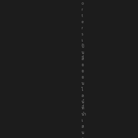
e
p
o
r
t
e
r
s
เ
ป็
น
สื่
อ
อ
อ
น
ไ
ล
น์
ที่
นำ
เ