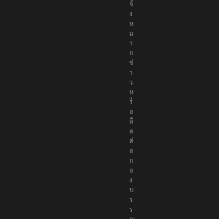
ธ์
แ
จ้
ง
ห
ม
า
ย
ข่
า
ว
ห
รื
อ
ติ
ด
ต่
อ
ก
อ
ง
บ