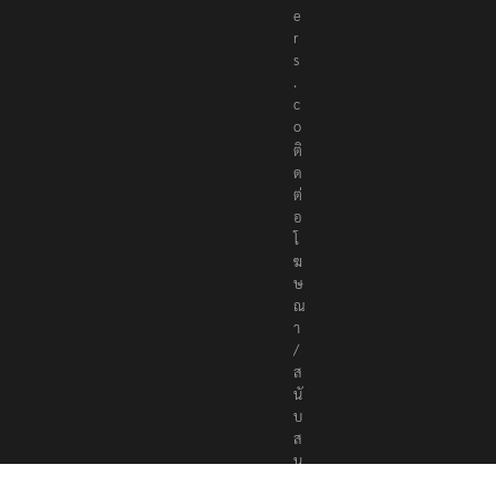
r
t
e
r
s
.
c
o
ติ
ด
ต่
อ
โ
ฆ
ษ
ณ
า
/
ส
นั
บ
ส