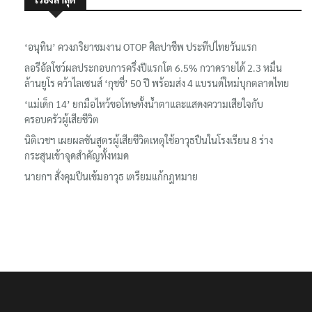
เรื่องล่าสุด
‘อนุทิน’ ควงภริยาชมงาน OTOP ศิลปาชีพ ประทีปไทยวันแรก
ลอรีอัลโชว์ผลประกอบการครึ่งปีแรกโต 6.5% กวาดรายได้ 2.3 หมื่น
ล้านยูโร คว้าไลเซนส์ ‘กุชชี่’ 50 ปี พร้อมส่ง 4 แบรนด์ใหม่บุกตลาดไทย
‘แม่เด็ก 14’ ยกมือไหว้ขอโทษทั้งน้ำตาและแสดงความเสียใจกับ
ครอบครัวผู้เสียชีวิต
นิติเวชฯ เผยผลชันสูตรผู้เสียชีวิตเหตุใช้อาวุธปืนในโรงเรียน 8 ร่าง
กระสุนเข้าจุดสำคัญทั้งหมด
นายกฯ สั่งคุมปืนเข้มอาวุธ เตรียมแก้กฎหมาย