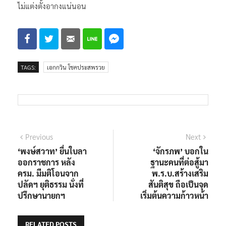
ทั้ง กทม.สภารู้ ฝ่ายบริหารเองก็รู้ และผมมั่นใจว่าอาจารย์ชัชชาติ
ไม่แต่งตั้งอากงแน่นอน
TAGS:
เอกกวิน โชคประสพรวย
แนะแนว
Previous
Next
Previous
Next
post:
post:
‘พงษ์สวาท’ ยื่นใบลา
‘จักรภพ’ บอกใน
เรื่อง
ออกราชการ หลัง
ฐานะคนที่ต่อสู้มา
ครม. มีมติโอนจาก
พ.ร.บ.สร้างเสริม
ปลัดฯ ยุติธรรม นั่งที่
สันติสุข ถือเป็นจุด
ปรึกษานายกฯ
เริ่มต้นความก้าวหน้า