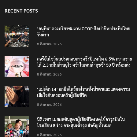
RECENT POSTS
‘อนุทิน’ ควงภริยาชมงาน OTOP ศิลปาชีพ ประทีปไทย
วันแรก
8 สิงหาคม 2026
ลอรีอัลโชว์ผลประกอบการครึ่งปีแรกโต 6.5% กวาดราย
ได้ 2.3 หมื่นล้านยูโร คว้าไลเซนส์ ‘กุชชี่’ 50 ปี พร้อมส่ง
4 แบรนด์ใหม่บุกตลาดไทย
8 สิงหาคม 2026
‘แม่เด็ก 14’ ยกมือไหว้ขอโทษทั้งน้ำตาและแสดงความ
เสียใจกับครอบครัวผู้เสียชีวิต
8 สิงหาคม 2026
นิติเวชฯ เผยผลชันสูตรผู้เสียชีวิตเหตุใช้อาวุธปืนใน