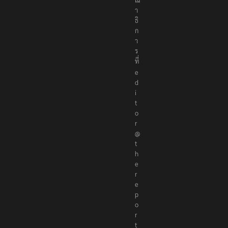
ร
ร
ณ
า
ธิ
ก
า
ร
ที่
e
d
i
t
o
r
@
t
h
e
r
e
p
o