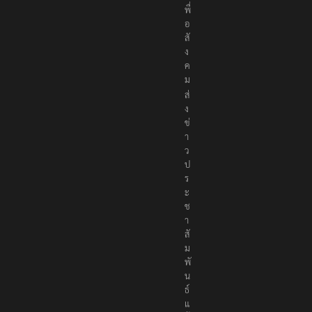
ง
เ
พื่
อ
สั
ง
ค
ม
ส่
ง
ข่
า
ว
ป
ร
ะ
ช
า
สั
ม
พั
น