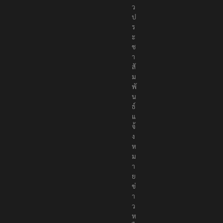
ว
ป
ร
ะ
ช
า
สั
ม
พั
น
ธ์
แ
จ้
ง
ห
ม
า
ย
ข่
า
ว
ห