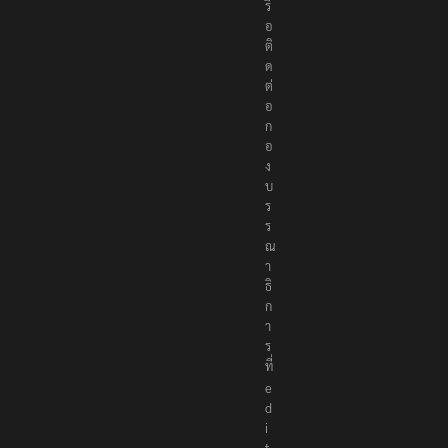
รื
อ
ติ
ด
ต่
อ
ก
อ
ง
บ
ร
ร
ณ
า
ธิ
ก
า
ร
ที่
e
d
i
t