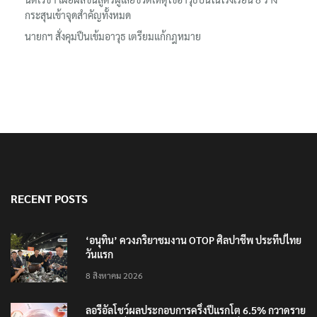
กระสุนเข้าจุดสำคัญทั้งหมด
นายกฯ สั่งคุมปืนเข้มอาวุธ เตรียมแก้กฎหมาย
RECENT POSTS
‘อนุทิน’ ควงภริยาชมงาน OTOP ศิลปาชีพ ประทีปไทย
วันแรก
8 สิงหาคม 2026
ลอรีอัลโชว์ผลประกอบการครึ่งปีแรกโต 6.5% กวาดราย