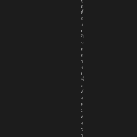
ก
ต้
อ
ง
เ
ป็
น
ก
ล
า
ง
เ
พื่
อ
สั
ง
ค
ม
ส่
ง
ข่
า