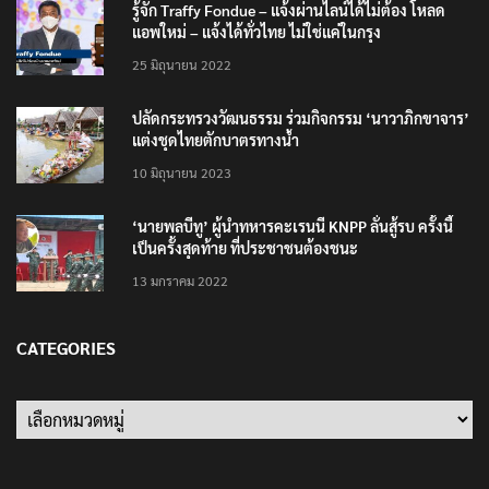
รู้จัก Traffy Fondue – แจ้งผ่านไลน์ได้ไม่ต้อง โหลด
แอพใหม่ – แจ้งได้ทั่วไทย ไม่ใช่แค่ในกรุง
25 มิถุนายน 2022
ปลัดกระทรวงวัฒนธรรม ร่วมกิจกรรม ‘นาวาภิกขาจาร’
แต่งชุดไทยตักบาตรทางน้ำ
10 มิถุนายน 2023
‘นายพลบีทู’ ผู้นำทหารคะเรนนี KNPP ลั่นสู้รบ ครั้งนี้
เป็นครั้งสุดท้าย ที่ประชาชนต้องชนะ
13 มกราคม 2022
CATEGORIES
Categories