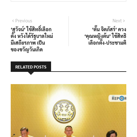
แนะแนว
Previous
Next
Previous
Next
post:
post:
‘สุวัจน์’ ใช้สิทธิ์เลือก
‘ตั๊น จิตภัสร์’ ควง
เรื่อง
ตั้ง หวังได้รัฐบาลใหม่
‘คุณหญิงต้น’ ใช้สิทธิ
มีเสถียรภาพ เป็น
เลือกตั้ง-ประชามติ
ของขวัญวันเกิด
RELATED POSTS