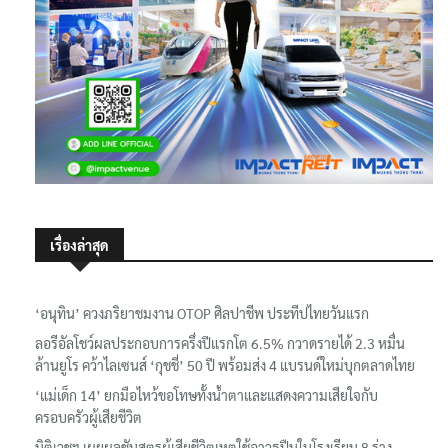
เรื่องล่าสุด
‘อนุทิน’ ควงภริยาชมงาน OTOP ศิลปาชีพ ประทีปไทยวันแรก
ลอรีอัลโชว์ผลประกอบการครึ่งปีแรกโต 6.5% กวาดรายได้ 2.3 หมื่น
ล้านยูโร คว้าไลเซนส์ ‘กุชชี่’ 50 ปี พร้อมส่ง 4 แบรนด์ใหม่บุกตลาดไทย
‘แม่เด็ก 14’ ยกมือไหว้ขอโทษทั้งน้ำตาและแสดงความเสียใจกับ
ครอบครัวผู้เสียชีวิต
นิติเวชฯ เผยผลชันสูตรผู้เสียชีวิตเหตุใช้อาวุธปืนในโรงเรียน 8 ร่าง