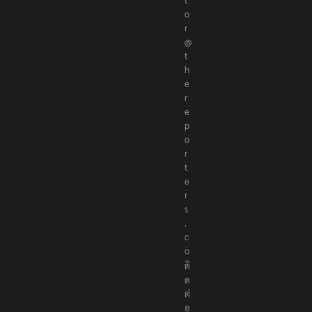
o
r
@
t
h
e
r
e
p
o
r
t
e
r
s
.
c
o
ติ
ด
ต่
อ