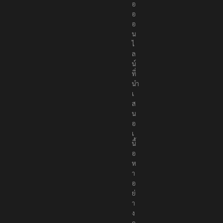
อ
อ
อ
น
ไ
ล
น์
ที่
นำ
เ
ส
น
อ
เ
นื้
อ
ห
า
อ
ย่
า
ง
ถู