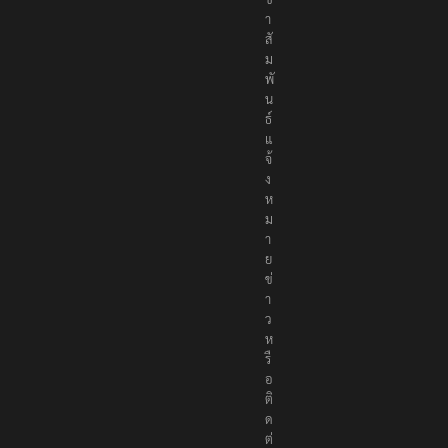
า
สั
ม
พั
น
ธ์
แ
จ้
ง
ห
ม
า
ย
ข่
า
ว
ห
รื
อ
ติ
ด
ต่