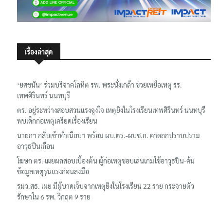
เรื่องล่าสุด
‘ยศชนัน’ ร่วมบริจาคโลหิต รพ. พระนั่งเกล้า ช่วยเหยื่อเหตุ รร.
เทพศิรินทร์ นนทบุรี
ตร. อยู่ระหว่างสอบสวนแรงจูงใจ เหตุยิงในโรงเรียนเทพศิรินทร์ นนทบุรี
พบเด็กก่อเหตุเครียดเรื่องเรียน
นายกฯ กลับเข้าทำเนียบฯ พร้อม ผบ.ตร.-ผบช.ก. คาดถกปราบปราม
อาวุธปืนเถื่อน
โฆษก ตร. เผยผลสอบเบื้องต้น ผู้ก่อเหตุชอบเล่นเกมใช้อาวุธปืน-ค้น
ข้อมูลเหตุรุนแรงก่อนลงมือ
รมว.สธ. เผย มีผู้บาดเจ็บจากเหตุยิงในโรงเรียน 22 ราย กระจายตัว
รักษาใน 6 รพ. วิกฤต 9 ราย