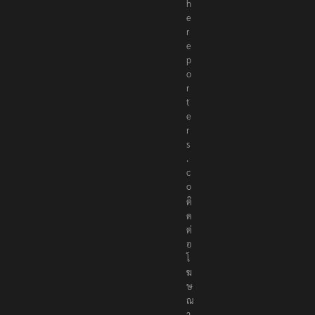
h
e
r
e
p
o
r
t
e
r
s
.
c
o
ติ
ด
ต่
อ
โ
ฆ
ษ
ณ
า