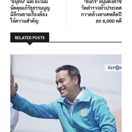
post:
post:
’อนุทิน‘ เผย ยังไม่มี
‘ธนกร’ หนุนตั้งตัวชี้
เรื่อง
นัดคุยแก้รัฐธรรมนูญ
วัดตำรวจทั่วประเทศ
มีอีกหลายเรื่องต้อง
กวาดล้างยาเสพติดปี
ให้ความสำคัญ
ละ 6,000 คดี
RELATED POSTS