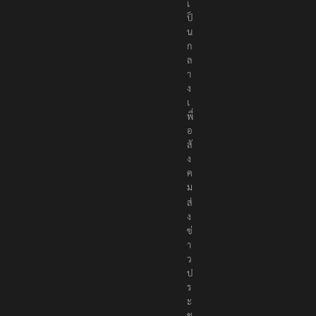
เ
ป็
น
ก
ล
า
ง
เ
พื่
อ
สั
ง
ค
ม
ส่
ง
ข่
า
ว
ป
ร
ะ
ช