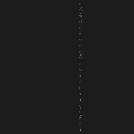
ล
น์
ที่
นำ
เ
ส
น
อ
เ
นื้
อ
ห
า
อ
ย่
า
ง
ถู
ก
ต้
อ
ง