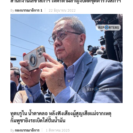
สำนักงานเลขาสภาฯ โต้ครหาผลาญงบตัดชุดตำรวจสภาฯ
By
กองบรรณาธิการ 1
22 มิถุนายน 2022
ทูตบรูไน น้ำตาคลอ หลังฟังเสียงผู้สูญเสียแม่จากเหตุ
กัมพูชายิงระเบิดใส่ปั๊มน้ำมัน
By
กองบรรณาธิการ
1 สิงหาคม 2025