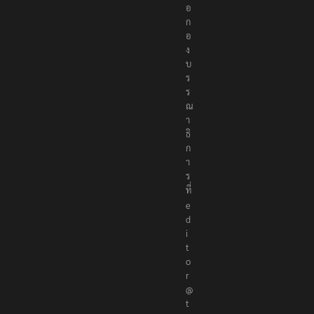
อ
ก
อ
ง
บ
ร
ร
ณ
า
ธิ
ก
า
ร
ที่
e
d
i
t
o
r
@
t