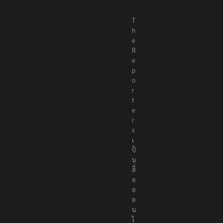
T
h
e
R
e
p
o
r
t
e
r
s
เ
ป็
น
สื่
อ
อ
อ
น
ไ