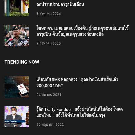
ถกปราบปรามอาวุธปืนเถื่อน
7 สิงหาคม 2026
โฆษก ตร. เผยผลสอบเบื้องต้น ผู้ก่อเหตุชอบเล่นเกมใช้
อาวุธปืน-ค้นข้อมูลเหตุรุนแรงก่อนลงมือ
7 สิงหาคม 2026
TRENDING NOW
เตือนภัย SMS หลอกลวง “คุณฝากเงินสำเร็จแล้ว
200,000 บาท”
24 มีนาคม 2021
รู้จัก Traffy Fondue – แจ้งผ่านไลน์ได้ไม่ต้อง โหลด
แอพใหม่ – แจ้งได้ทั่วไทย ไม่ใช่แค่ในกรุง
25 มิถุนายน 2022