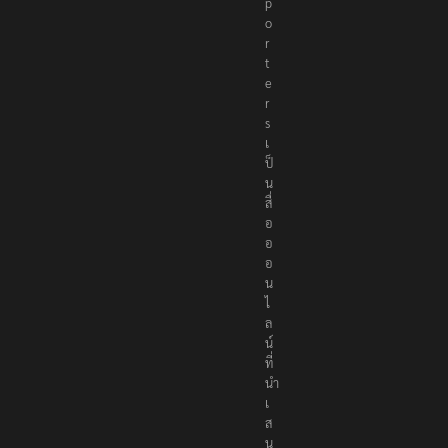
p
o
r
t
e
r
s
เ
ป็
น
สื่
อ
อ
อ
น
ไ
ล
น์
ที่
นำ
เ
ส
น