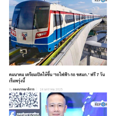
คมนาคม​ เตรียมเปิดให้ขึ้น​ ‘รถไฟฟ้า-รถ​ ขสมก.’ ฟรี 7 วัน​
เริ่มพรุ่งนี้
By
กองบรรณาธิการ
24 มกราคม 2025