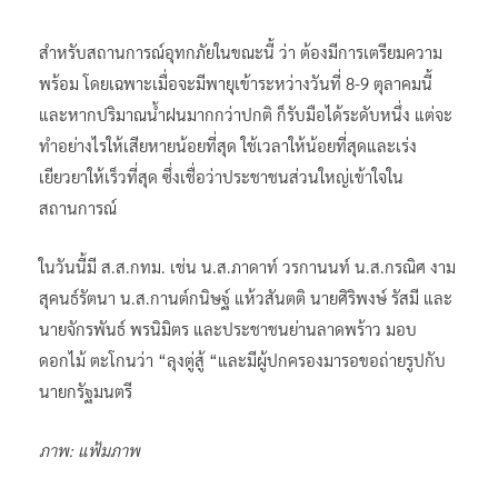
สำหรับสถานการณ์อุทกภัยในขณะนี้ ว่า ต้องมีการเตรียมความ
พร้อม โดยเฉพาะเมื่อจะมีพายุเข้าระหว่างวันที่ 8-9 ตุลาคมนี้
และหากปริมาณน้ำฝนมากกว่าปกติ ก็รับมือได้ระดับหนึ่ง แต่จะ
ทำอย่างไรให้เสียหายน้อยที่สุด ใช้เวลาให้น้อยที่สุดและเร่ง
เยียวยาให้เร็วที่สุด ซึ่งเชื่อว่าประชาชนส่วนใหญ่เข้าใจใน
สถานการณ์
ในวันนี้มี ส.ส.กทม. เช่น น.ส.ภาดาท์ วรกานนท์ น.ส.กรณิศ งาม
สุคนธ์รัตนา น.ส.กานต์กนิษฐ์ แห้วสันตติ นายศิริพงษ์ รัสมี และ
นายจักรพันธ์ พรนิมิตร และประชาชนย่านลาดพร้าว มอบ
ดอกไม้ ตะโกนว่า “ลุงตู่สู้ “และมีผู้ปกครองมารอขอถ่ายรูปกับ
นายกรัฐมนตรี
ภาพ: แฟ้มภาพ