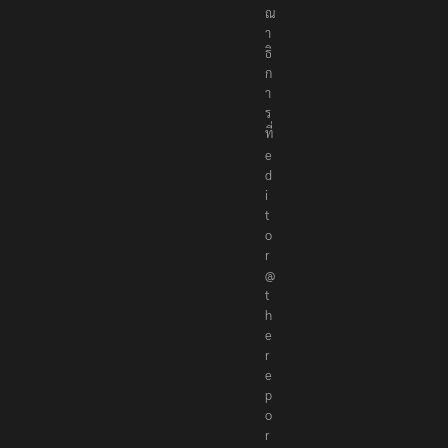
ณ
า
ธิ
ก
า
ร
ที่
e
d
i
t
o
r
@
t
h
e
r
e
p
o
r