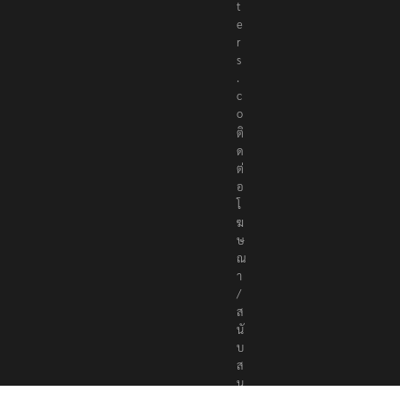
t
e
r
s
.
c
o
ติ
ด
ต่
อ
โ
ฆ
ษ
ณ
า
/
ส
นั
บ
ส
นุ