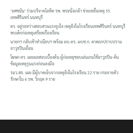
‘ยศชนัน’ ร่วมบริจาคโลหิต รพ. พระนั่งเกล้า ช่วยเหยื่อเหตุ รร.
เทพศิรินทร์ นนทบุรี
ตร. อยู่ระหว่างสอบสวนแรงจูงใจ เหตุยิงในโรงเรียนเทพศิรินทร์ นนทบุรี
พบเด็กก่อเหตุเครียดเรื่องเรียน
นายกฯ กลับเข้าทำเนียบฯ พร้อม ผบ.ตร.-ผบช.ก. คาดถกปราบปราม
อาวุธปืนเถื่อน
โฆษก ตร. เผยผลสอบเบื้องต้น ผู้ก่อเหตุชอบเล่นเกมใช้อาวุธปืน-ค้น
ข้อมูลเหตุรุนแรงก่อนลงมือ
รมว.สธ. เผย มีผู้บาดเจ็บจากเหตุยิงในโรงเรียน 22 ราย กระจายตัว
รักษาใน 6 รพ. วิกฤต 9 ราย