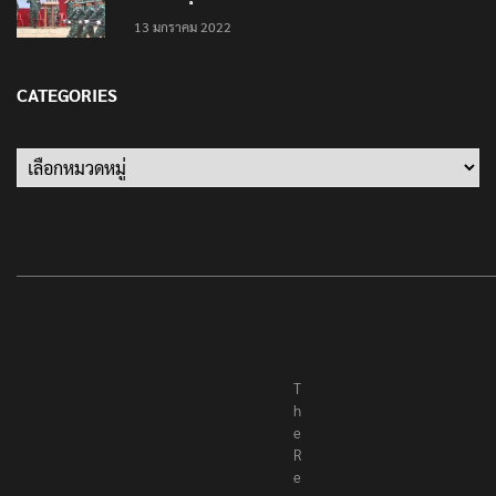
13 มกราคม 2022
CATEGORIES
Categories
T
h
e
R
e