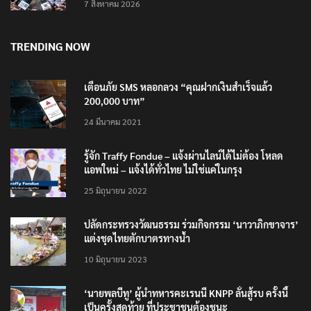
7 สิงหาคม 2026
TRENDING NOW
เตือนภัย SMS หลอกลวง “คุณฝากเงินสำเร็จแล้ว
200,000 บาท”
24 มีนาคม 2021
รู้จัก Traffy Fondue – แจ้งผ่านไลน์ได้ไม่ต้อง โหลด
แอพใหม่ – แจ้งได้ทั่วไทย ไม่ใช่แค่ในกรุง
25 มิถุนายน 2022
ปลัดกระทรวงวัฒนธรรม ร่วมกิจกรรม ‘นาวาภิกขาจาร’
แต่งชุดไทยตักบาตรทางน้ำ
10 มิถุนายน 2023
‘นายพลบีทู’ ผู้นำทหารคะเรนนี KNPP ลั่นสู้รบ ครั้งนี้
เป็นครั้งสุดท้าย ที่ประชาชนต้องชนะ