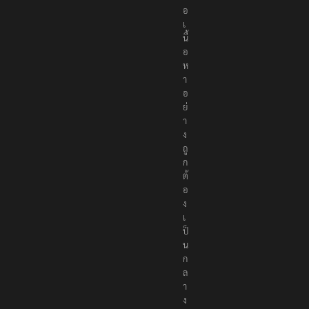
อ
เ
นื้
อ
ห
า
อ
ย่
า
ง
ถู
ก
ต้
อ
ง
เ
ป็
น
ก
ล
า
ง