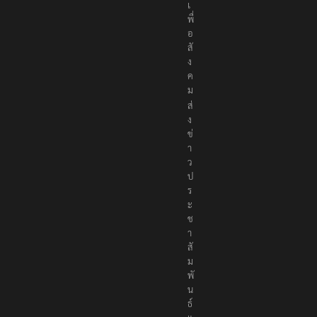
เ
พื่
อ
สั
ง
ค
ม
ส่
ง
ข่
า
ว
ป
ร
ะ
ช
า
สั
ม
พั
น
ธ์