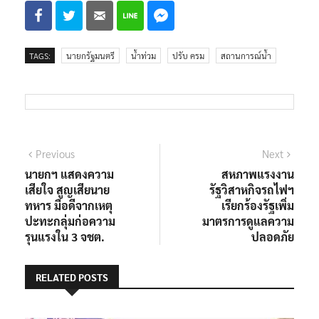
TAGS:
นายกรัฐมนตรี
น้ำท่วม
ปรับ ครม
สถานการณ์น้ำ
แนะแนว
Previous
Next
Previous
Next
post:
post:
นายกฯ แสดงความ
สหภาพแรงงาน
เรื่อง
เสียใจ สูญเสียนาย
รัฐวิสาหกิจรถไฟฯ
ทหาร มือดีจากเหตุ
เรียกร้องรัฐเพิ่ม
ปะทะกลุ่มก่อความ
มาตรการดูแลความ
รุนแรงใน 3 จชต.
ปลอดภัย
RELATED POSTS