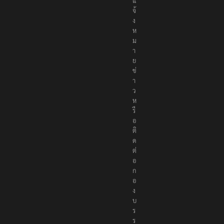
แ
จ้
ง
ห
ม
า
ย
ข่
า
ว
ห
รื
อ
ติ
ด
ต่
อ
ก
อ
ง
บ
ร
ร