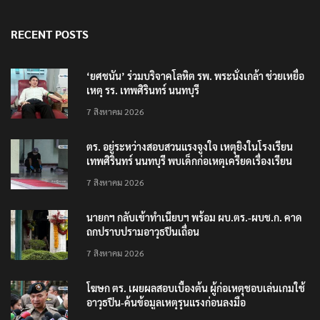
RECENT POSTS
‘ยศชนัน’ ร่วมบริจาคโลหิต รพ. พระนั่งเกล้า ช่วยเหยื่อ
เหตุ รร. เทพศิรินทร์ นนทบุรี
7 สิงหาคม 2026
ตร. อยู่ระหว่างสอบสวนแรงจูงใจ เหตุยิงในโรงเรียน
เทพศิรินทร์ นนทบุรี พบเด็กก่อเหตุเครียดเรื่องเรียน
7 สิงหาคม 2026
นายกฯ กลับเข้าทำเนียบฯ พร้อม ผบ.ตร.-ผบช.ก. คาด
ถกปราบปรามอาวุธปืนเถื่อน
7 สิงหาคม 2026
โฆษก ตร. เผยผลสอบเบื้องต้น ผู้ก่อเหตุชอบเล่นเกมใช้
อาวุธปืน-ค้นข้อมูลเหตุรุนแรงก่อนลงมือ