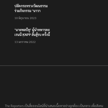
ปลัดกระทรวงวัฒนธรรม
ร่วมกิจกรรม ‘นาวา
ภิกขาจาร’ แต่งชุดไทย
10 มิถุนายน 2023
ตักบาตรทางน้ำ
‘นายพลบีทู’ ผู้นำทหารคะ
เรนนี KNPP ลั่นสู้รบ ครั้งนี้
เป็นครั้งสุดท้าย ที่
13 มกราคม 2022
ประชาชนต้องชนะ
The Reporters เป็นสื่อออนไลน์ที่นำเสนอเนื้อหาอย่างถูกต้อง เป็นกลาง เพื่อสังคม