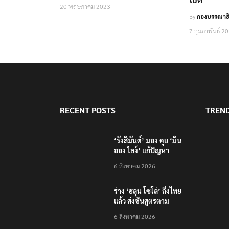
20 พฤษภาคม 2023
By
กองบรรณาธ
7 กุมภาพันธ์ 2
RECENT POSTS
TREN
‘รังสิมันต์’ มอง คุย ‘มิน
ออง ไลง์’ แก้ปัญหา
ชายแดน-สารพิษแม่น้ำกก
6 สิงหาคม 2026
ไปก็ไลฟ์บอย เหตุคุมกอง
กำลังว้าไม่ได้
ร่าง ‘ฮลุน โซโล่’ ถึงไทย
แล้ว ส่งชันสูตรตาม
กระบวนการ
6 สิงหาคม 2026
นิติวิทยาศาสตร์