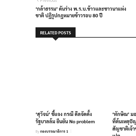
แนะแนว
post:
‘กล้าธรรม’ ดันร่าง พ.ร.บ.ข้าวและชาวนาแห่ง
เรื่อง
ชาติ ปฏิรูปกฎหมายข้าวรอบ 80 ปี
RELATED POSTS
‘สุวัจน์’ ชี้แจง กรณี ดีลจัดตั้ง
‘ทักษิณ’ ม
รัฐบาลล้ม ยืนยัน No problem
ที่ต้นเหตุ
สัญชาติเจ้า
By
กองบรรณาธิการ 1
เปต