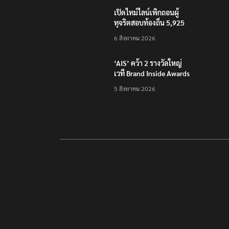
เปิดไทม์ไลน์เพิกถอนผู้
ทุจริตสอบท้องถิ่น 5,925
คน แก้ไขคะแนน จะถูก
6 สิงหาคม 2026
ดำเนินการทั้งหมด
‘AIS’ คว้า 2 รางวัลใหญ่
เวที Brand Inside Awards
2026 ชูความสำเร็จพัฒนา
5 สิงหาคม 2026
โครงสร้างพื้นฐานดิจิทัล
และบุคลากรยุค AI