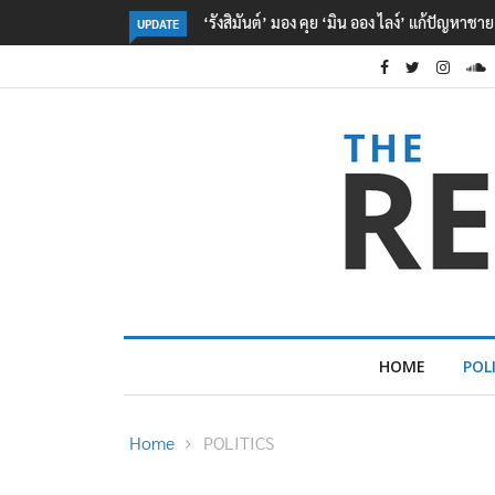
‘รังสิมันต์’ มอง คุย ‘มิน ออง ไลง์’ แก้ปัญหาช
UPDATE
HOME
POL
Home
POLITICS