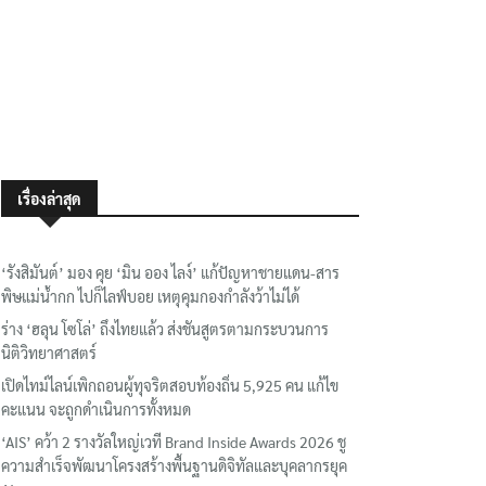
เรื่องล่าสุด
‘รังสิมันต์’ มอง คุย ‘มิน ออง ไลง์’ แก้ปัญหาชายแดน-สาร
พิษแม่น้ำกก ไปก็ไลฟ์บอย เหตุคุมกองกำลังว้าไม่ได้
ร่าง ‘ฮลุน โซโล่’ ถึงไทยแล้ว ส่งชันสูตรตามกระบวนการ
นิติวิทยาศาสตร์
เปิดไทม์ไลน์เพิกถอนผู้ทุจริตสอบท้องถิ่น 5,925 คน แก้ไข
คะแนน จะถูกดำเนินการทั้งหมด
‘AIS’ คว้า 2 รางวัลใหญ่เวที Brand Inside Awards 2026 ชู
ความสำเร็จพัฒนาโครงสร้างพื้นฐานดิจิทัลและบุคลากรยุค