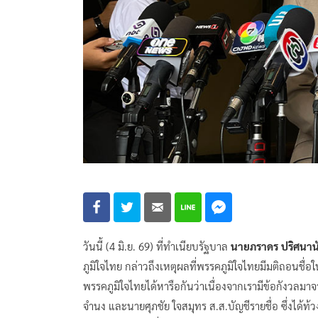
วันนี้ (4 มิ.ย. 69) ที่ทำเนียบรัฐบาล
นายภราดร ปริศนานั
ภูมิใจไทย กล่าวถึงเหตุผลที่พรรคภูมิใจไทยมีมติถอนชื
พรรคภูมิใจไทยได้หารือกันว่าเนื่องจากเรามีข้อกังวลม
จำนง และนายศุภชัย ใจสมุทร ส.ส.บัญชีรายชื่อ ซึ่งได้ท้