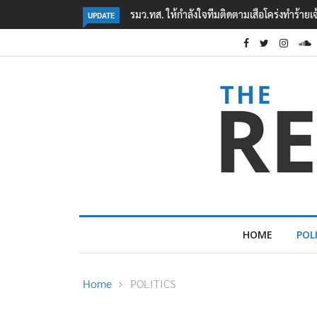
ทำร้ายเจ้าหน้าที่เขตฯห้วยขาแข้ง
‘ภาคประชาสังคม’ รวมตัวคัดค้าน ‘มิน ออง ไลง์’
UPDATE
ต้อนรับอาชญากร’
HOME
POL
Home
POLITICS