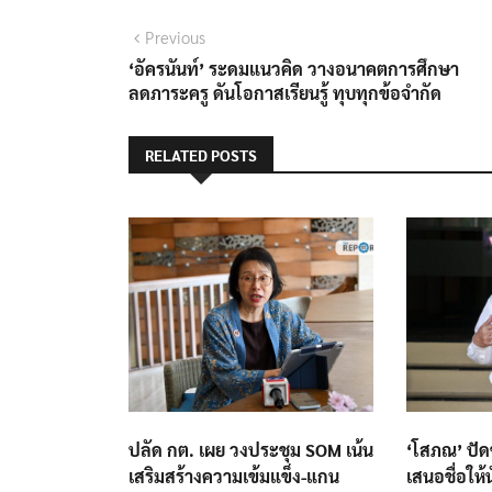
แนะแนว
Previous
Previous
post:
‘อัครนันท์’ ระดมแนวคิด วางอนาคตการศึกษา
เรื่อง
ลดภาระครู ดันโอกาสเรียนรู้ ทุบทุกข้อจำกัด
RELATED POSTS
ปลัด กต. เผย วงประชุม SOM เน้น
‘โสภณ’ ปัดข
เสริมสร้างความเข้มแข็ง-แกน
เสนอชื่อให