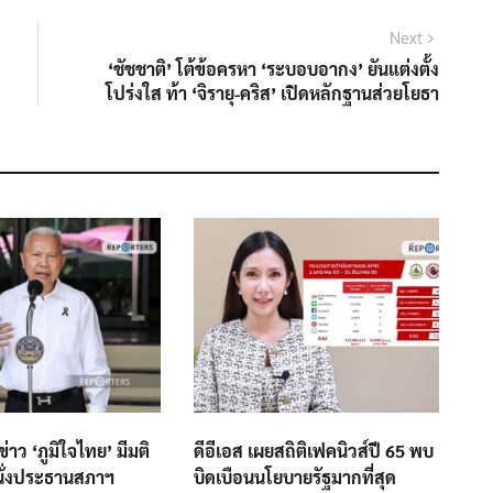
Next
Next
post:
‘ชัชชาติ’ โต้ข้อครหา ‘ระบอบอากง’ ยันแต่งตั้ง
โปร่งใส ท้า ‘จิรายุ-คริส’ เปิดหลักฐานส่วยโยธา
่าว ‘ภูมิใจไทย’ มีมติ
ดีอีเอส เผยสถิติเฟคนิวส์ปี 65 พบ
้นั่งประธานสภาฯ
บิดเบือนนโยบายรัฐมากที่สุด