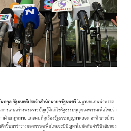
นทกุล รัฐมนตรีประจำสำนักนายกรัฐมนตรี
ในฐานะแกนนำพรรค
่อในการเสนอร่างพระราชบัญญัติแก้ไขรัฐธรรมนูญของพรรคเพื่อไทยว่า
าจากฝ่ายกฎหมาย และคนที่ดูเรื่องรัฐธรรมนูญมาตลอด อาทิ นายนิกร
วงติงขึ้นมาว่าร่างของพรรคเพื่อไทยจะมีปัญหาไปขัดกับคำวินิจฉัยของ