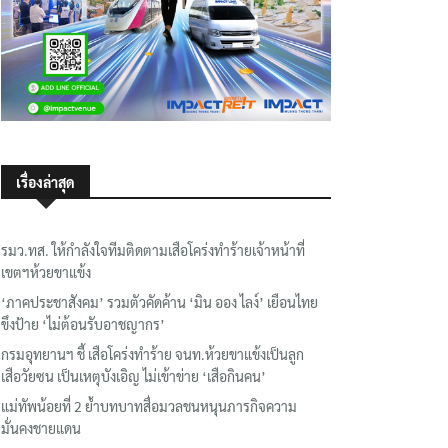
เรื่องล่าสุด
รมว.ทส. ให้กำลังใจทีมติดตามเสือโคร่งทำร้ายเจ้าหน้าที่
เขตฯห้วยขาแข้ง
‘ภาคประชาสังคม’ รวมตัวคัดค้าน ‘มิน ออง ไลง์’ เยือนไทย
ขึงป้าย ‘ไม่ต้อนรับอาชญากร’
กรมอุทยานฯ ชี้ เสือโคร่งทำร้าย จนท.ห้วยขาแข้งเป็นลูก
เสือวัยซน เป็นเหตุบังเอิญ ไม่เข้าข่าย ‘เสือกินคน’
แม่ทัพน้อยที่ 2 ย้ำบทบาทสื่อมวลชนหนุนภารกิจความ
มั่นคงชายแดน