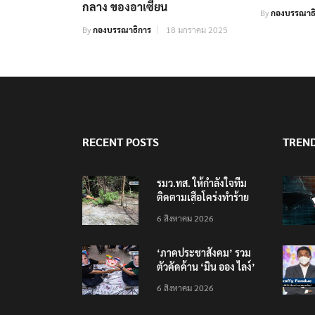
กลาง ของอาเซียน
By
กองบรรณาธ
By
กองบรรณาธิการ
18 มกราคม 2025
RECENT POSTS
TREN
รมว.ทส. ให้กำลังใจทีม
ติดตามเสือโคร่งทำร้าย
เจ้าหน้าที่เขตฯห้วยขาแข้ง
6 สิงหาคม 2026
‘ภาคประชาสังคม’ รวม
ตัวคัดค้าน ‘มิน ออง ไลง์’
เยือนไทย ขึงป้าย ‘ไม่
6 สิงหาคม 2026
ต้อนรับอาชญากร’