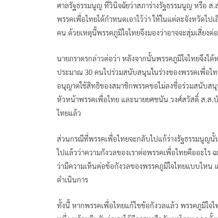
ศาลรัฐธรรมนูญ ที่วินิจฉัยว่าสภาร่างรัฐธรรมนูญ หรือ 
พรรคเพื่อไทยได้กำหนดเอาไว้ว่า ให้ในแต่ละจังหวัดไปเลื
คน ด้วยเหตุนี้พรรคภูมิใจไทยจึงมองว่าอาจจะสุ่มเสี่ยง
นายภราดรกล่าวต่อว่า หลังจากนั้นพรรคภูมิใจไทยจึงได้
ประมาณ 30 คนไปร่วมสนับสนุนในร่างของพรรคเพื่อไทย
อนุญาตใช้สิทธิของสมาชิกพรรคขอไม่ลงชื่อร่วมสนับสนุนใ
หัวหน้าพรรคเพื่อไทย และนายยศชนัน วงศ์สวัสดิ์ ส.ส.บ
ไทยแล้ว
ส่วนกรณีที่พรรคเพื่อไทยจะกลับไปแก้ร่างรัฐธรรมนูญน
ไปแล้วว่าความกังวลของเราต่อพรรคเพื่อไทยคืออะไร ฉะน
ว่ามีความเห็นต่อข้อกังวลของพรรคภูมิใจไทยแบบไหน แ
ดำเนินการ
ทั้งนี้ หากพรรคเพื่อไทยแก้ไขข้อกังวลแล้ว พรรคภูมิใจ