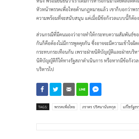
หนึ่ง พร้อมยืนยันว่าเราได้มีการหารือกันมาโดยตลอดตั้งแต
หัวหน้าพรรคเพื่อไทยด้านกฎหมายแล้ว เขาก็บอกว่าพรรคเ
ความพร้อมที่จะสนับสนุน แต่เมื่อมีข้อกังวลแบบนี้ก็ต้
ส่วนกรณีที่มีคนมองว่าอาจทำให้กระทบความสัมพันธ์ขอ
กันก็คือต้องไม่มีการพูดคุยกัน ซึ่งอาจจะมีความเข้าใจผิด
กระทบกระเทือนกัน เพราะฝ่ายนิติบัญญัติและฝ่ายบริหารต
นิติบัญญัติก็ให้ทางรัฐสภาดำเนินการ หรือหากมีข้อกัง
บริหารไป
TAGS:
พรรคเพื่อไทย
ภราดร ปริศนานันทกุล
แก้ไขรัฐธ