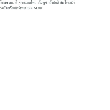
โฆษก ทบ. ย้ำ ชายแดนไทย–กัมพูชา ยังปกติ ยัน ไทยเฝ้า
ระวังเตรียมพร้อมตลอด 24 ชม.