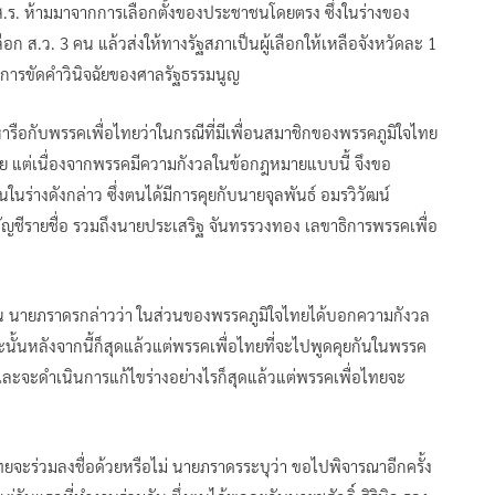
ส.ส.ร. ห้ามมาจากการเลือกตั้งของประชาชนโดยตรง ซึ่งในร่างของ
อก ส.ว. 3 คน แล้วส่งให้ทางรัฐสภาเป็นผู้เลือกให้เหลือจังหวัดละ 1
ต่อการขัดคำวินิจฉัยของศาลรัฐธรรมนูญ
หารือกับพรรคเพื่อไทยว่าในกรณีที่มีเพื่อนสมาชิกของพรรคภูมิใจไทย
 แต่เนื่องจากพรรคมีความกังวลในข้อกฎหมายแบบนี้ จึงขอ
นร่างดังกล่าว ซึ่งตนได้มีการคุยกับนายจุลพันธ์ อมรวิวัฒน์
ัญชีรายชื่อ รวมถึงนายประเสริฐ จันทรรวงทอง เลขาธิการพรรคเพื่อ
ั้น นายภราดรกล่าวว่า ในส่วนของพรรคภูมิใจไทยได้บอกความกังวล
ั้นหลังจากนี้ก็สุดแล้วแต่พรรคเพื่อไทยที่จะไปพูดคุยกันในพรรค
ละจะดำเนินการแก้ไขร่างอย่างไรก็สุดแล้วแต่พรรคเพื่อไทยจะ
ไทยจะร่วมลงชื่อด้วยหรือไม่ นายภราดรระบุว่า ขอไปพิจารณาอีกครั้ง