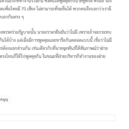
่วันแรกที่ทำงานร่วมกัน ซึ่งตนได้พูดคุยกับนายชูศักดิ์ ศิรินิล รอง
พื่อไทยมี 70 เสียง ไม่สามารถที่จะยื่นได้ พวกตนจึงบอกว่าเรามี
องบอกกันตรง ๆ
งพรรคร่วมรัฐบาลนั้น นายภราดรยืนยันว่าไม่มี เพราะถ้าจะกระทบ
กันได้บ้าง แต่เมื่อมีการพูดคุยและหารือกันตลอดแบบนี้ เชื่อว่าไม่มี
้องแยกส่วนกัน เช่นเดียวกับที่นายจุลพันธ์ให้สัมภาษณ์ว่าฝ่าย
วลตรงไหนก็ให้ไปพูดคุยกัน ในขณะที่ฝ่ายบริหารก็ทำงานของฝ่าย
รรมนูญ