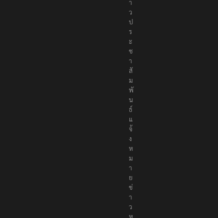
า
ว
ป
ร
ะ
ช
า
สั
ม
พั
น
ธ์
แ
จ้
ง
ห
ม
า
ย
ข่
า
ว
ห