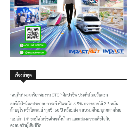
เรื่องล่าสุด
‘อนุทิน’ ควงภริยาชมงาน OTOP ศิลปาชีพ ประทีปไทยวันแรก
ลอรีอัลโชว์ผลประกอบการครึ่งปีแรกโต 6.5% กวาดรายได้ 2.3 หมื่น
ล้านยูโร คว้าไลเซนส์ ‘กุชชี่’ 50 ปี พร้อมส่ง 4 แบรนด์ใหม่บุกตลาดไทย
‘แม่เด็ก 14’ ยกมือไหว้ขอโทษทั้งน้ำตาและแสดงความเสียใจกับ
ครอบครัวผู้เสียชีวิต