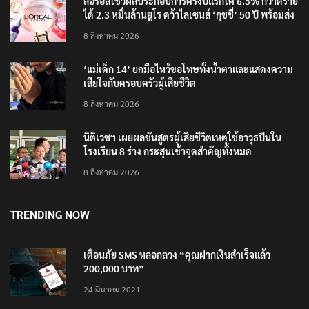
ลอรีอัลโชว์ผลประกอบการครึ่งปีแรกโต 6.5% กวาดราย
ได้ 2.3 หมื่นล้านยูโร คว้าไลเซนส์ ‘กุชชี่’ 50 ปี พร้อมส่ง
4 แบรนด์ใหม่บุกตลาดไทย
8 สิงหาคม 2026
‘แม่เด็ก 14’ ยกมือไหว้ขอโทษทั้งน้ำตาและแสดงความ
เสียใจกับครอบครัวผู้เสียชีวิต
8 สิงหาคม 2026
นิติเวชฯ เผยผลชันสูตรผู้เสียชีวิตเหตุใช้อาวุธปืนใน
โรงเรียน 8 ร่าง กระสุนเข้าจุดสำคัญทั้งหมด
8 สิงหาคม 2026
TRENDING NOW
เตือนภัย SMS หลอกลวง “คุณฝากเงินสำเร็จแล้ว
200,000 บาท”
24 มีนาคม 2021