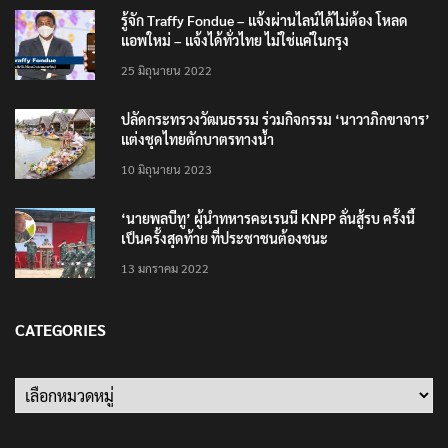
รู้จัก Traffy Fondue – แจ้งผ่านไลน์ได้ไม่ต้อง โหลด
แอพใหม่ – แจ้งได้ทั่วไทย ไม่ใช่แค่ในกรุง
25 มิถุนายน 2022
ปลัดกระทรวงวัฒนธรรม ร่วมกิจกรรม ‘นาวาภิกขาจาร’
แต่งชุดไทยตักบาตรทางน้ำ
10 มิถุนายน 2023
‘นายพลบีทู’ ผู้นำทหารคะเรนนี KNPP ลั่นสู้รบ ครั้งนี้
เป็นครั้งสุดท้าย ที่ประชาชนต้องชนะ
13 มกราคม 2022
CATEGORIES
Categories