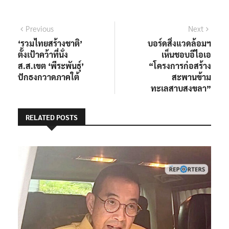
แนะแนว
Previous
Next
Previous
Next
post:
post:
‘รวมไทยสร้างชาติ’
บอร์ดสิ่งแวดล้อมฯ
เรื่อง
ตั้งเป้าคว้าที่นั่ง
เห็นชอบอีไอเอ
ส.ส.เขต ‘พีระพันธุ์’
“โครงการก่อสร้าง
ปักธงกวาดภาคใต้
สะพานข้าม
ทะเลสาบสงขลา”
RELATED POSTS