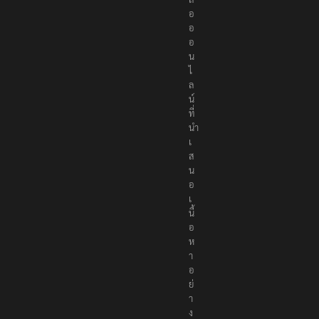
อ
อ
อ
น
ไ
ล
น์
ที่
นำ
เ
ส
น
อ
เ
นื้
อ
ห
า
อ
ย่
า
ง