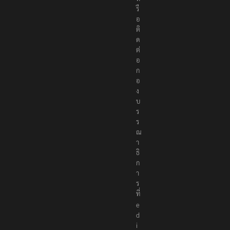
รื
อ
ติ
ด
ต่
อ
ก
อ
ง
บ
ร
ร
ณ
า
ธิ
ก
า
ร
ที่
e
d
i