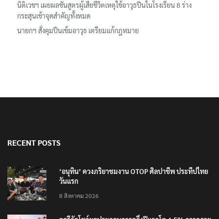
นิติเวชฯ เผยผลชันสูตรผู้เสียชีวิตเหตุใช้อาวุธปืนในโรงเรียน 8 ร่าง
กระสุนเข้าจุดสำคัญทั้งหมด
นายกฯ สั่งคุมปืนเข้มอาวุธ เตรียมแก้กฎหมาย
RECENT POSTS
‘อนุทิน’ ควงภริยาชมงาน OTOP ศิลปาชีพ ประทีปไทย
วันแรก
8 สิงหาคม 2026